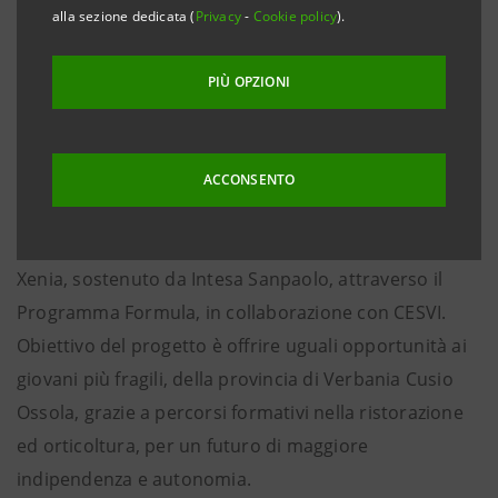
· Iniziativa supportata da Intesa Sanpaolo, in
alla sezione dedicata (
Privacy
-
Cookie policy
).
collaborazione con CESVI, attraverso il programma di
raccolta fondi al quale hanno contribuito privati
PIÙ OPZIONI
cittadini, imprese e la Banca.
Verbania, 18 ottobre 2024 – Inaugurato oggi a
Possaccio il nuovo orto in serra di Casa Xenia,
ACCONSENTO
realizzato grazie al progetto “Officina dei Mestieri:
Abilità per il Futuro” della Società Cooperativa Sociale
Xenia, sostenuto da Intesa Sanpaolo, attraverso il
Programma Formula, in collaborazione con CESVI.
Obiettivo del progetto è offrire uguali opportunità ai
giovani più fragili, della provincia di Verbania Cusio
Ossola, grazie a percorsi formativi nella ristorazione
ed orticoltura, per un futuro di maggiore
indipendenza e autonomia.