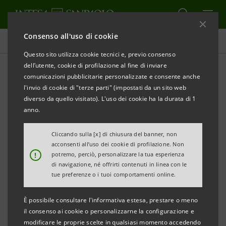
Consenso all'uso di cookie
Comunicati stampa
Questo sito utilizza cookie tecnici e, previo consenso
dell’utente, cookie di profilazione al fine di inviare
STAMPA
AGGIORNA
comunicazioni pubblicitarie personalizzate e consente anche
COMUNICATO STAMPA
l'invio di cookie di "terze parti" (impostati da un sito web
INAUGURATO IL NUOVO ORTO IN SERRA DI CASA
diverso da quello visitato). L'uso dei cookie ha la durata di 1
XENIA
anno.
REALIZZATO GRAZIE AL PROGETTO
Cliccando sulla [x] di chiusura del banner, non
“OFFICINA DEI MESTIERI: ABILITÀ PER IL FUTURO”
acconsenti all’uso dei cookie di profilazione. Non
· Un progetto per offrire uguali opportunità ai giovani
!
potremo, perciò, personalizzare la tua esperienza
di navigazione, né offrirti contenuti in linea con le
più fragili della provincia di Verbania Cusio Ossola,
tue preferenze o i tuoi comportamenti online.
grazie a percorsi formativi nella ristorazione ed
orticoltura, per un futuro di maggiore indipendenza e
È possibile consultare l'informativa estesa, prestare o meno
il consenso ai cookie o personalizzarne la configurazione e
autonomia.
modificare le proprie scelte in qualsiasi momento accedendo