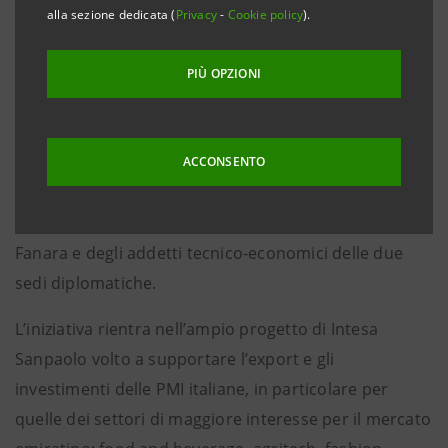
ad Abu Dhabi e quella degli Emirati a Roma.
alla sezione dedicata (
Privacy
-
Cookie policy
).
Un’occasione unica di confronto attivata dal primo
Gruppo bancario italiano forte di una rete
PIÙ OPZIONI
internazionale capace di accompagnare lo sviluppo
delle imprese nazionali sui mercati esteri, che
nell’occasione si è avvalsa della sinergia con le
ACCONSENTO
diplomazie dei due Paesi, con la partecipazione degli
ambasciatori S.E. Adbulla Ali AlSubousi e S.E. Lorenzo
Fanara e degli addetti tecnico-economici delle due
sedi diplomatiche.
L’iniziativa rientra nell’ampio progetto di Intesa
Sanpaolo volto a supportare l’export e gli
investimenti delle PMI italiane, in particolare per
quelle dei settori di maggiore interesse per il mercato