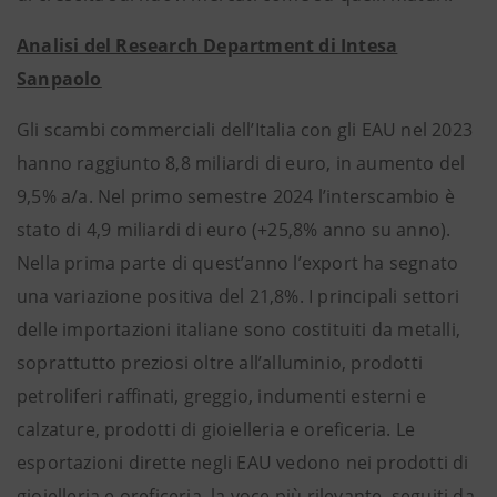
Analisi del Research Department di Intesa
Sanpaolo
Gli scambi commerciali dell’Italia con gli EAU nel 2023
hanno raggiunto 8,8 miliardi di euro, in aumento del
9,5% a/a. Nel primo semestre 2024 l’interscambio è
stato di 4,9 miliardi di euro (+25,8% anno su anno).
Nella prima parte di quest’anno l’export ha segnato
una variazione positiva del 21,8%. I principali settori
delle importazioni italiane sono costituiti da metalli,
soprattutto preziosi oltre all’alluminio, prodotti
petroliferi raffinati, greggio, indumenti esterni e
calzature, prodotti di gioielleria e oreficeria. Le
esportazioni dirette negli EAU vedono nei prodotti di
gioielleria e oreficeria, la voce più rilevante, seguiti da