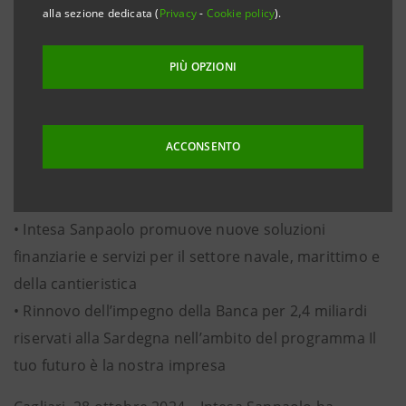
aggiunto di 2,4 miliardi di euro, con oltre 21 milioni di
alla sezione dedicata (
Privacy
-
Cookie policy
).
tonnellate di merci movimentate nei porti regionali
nel primo semestre 2024 in crescita del 6,2%
PIÙ OPZIONI
• I porti sardi sono un volàno per il commercio e il
turismo: il 91% dell’interscambio commerciale della
regione viaggia via mare, mentre il traffico passeggeri
ACCONSENTO
è in crescita del 10% e le crociere registrano un
aumento del 70%
• Intesa Sanpaolo promuove nuove soluzioni
finanziarie e servizi per il settore navale, marittimo e
della cantieristica
• Rinnovo dell’impegno della Banca per 2,4 miliardi
riservati alla Sardegna nell’ambito del programma Il
tuo futuro è la nostra impresa