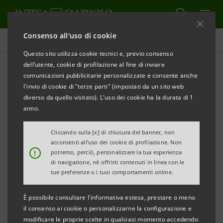
Consenso all'uso di cookie
Comunicati stampa
Questo sito utilizza cookie tecnici e, previo consenso
dell’utente, cookie di profilazione al fine di inviare
STAMPA
AGGIORNA
comunicazioni pubblicitarie personalizzate e consente anche
COMUNICATO STAMPA
l'invio di cookie di "terze parti" (impostati da un sito web
diverso da quello visitato). L'uso dei cookie ha la durata di 1
INTESA SANPAOLO RILANCIA IL SOSTEGNO
anno.
ALL’ECONOMIA DEL MARE
Cliccando sulla [x] di chiusura del banner, non
• Presentato in anteprima al Molo Ichnusa di Cagliari
acconsenti all’uso dei cookie di profilazione. Non
!
potremo, perciò, personalizzare la tua esperienza
il nuovo Rapporto sull’Economia del Mare curato da
di navigazione, né offrirti contenuti in linea con le
SRM – Studi e Ricerche per il Mezzogiorno di Intesa
tue preferenze o i tuoi comportamenti online.
Sanpaolo con focus sulle dinamiche internazionali e
È possibile consultare l'informativa estesa, prestare o meno
approfondimento dedicato alla Sardegna
il consenso ai cookie o personalizzarne la configurazione e
• L’economia del mare in Sardegna genera un valore
modificare le proprie scelte in qualsiasi momento accedendo