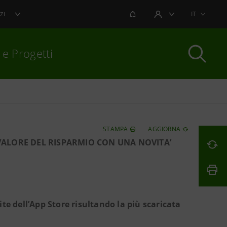
NOTIFICHE
IT
ZI
AREA UTENTE
 e Progetti
per chiudere
STAMPA
AGGIORNA
L VALORE DEL RISPARMIO CON UNA NOVITA’
uite dell’App Store risultando la più scaricata