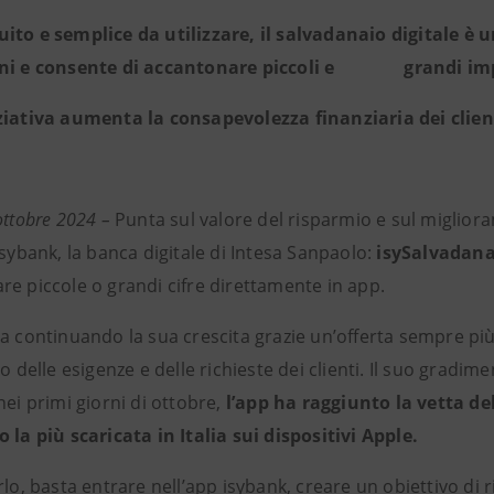
uito e semplice da utilizzare, il salvadanaio digitale è
ani e consente di accantonare piccoli e grandi im
iziativa aumenta la consapevolezza finanziaria dei clien
ottobre 2024 –
Punta sul valore del risparmio e sul miglior
isybank, la banca digitale di Intesa Sanpaolo:
isySalvadana
re piccole o grandi cifre direttamente in app.
ta continuando la sua crescita grazie un’offerta sempre pi
to delle esigenze e delle richieste dei clienti. Il suo gradim
nei primi giorni di ottobre,
l’app ha raggiunto la vetta del
 la più scaricata in Italia sui dispositivi Apple.
rlo, basta entrare nell’app isybank, creare un obiettivo di