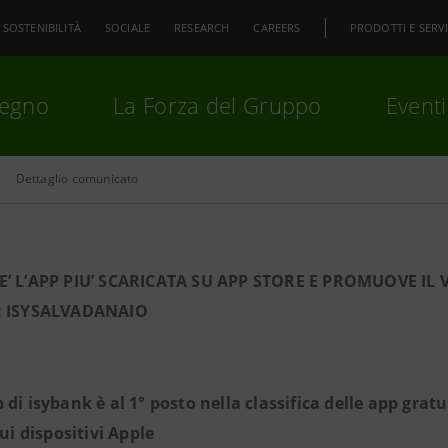
SOSTENIBILITÀ
SOCIALE
RESEARCH
CAREERS
PRODOTTI E SERVI
pegno
La Forza del Gruppo
Eventi
Dettaglio comunicato
premi
Invio
per cercare o
ESC
E’ L’APP PIU’ SCARICATA SU APP STORE E PROMUOVE I
:
ISYSALVADANAIO
 di isybank è al 1° posto nella classifica delle app grat
sui dispositivi Apple