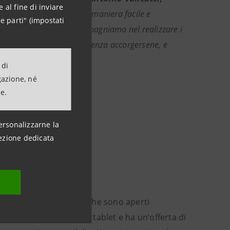
 al fine di inviare
procciare il risparmio in maniera facile e
e parti" (impostati
 nostri clienti, che accompagniamo nel realizzare i
te somme di denaro quasi senza accorgersene, e
e a noi
».
 di
gazione, né
ne.
ersonalizzarne la
ezione dedicata
nsata per tutti coloro che sono aperti
le anche attraverso pc e tablet e ha un’offerta di