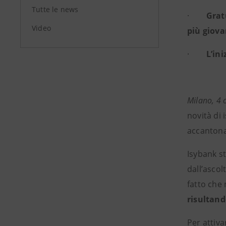
Tutte le news
·
Grat
Video
più giov
·
L’in
Milano, 4 
novità di 
accantona
Isybank s
dall’ascol
fatto che 
risultando
Per attiva