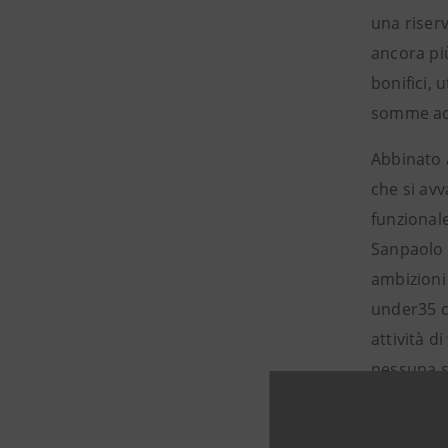
una riser
ancora pi
bonifici, 
somme acc
Abbinato a
che si avv
funzionale
Sanpaolo 
ambizioni 
under35 c
attività di
nessuna s
«
Promuover
nostra prio