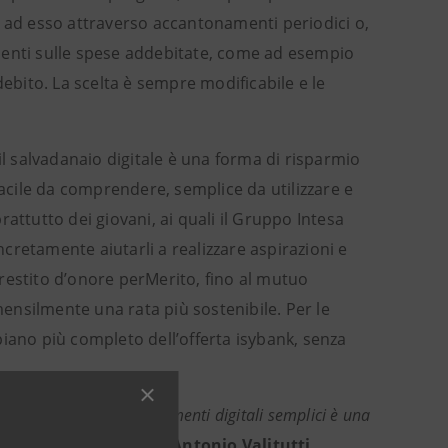
e ad esso attraverso accantonamenti periodici o,
menti sulle spese addebitate, come ad esempio
o/debito. La scelta è sempre modificabile e le
, il salvadanaio digitale è una forma di risparmio
facile da comprendere, semplice da utilizzare e
prattutto dei giovani, ai quali il Gruppo Intesa
cretamente aiutarli a realizzare aspirazioni e
 prestito d’onore perMerito, fino al mutuo
ensilmente una rata più sostenibile. Per le
l piano più completo dell’offerta isybank, senza
attraverso l’uso di strumenti digitali semplici è una
ne costante
– sottolinea
Antonio Valitutti,