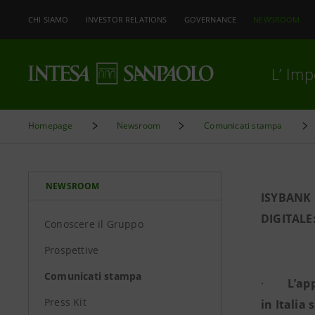
CHI SIAMO
INVESTOR RELATIONS
GOVERNANCE
NEWSROOM
L’ Im
Homepage
Newsroom
Comunicati stampa
NEWSROOM
ISYBANK 
DIGITALE
Conoscere il Gruppo
Prospettive
Comunicati stampa
·
L’app
Press Kit
in Italia 