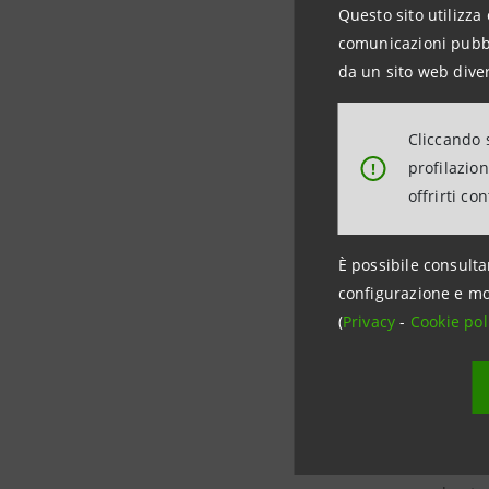
Questo sito utilizza 
Amminist
comunicazioni pubbli
immediata:
da un sito web diver
propri pro
promuovend
Cliccando s
profilazio
!
Informazio
offrirti co
Intesa S
È possibile consulta
Media Rela
configurazione e mo
(
Privacy
-
Cookie pol
stampa@
https://
Isybank è
all’innova