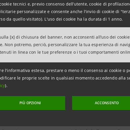
cookie tecnici e, previo consenso dell’utente, cookie di profilazione
ratore Delegato
di isybank
–
isySalvadanaio consente di ap
citarie personalizzate e consente anche l'invio di cookie di "terz
 come tutta la nostra offerta, nasce ascoltando le richieste dei
so da quello visitato). L'uso dei cookie ha la durata di 1 anno.
getti, dai più piccoli a quelli più importanti, mettendo da par
o così comportamenti virtuosi per crescere nel tempo insiem
ulla [x] di chiusura del banner, non acconsenti all’uso dei cookie
ne. Non potremo, perciò, personalizzare la tua esperienza di navi
ni per la stampa
ntenuti in linea con le tue preferenze o i tuoi comportamenti onli
anpaolo
re l'informativa estesa, prestare o meno il consenso ai cookie o p
tions Banca dei Territori e Media Locali
dificare le proprie scelte in qualsiasi momento accedendo alla s
icy
).
intesasanpaolo.com
group.intesasanpaolo.com/it/sala-stampa/news
PIÙ OPZIONI
ACCONSENTO
 la banca digitale del Gruppo Intesa Sanpaolo ed è stata pe
zione e all’uso del digitale. Accessibile via App, è disponibi