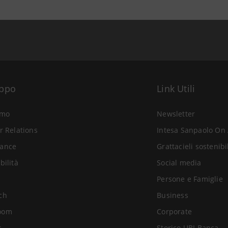
uppo
Link Utili
amo
Newsletter
r Relations
Intesa Sanpaolo On 
ance
Grattacieli sostenibi
bilità
Social media
Persone e Famiglie
ch
Business
oom
Corporate
s
Storico UBI Banca