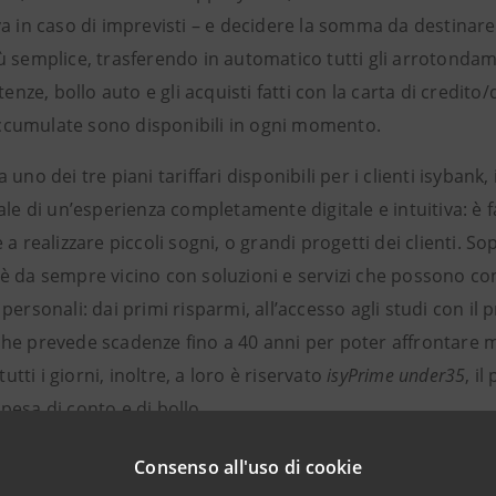
va in caso di imprevisti – e decidere la somma da destinar
ù semplice, trasferendo in automatico tutti gli arrotonda
utenze, bollo auto e gli acquisti fatti con la carta di credit
umulate sono disponibili in ogni momento.
 uno dei tre piani tariffari disponibili per i clienti isybank
ale di un’esperienza completamente digitale e intuitiva: è 
 a realizzare piccoli sogni, o grandi progetti dei clienti. So
è da sempre vicino con soluzioni e servizi che possono con
personali: dai primi risparmi, all’accesso agli studi con il
he prevede scadenze fino a 40 anni per poter affrontare m
 tutti i giorni, inoltre, a loro è riservato
isyPrime under35
, i
pesa di conto e di bollo.
e il valore del risparmio e la consapevolezza finanziaria anche 
Consenso all'uso di cookie
rità, in particolare verso i giovani, cui isybank dedica attenzio