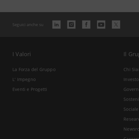
Seguici anche su
I Valori
Il Gr
La Forza del Gruppo
Chi Si
L' Impegno
Investo
Eventi e Progetti
Govern
Sosteni
Sociale
Resear
Newsr
Career