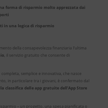
 una forma di risparmio molto apprezzata dai
porti
ti in una logica di risparmio
amento della consapevolezza finanziaria l’ultima
io
, il servizio gratuito che consente di
ù completa, semplice e innovativa, che nasce
ento, in particolare tra i giovani, è confermato dal
la classifica delle app gratuite dell’App Store
 risparmio – un progetto, una spesa pianificata o