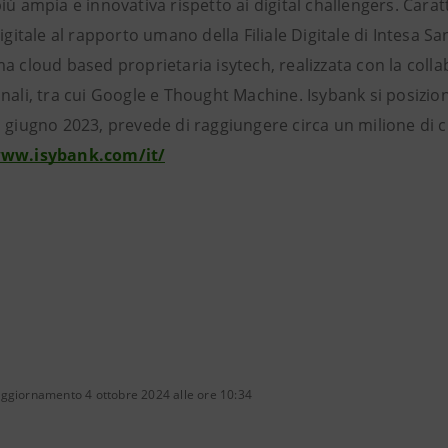
iù ampia e innovativa rispetto ai digital challengers. Carat
digitale al rapporto umano della Filiale Digitale di Intesa S
a cloud based proprietaria isytech, realizzata con la collab
nali, tra cui Google e Thought Machine. Isybank si posiziona 
 giugno 2023, prevede di raggiungere circa un milione di cli
www.isybank.com/it/
aggiornamento 4 ottobre 2024 alle ore 10:34