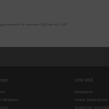
aggiornamento 14 novembre 2024 alle ore 15:35
uppo
Link Utili
amo
Newsletter
r Relations
Intesa Sanpaolo On 
ance
Grattacieli sostenibi