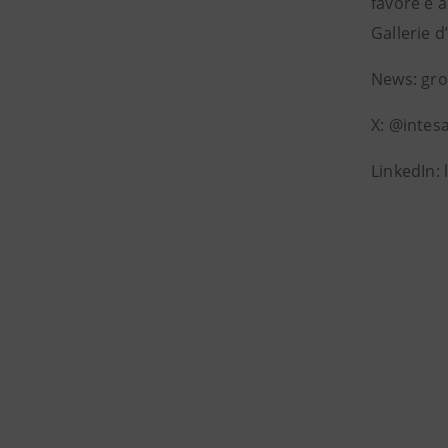
favore e a
Gallerie d
News: gr
X: @intes
LinkedIn: