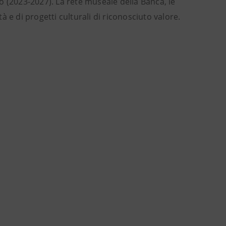
uro (2023-2027). La rete museale della Banca, le
tà e di progetti culturali di riconosciuto valore.