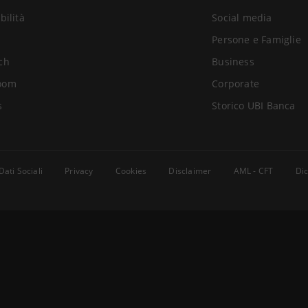
bilità
Social media
Persone e Famiglie
ch
Business
oom
Corporate
s
Storico UBI Banca
Dati Sociali
Privacy
Cookies
Disclaimer
AML - CFT
Dic