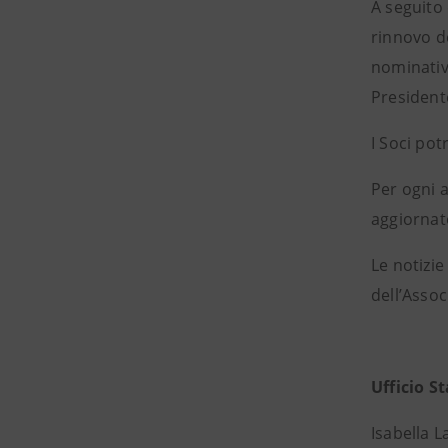
A seguito 
rinnovo de
nominativi
Presidente
I Soci po
Per ogni 
aggiornat
Le notizie
dell’Assoc
Ufficio 
Isabella 