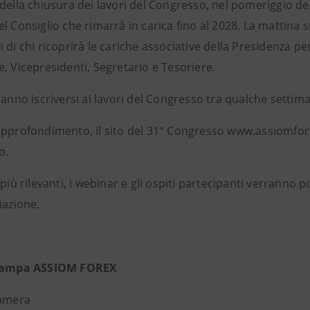
della chiusura dei lavori del Congresso, nel pomeriggio del 
l Consiglio che rimarrà in carica fino al 2028. La mattina s
 di chi ricoprirà le cariche associative della Presidenza per
, Vicepresidenti, Segretario e Tesoriere.
tranno iscriversi ai lavori del Congresso tra qualche sett
approfondimento, il sito del 31° Congresso www.assiomfo
o.
 più rilevanti, i webinar e gli ospiti partecipanti verranno po
iazione.
Stampa ASSIOM FOREX
Lamera