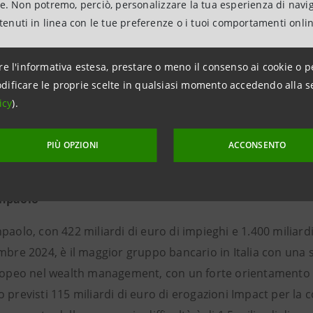
ne. Non potremo, perciò, personalizzare la tua esperienza di navi
ternazionale. Nata nel 1957 come FOREX Club Italia, favorisce
ntenuti in linea con le tue preferenze o i tuoi comportamenti onli
 con le Autorità Monetarie e di Vigilanza e le istituzioni oper
 e la preparazione professionale dei propri soci.
re l'informativa estesa, prestare o meno il consenso ai cookie o p
dificare le proprie scelte in qualsiasi momento accedendo alla s
:
@ASSIOMFOREX
icy
).
LinkedIn: @ASSIOMFOREX
Congresso: #ASFX25
PIÙ OPZIONI
ACCONSENTO
anpaolo
paolo, con 422 miliardi di euro di impieghi e 1.400 miliardi d
mbre 2024, è il maggior gruppo bancario in Italia con una s
ropeo nel wealth management, con un forte orientamento al 
 previsti 115 miliardi di euro di erogazioni Impact per la