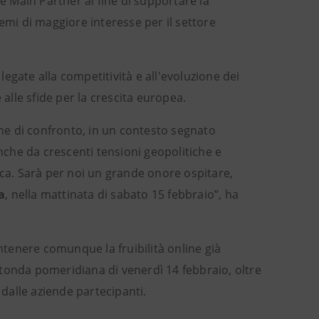
 Main Partner al fine di supportare la
emi di maggiore interesse per il settore
ate alla competitività e all'evoluzione dei
 alle sfide per la crescita europea.
ne di confronto, in un contesto segnato
anche da crescenti tensioni geopolitiche e
ica. Sarà per noi un grande onore ospitare,
a
, nella mattinata di sabato 15 febbraio”, ha
antenere comunque la fruibilità online già
rotonda pomeridiana di venerdì 14 febbraio, oltre
dalle aziende partecipanti.