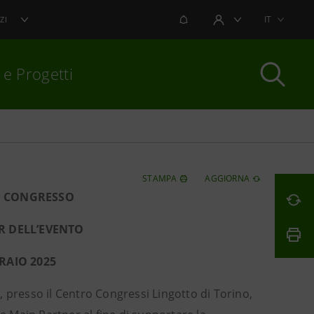
NOTIFICHE
IT
ZI
AREA UTENTE
 e Progetti
per chiudere
STAMPA
AGGIORNA
1° CONGRESSO
R DELL’EVENTO
BRAIO 2025
5, presso il Centro Congressi Lingotto di Torino,