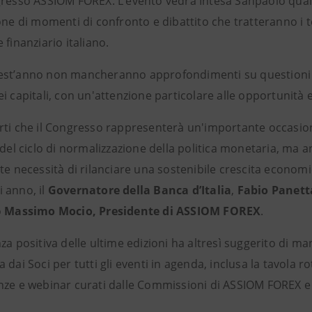
gresso ASSIOM FOREX. L’evento vedrà Intesa Sanpaolo quale
one di momenti di confronto e dibattito che tratteranno i t
 finanziario italiano.
st’anno non mancheranno approfondimenti su questioni leg
i capitali, con un'attenzione particolare alle opportunità e
rti che il Congresso rappresenterà un'importante occasio
 del ciclo di normalizzazione della politica monetaria, ma 
te necessità di rilanciare una sostenibile crescita econom
 anno, il
Governatore della Banca d’Italia
,
Fabio Panett
o
Massimo Mocio, Presidente di ASSIOM FOREX
.
za positiva delle ultime edizioni ha altresì suggerito di m
 dai Soci per tutti gli eventi in agenda, inclusa la tavola 
nze e webinar curati dalle Commissioni di ASSIOM FOREX e 