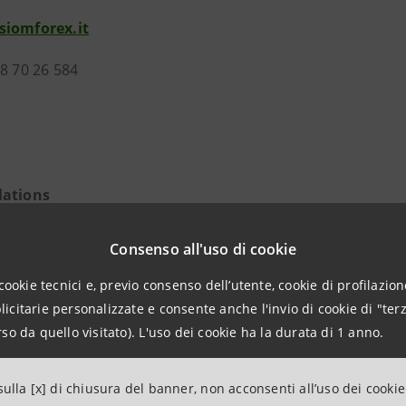
siomforex.it
38 70 26 584
lations
anpaolo
Consenso all'uso di cookie
 & Investment Banking and Governance Areas
cookie tecnici e, previo consenso dell’utente, cookie di profilazione
citarie personalizzate e consente anche l'invio di cookie di "terz
intesasanpaolo.com
so da quello visitato). L'uso dei cookie ha la durata di 1 anno.
ulla [x] di chiusura del banner, non acconsenti all’uso dei cookie
FOREX,
con oltre 1200 iscritti, è la più importante e rappre