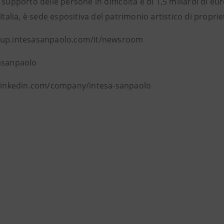
 supporto delle persone in difficoltà è di 1,5 miliardi di e
’Italia, è sede espositiva del patrimonio artistico di proprie
oup.intesasanpaolo.com/it/newsroom
asanpaolo
 linkedin.com/company/intesa-sanpaolo