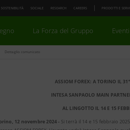
SOSTENIBILITÀ
SOCIALE
RESEARCH
CAREERS
PRODOTTI E SERVI
pegno
La Forza del Gruppo
Eventi
Dettaglio comunicato
premi
Invio
per cercare o
ESC
ASSIOM FOREX: A TORINO IL 3
INTESA SANPAOLO MAIN PARTNE
AL LINGOTTO IL 14 E 15 FEB
orino, 12 novembre 2024 -
Si terrà il 14 e 15 febbraio 202