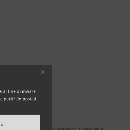
 al fine di inviare
e parti" (impostati
 di
sentativa Associazione di operatori finanziari a