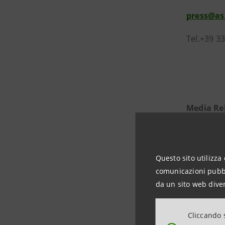
press@as
Tel.+39 3
Media Re
Intesa S
Corporate
Questo sito utilizza 
comunicazioni pubbli
stampa@
da un sito web diver
Cliccando s
ASSIOM 