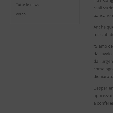
il 31°Con
Tutte le news
realizzazi
Video
bancario e
Anche que
mercati de
“Siamo ce
dall'avvio
dall’urgen
come ogni
dichiarat
L’esperien
apprezzata
a confere