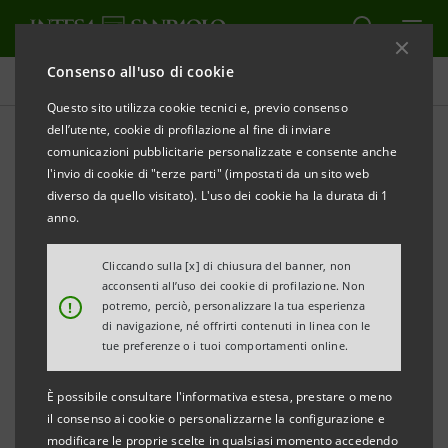
Consenso all'uso di cookie
Comunicati stampa
Questo sito utilizza cookie tecnici e, previo consenso
dell’utente, cookie di profilazione al fine di inviare
STAMPA
AGGIORNA
comunicazioni pubblicitarie personalizzate e consente anche
FONDAZIONE MARISA BELLISARIO E INTESA
l'invio di cookie di "terze parti" (impostati da un sito web
SANPAOLO: PREMIO WOMEN VALUE COMPANY
diverso da quello visitato). L'uso dei cookie ha la durata di 1
2024, UN FUTURO CON PIU’ DONNE PROTAGONISTE
anno.
A FIRENZE IL PRIMO DEI TRE EVENTI
DEDICATI ALLE
Cliccando sulla [x] di chiusura del banner, non
acconsenti all’uso dei cookie di profilazione. Non
100 AZIENDE VINCITRICI
!
potremo, perciò, personalizzare la tua esperienza
di navigazione, né offrirti contenuti in linea con le
UN MILIARDO DI EURO A DISPOSIZIONE PER
tue preferenze o i tuoi comportamenti online.
L’IMPRENDITORIA FEMMINILE
È possibile consultare l'informativa estesa, prestare o meno
·
Women Value Company Intesa Sanpaolo
, categoria
il consenso ai cookie o personalizzarne la configurazione e
modificare le proprie scelte in qualsiasi momento accedendo
speciale del
Premio Marisa Bellisario,
è stato