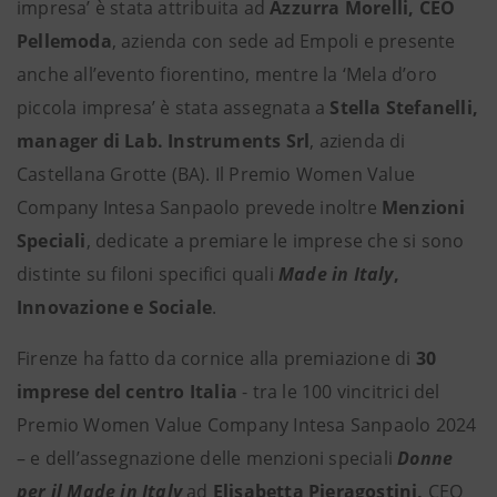
impresa’ è stata attribuita ad
Azzurra Morelli, CEO
Pellemoda
, azienda con sede ad Empoli e presente
anche all’evento fiorentino, mentre la ‘Mela d’oro
piccola impresa’ è stata assegnata a
Stella Stefanelli,
manager di Lab. Instruments Srl
, azienda di
Castellana Grotte (BA). Il Premio Women Value
Company Intesa Sanpaolo prevede inoltre
Menzioni
Speciali
, dedicate a premiare le imprese che si sono
distinte su filoni specifici quali
Made in Italy
,
Innovazione e Sociale
.
Firenze ha fatto da cornice alla premiazione di
30
imprese del centro Italia
- tra le 100 vincitrici del
Premio Women Value Company Intesa Sanpaolo 2024
– e dell’assegnazione delle menzioni speciali
Donne
per il Made in Italy
ad
Elisabetta Pieragostini,
CEO