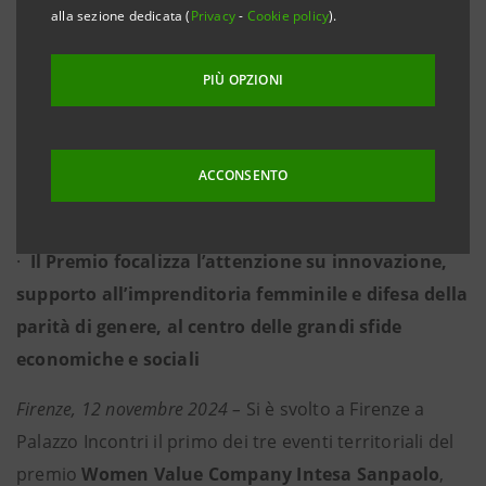
alla sezione dedicata (
Privacy
-
Cookie policy
).
istituito otto anni fa dalla Fondazione Marisa
Bellisario e Intesa Sanpaolo per l’imprenditoria
PIÙ OPZIONI
femminile
·
Tre eventi con riconoscimenti alle 100 imprese
ACCONSENTO
vincitrici, assegnazione di Due le Mele d’oro e
Menzioni speciali
·
Il Premio focalizza l’attenzione su innovazione,
supporto all’imprenditoria femminile e difesa della
parità di genere, al centro delle grandi sfide
economiche e sociali
Firenze, 12 novembre 2024 –
Si è svolto a Firenze a
Palazzo Incontri il primo dei tre eventi territoriali del
premio
Women Value Company Intesa Sanpaolo
,