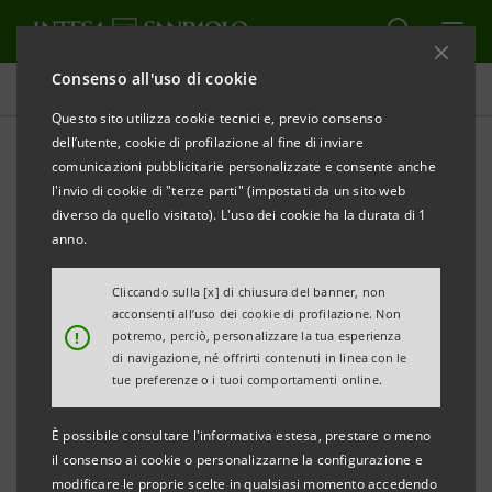
Consenso all'uso di cookie
Comunicati stampa
Questo sito utilizza cookie tecnici e, previo consenso
dell’utente, cookie di profilazione al fine di inviare
STAMPA
AGGIORNA
comunicazioni pubblicitarie personalizzate e consente anche
GENTILESCHI E VAN DYCK. DUE CAPOLAVORI DALLA
l'invio di cookie di "terze parti" (impostati da un sito web
COLLEZIONE CORSINI
diverso da quello visitato). L'uso dei cookie ha la durata di 1
anno.
Nell’ambito della rassegna “L’Ospite illustre”.
Cliccando sulla [x] di chiusura del banner, non
Gallerie d’Italia – Torino, museo di Intesa Sanpaolo
acconsenti all’uso dei cookie di profilazione. Non
!
potremo, perciò, personalizzare la tua esperienza
Dal 27 novembre 2024 al 12 gennaio 2025
di navigazione, né offrirti contenuti in linea con le
tue preferenze o i tuoi comportamenti online.
È possibile consultare l'informativa estesa, prestare o meno
Immagini e materiali al seguente
link
il consenso ai cookie o personalizzarne la configurazione e
modificare le proprie scelte in qualsiasi momento accedendo