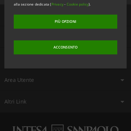
alla sezione dedicata (
Privacy
-
Cookie policy
).
I Valori
PIÙ OPZIONI
Il Gruppo
ACCONSENTO
Link Utili
Area Utente
Altri Link