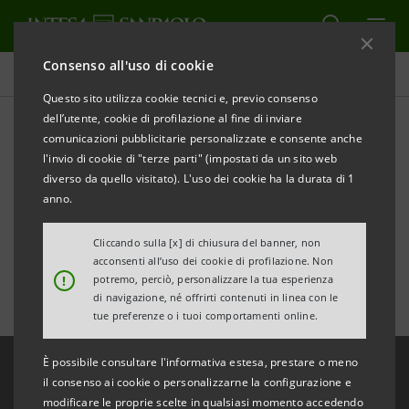
Consenso all'uso di cookie
Dettaglio comunicato
Questo sito utilizza cookie tecnici e, previo consenso
dell’utente, cookie di profilazione al fine di inviare
comunicazioni pubblicitarie personalizzate e consente anche
l'invio di cookie di "terze parti" (impostati da un sito web
diverso da quello visitato). L'uso dei cookie ha la durata di 1
anno.
Cliccando sulla [x] di chiusura del banner, non
Data ultimo aggiornamento 30 gennaio 2025 alle ore 15:51:15
acconsenti all’uso dei cookie di profilazione. Non
!
potremo, perciò, personalizzare la tua esperienza
di navigazione, né offrirti contenuti in linea con le
tue preferenze o i tuoi comportamenti online.
È possibile consultare l'informativa estesa, prestare o meno
Seguici anche su
il consenso ai cookie o personalizzarne la configurazione e
modificare le proprie scelte in qualsiasi momento accedendo