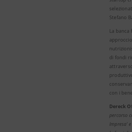
selezionat
Stefano Ba
La banca 
approccio 
nutrizioni
di fondi r
attravers
produttivo
conservant
con i bene
Dereck O
percorso c
Impresa' e 