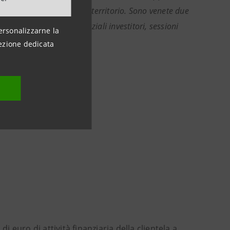
ortanti acceleratori sul territorio. Sono venete due
to di incontri con potenziali investitori, sessioni
ersonalizzarne la
rnazionale.”
ezione dedicata
i euro di attività finanziaria della clientela a