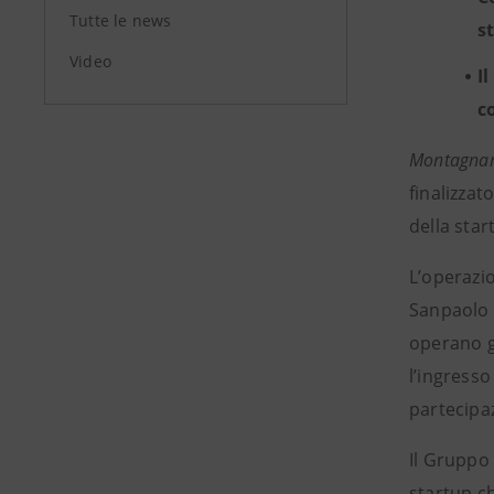
Tutte le news
s
Video
I
c
Montagnan
finalizzat
della sta
L’operazi
Sanpaolo p
operano gi
l’ingresso
partecipaz
Il Gruppo
startup c