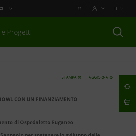
NOTIFICHE
IT
ZI
AREA UTENTE
 e Progetti
per chiudere
STAMPA
AGGIORNA
L BOWL CON UN FINANZIAMENTO
limento di Ospedaletto Euganeo
 Sanpaolo per sostenere lo sviluppo delle