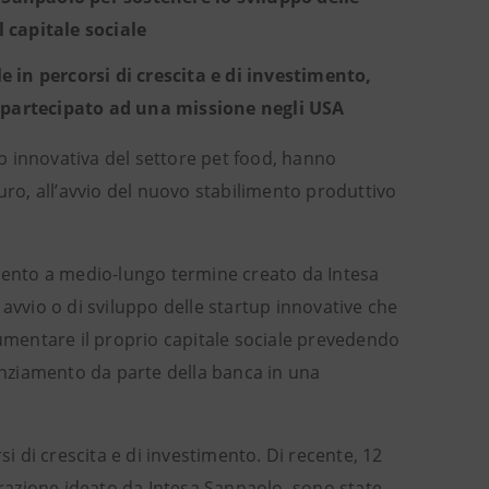
l capitale sociale
in percorsi di crescita e di investimento,
 partecipato ad una missione negli USA
p innovativa del settore pet food, hanno
uro, all’avvio del nuovo stabilimento produttivo
amento a medio-lungo termine creato da Intesa
avvio o di sviluppo delle startup innovative che
aumentare il proprio capitale sociale prevedendo
nanziamento da parte della banca in una
 di crescita e di investimento. Di recente, 12
razione ideato da Intesa Sanpaolo, sono state