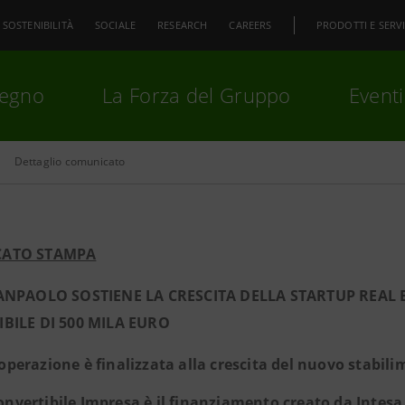
SOSTENIBILITÀ
SOCIALE
RESEARCH
CAREERS
PRODOTTI E SERVI
pegno
La Forza del Gruppo
Eventi
Dettaglio comunicato
premi
Invio
per cercare o
ESC
ATO STAMPA
SANPAOLO SOSTIENE LA CRESCITA DELLA STARTUP REA
BILE DI 500 MILA EURO
’operazione è finalizzata alla crescita del nuovo stabi
onvertibile Impresa è il finanziamento creato da Intesa