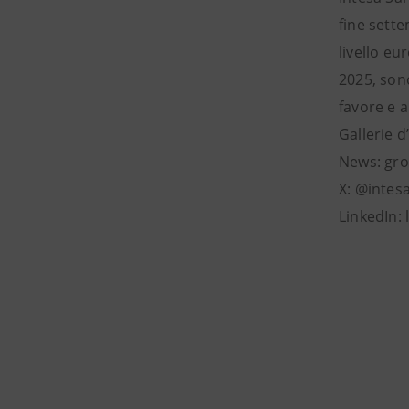
fine sette
livello eu
2025, sono
favore e a
Gallerie d
News: gr
X: @intes
LinkedIn: