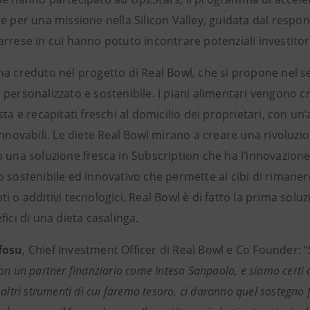
e per una missione nella Silicon Valley, guidata dal respon
rrese in cui hanno potuto incontrare potenziali investitor
ha creduto nel progetto di Real Bowl, che si propone nel s
personalizzato e sostenibile. I piani alimentari vengono cr
sta e recapitati freschi al domicilio dei proprietari, con un’a
innovabili. Le diete Real Bowl mirano a creare una rivoluz
o una soluzione fresca in Subscription che ha l’innovazione
 sostenibile ed innovativo che permette ai cibi di rimaner
i o additivi tecnologici. Real Bowl è di fatto la prima sol
fici di una dieta casalinga.
fosu
, Chief Investment Officer di Real Bowl e Co Founder: “
on un partner finanziario come Intesa Sanpaolo, e siamo certi ch
altri strumenti di cui faremo tesoro, ci daranno quel sostegno f