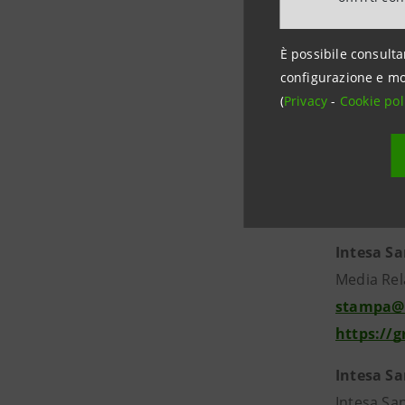
persegue c
delle Start
È possibile consulta
formative 
configurazione e mo
(
Privacy
-
Cookie pol
Contatti
Real Bow
info@real
www.real
Intesa S
Media Rela
stampa@
https://
Intesa S
Intesa San