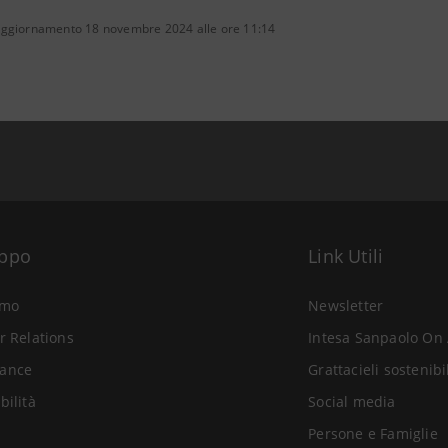
aggiornamento 18 novembre 2024 alle ore 11:14
uppo
Link Utili
amo
Newsletter
r Relations
Intesa Sanpaolo On 
ance
Grattacieli sostenibi
bilità
Social media
Persone e Famiglie