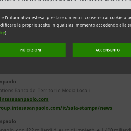
on successo anche attraverso il programma Up2Stars e i più imp
up che hanno partecipato alla missione negli USA, un percorso fit
re l'informativa estesa, prestare o meno il consenso ai cookie o p
e networking per accompagnare la crescita, anche a livello inte
dificare le proprie scelte in qualsiasi momento accedendo alla s
icy
).
 stampa
l
PIÙ OPZIONI
ACCONSENTO
bowl.it
bowl.it
anpaolo
tions Banca dei Territori e Media Locali
intesasanpaolo.com
group.intesasanpaolo.com/it/sala-stampa/news
anpaolo
paolo, con 422 miliardi di euro di impieghi e 1.400 miliardi d