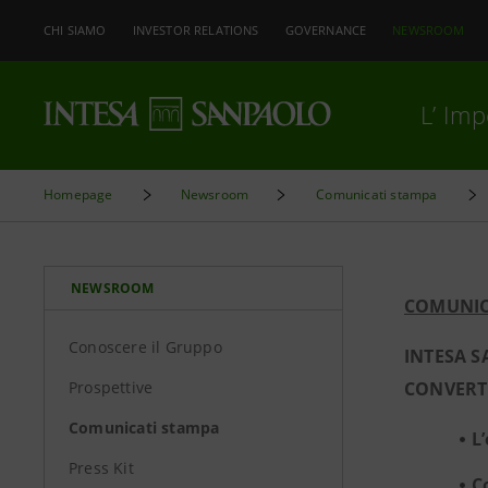
CHI SIAMO
INVESTOR RELATIONS
GOVERNANCE
NEWSROOM
L’ Im
Homepage
Newsroom
Comunicati stampa
NEWSROOM
COMUNIC
Conoscere il Gruppo
INTESA 
Prospettive
CONVERTI
Comunicati stampa
L
Press Kit
C