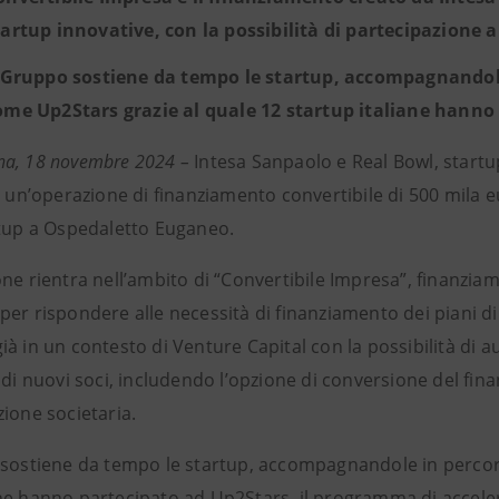
tartup innovative, con la possibilità di partecipazione a
l Gruppo sostiene da tempo le startup, accompagnandole 
ome Up2Stars grazie al quale 12 startup italiane hanno
a, 18 novembre 2024 –
Intesa Sanpaolo e Real Bowl, startu
o un’operazione di finanziamento convertibile di 500 mila e
rtup a Ospedaletto Euganeo.
one rientra nell’ambito di “Convertibile Impresa”, finanzi
er rispondere alle necessità di finanziamento dei piani di 
à in un contesto di Venture Capital con la possibilità di 
 di nuovi soci, includendo l’opzione di conversione del fi
ione societaria.
 sostiene da tempo le startup, accompagnandole in percorsi
he hanno partecipato ad Up2Stars, il programma di accele