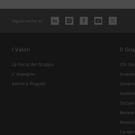
Seguici anche su
I Valori
Il Gr
La Forza del Gruppo
Chi Si
L' Impegno
Investo
Eventi e Progetti
Govern
Sosteni
Sociale
Resear
Newsr
Career