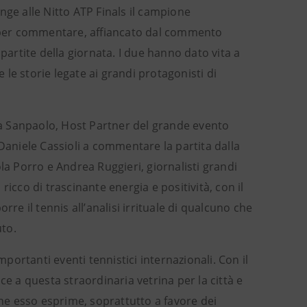
nge alle Nitto ATP Finals il campione
ti per commentare, affiancato dal commento
partite della giornata. I due hanno dato vita a
le storie legate ai grandi protagonisti di
a Sanpaolo, Host Partner del grande evento
 Daniele Cassioli a commentare la partita dalla
la Porro e Andrea Ruggieri, giornalisti grandi
icco di trascinante energia e positività, con il
orre il tennis all’analisi irrituale di qualcuno che
uto.
mportanti eventi tennistici internazionali. Con il
ce a questa straordinaria vetrina per la città e
che esso esprime, soprattutto a favore dei