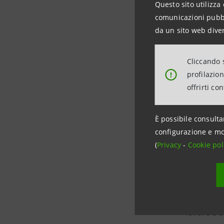
Questo sito utilizza 
Intesa S
comunicazioni pubbli
da un sito web diver
Media and
Attività is
Cliccando s
profilazio
!
stampa@
offrirti co
È possibile consulta
Intesa S
configurazione e mo
(
Privacy
-
Cookie pol
Intesa San
fine sette
livello eu
2025, sono
favore e a