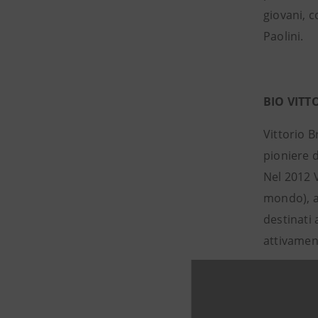
giovani, c
Paolini.
BIO VITT
Vittorio B
pioniere d
Nel 2012 V
mondo), a 
destinati 
attivament
Informazio