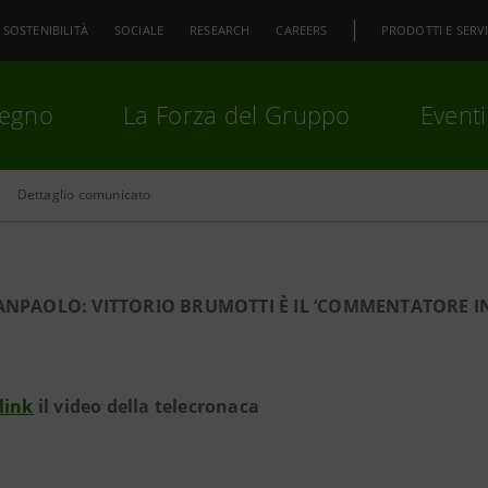
SOSTENIBILITÀ
SOCIALE
RESEARCH
CAREERS
PRODOTTI E SERVI
pegno
La Forza del Gruppo
Eventi
Dettaglio comunicato
premi
Invio
per cercare o
ESC
ANPAOLO: VITTORIO BRUMOTTI È IL ‘COMMENTATORE IN
link
il video della telecronaca