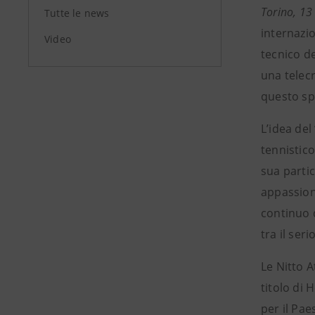
Torino, 1
Tutte le news
internazi
Video
tecnico de
una telecr
questo sp
L’idea de
tennistico
sua partic
appassiona
continuo d
tra il ser
Le Nitto A
titolo di 
per il Pae