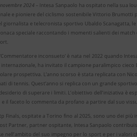
3 novembre 2024
– Intesa Sanpaolo ha ospitato nella sua lou
onale e pioniere del ciclismo sostenibile Vittorio Brumot
l giornalista e telecronista sportivo Ubaldo Scanagatta, le 
onaca speciale raccontando i momenti salienti dei match e 
ort.
l ‘Commentatore inconsueto’ è nata nel 2022 quando Intes
 internazionale, ha invitato il campione paralimpico cieco
olare prospettiva. L’anno scorso è stata replicata con Nico
ti di tennis. Quest’anno si replica con un grande sportivo r
esiderio di superare i limiti. L’obiettivo dell’iniziativa è esp
io e il faceto lo commenta da profano a partire dal suo viss
tp Finals, ospitate a Torino fino al 2025, sono uno dei più i
Host Partner, partner ospitante, Intesa Sanpaolo contribuis
se nell’ambito del suo impegno per lo sport e per i valori 