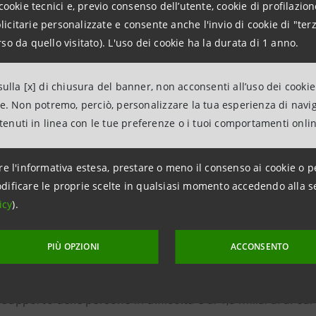
cookie tecnici e, previo consenso dell’utente, cookie di profilazione
anpaolo
citarie personalizzate e consente anche l'invio di cookie di "terz
so da quello visitato). L'uso dei cookie ha la durata di 1 anno.
 Associations Relations
tituzionali, sociali e culturali
ulla [x] di chiusura del banner, non acconsenti all’uso dei cookie
ne. Non potremo, perciò, personalizzare la tua esperienza di navi
intesasanpaolo.com
ntenuti in linea con le tue preferenze o i tuoi comportamenti onli
re l'informativa estesa, prestare o meno il consenso ai cookie o p
anpaolo
dificare le proprie scelte in qualsiasi momento accedendo alla s
icy
).
paolo, con 422 miliardi di euro di impieghi e 1.400 miliardi d
mbre 2024, è il maggior gruppo bancario in Italia con una s
PIÙ OPZIONI
ACCONSENTO
ropeo nel wealth management, con un forte orientamento al 
 previsti 115 miliardi di euro di erogazioni Impact per la
 supporto delle persone in difficoltà è di 1,5 miliardi di e