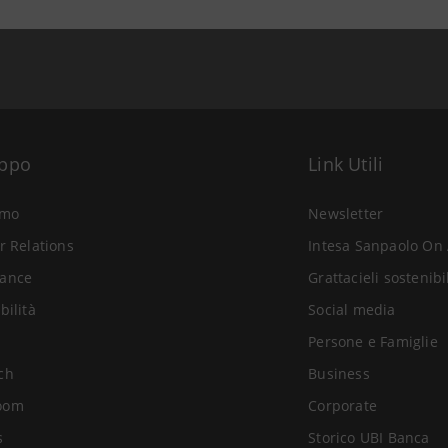
uppo
Link Utili
amo
Newsletter
r Relations
Intesa Sanpaolo On 
ance
Grattacieli sostenibi
bilità
Social media
Persone e Famiglie
ch
Business
oom
Corporate
s
Storico UBI Banca