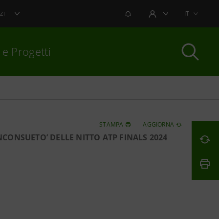
NOTIFICHE
IT
ZI
AREA UTENTE
 e Progetti
per chiudere
STAMPA
AGGIORNA
CONSUETO’ DELLE NITTO ATP FINALS 2024