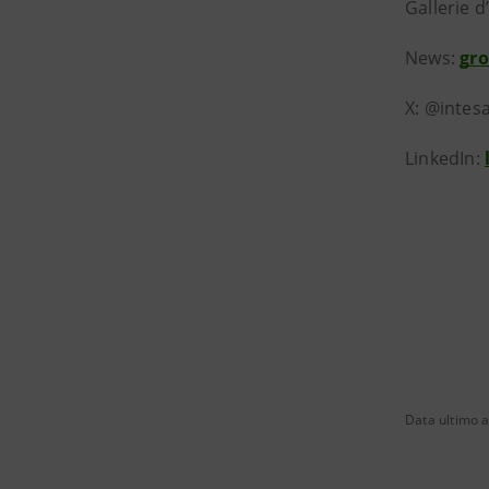
Gallerie d
News:
gr
X: @intes
LinkedIn:
Data ultimo 