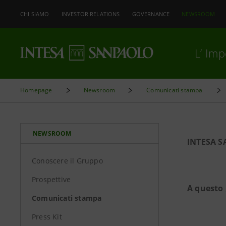
CHI SIAMO
INVESTOR RELATIONS
GOVERNANCE
NEWSROOM
L’ Im
Homepage
Newsroom
Comunicati stampa
NEWSROOM
INTESA S
Conoscere il Gruppo
Prospettive
A questo
Comunicati stampa
Press Kit