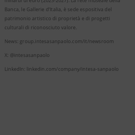
miliardi di euro (2023-2027). La rete museale della
Banca, le Gallerie d’Italia, è sede espositiva del
patrimonio artistico di proprietà e di progetti
culturali di riconosciuto valore.
News: group.intesasanpaolo.com/it/newsroom
X: @intesasanpaolo
LinkedIn: linkedin.com/company/intesa-sanpaolo