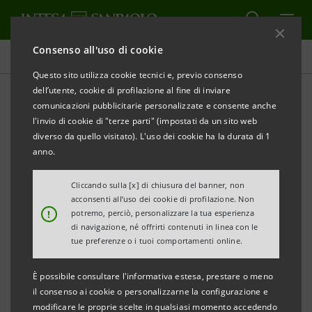
Consenso all'uso di cookie
Comunicati stampa
Questo sito utilizza cookie tecnici e, previo consenso
dell’utente, cookie di profilazione al fine di inviare
STAMPA
AGGIORNA
comunicazioni pubblicitarie personalizzate e consente anche
COMUNICATO STAMPA
l'invio di cookie di "terze parti" (impostati da un sito web
diverso da quello visitato). L'uso dei cookie ha la durata di 1
anno.
INTESA SANPAOLO: PAOLA LECCI,
NUOVA
Cliccando sulla [x] di chiusura del banner, non
DIRETTRICE REGIONALE LOMBARDIA SUD
acconsenti all’uso dei cookie di profilazione. Non
!
potremo, perciò, personalizzare la tua esperienza
di navigazione, né offrirti contenuti in linea con le
tue preferenze o i tuoi comportamenti online.
Brescia, 10 dicembre 2024
– Dal prossimo 1° gennaio,
È possibile consultare l'informativa estesa, prestare o meno
Paola Lecci sarà a capo della Direzione Regionale
il consenso ai cookie o personalizzarne la configurazione e
Lombardia Sud, all’interno della Divisione Banca dei
modificare le proprie scelte in qualsiasi momento accedendo