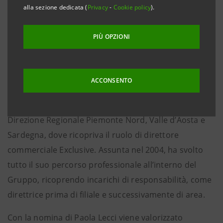
Territori guidata da Stefano Barrese, subentrando a
alla sezione dedicata (
Privacy
-
Cookie policy
).
Marco Franco Nava che, in carica da aprile 2021, ha
ricoperto questo ruolo con professionalità e che a
PIÙ OPZIONI
decorrere dalla stessa data andrà a seguire specifiche
progettualità a riporto del Responsabile della
ACCONSENTO
Divisione.
Paola Lecci è di origine pugliese e proviene dalla
Direzione Regionale Piemonte Nord, Valle d’Aosta e
Sardegna, dove ricopriva il ruolo di direttore
commerciale Exclusive. Assunta nel 2004, ha svolto
tutto il suo percorso professionale all’interno del
Gruppo, ricoprendo incarichi di responsabilità, come
direttrice prima di filiale e successivamente di area.
Con la nomina di Paola Lecci viene valorizzato