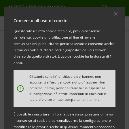
Consenso all'uso di cookie
Comunicati stampa
Questo sito utilizza cookie tecnici e, previo consenso
dell’utente, cookie di profilazione al fine di inviare
STAMPA
AGGIORNA
INTESA SANPAOLO
comunicazioni pubblicitarie personalizzate e consente anche
l'invio di cookie di "terze parti" (impostati da un sito web
INCONTRA PIÙ DI 500
diverso da quello visitato). L'uso dei cookie ha la durata di 1
anno.
STUDENTI ALL’UNIVERSITÀ
Cliccando sulla [x] di chiusura del banner, non
DI TRENTO
acconsenti all’uso dei cookie di profilazione. Non
!
potremo, perciò, personalizzare la tua esperienza
A Trento il programma “Build Your Future” per
di navigazione, né offrirti contenuti in linea con le
tue preferenze o i tuoi comportamenti online.
ispirare i giovani sui trend trasformativi
dell’economia, della società e le competenze
È possibile consultare l'informativa estesa, prestare o meno
chiave del futuro
il consenso ai cookie o personalizzarne la configurazione e
modificare le proprie scelte in qualsiasi momento accedendo