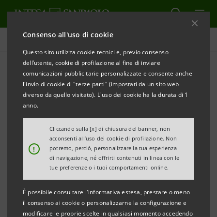
Consenso all'uso di cookie
Comunicati stampa
Questo sito utilizza cookie tecnici e, previo consenso
dell’utente, cookie di profilazione al fine di inviare
STAMPA
AGGIORNA
comunicazioni pubblicitarie personalizzate e consente anche
INTESA SANPAOLO RAFFORZA LA FORMAZIONE
l'invio di cookie di "terze parti" (impostati da un sito web
DELLE PERSONE, PILASTRO PER LA BANCA DEL
diverso da quello visitato). L'uso dei cookie ha la durata di 1
FUTURO
anno.
Siglato accordo con tutte le Organizzazioni
Cliccando sulla [x] di chiusura del banner, non
acconsenti all’uso dei cookie di profilazione. Non
sindacali per valorizzare le professionalità e
!
potremo, perciò, personalizzare la tua esperienza
tutelare l’occupazione
di navigazione, né offrirti contenuti in linea con le
tue preferenze o i tuoi comportamenti online.
Nasce la Corporate Academy per sviluppare
È possibile consultare l'informativa estesa, prestare o meno
ulteriori competenze per la trasformazione
il consenso ai cookie o personalizzarne la configurazione e
digitale
modificare le proprie scelte in qualsiasi momento accedendo