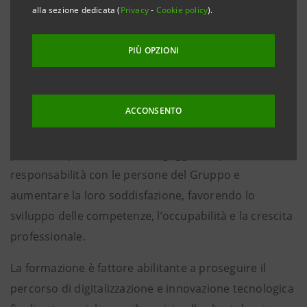
alla sezione dedicata (
Privacy
-
Cookie policy
).
Iniziative per il benessere e la promozione della
salute
PIÙ OPZIONI
Torino, Milano, 04 dicembre 2024
– Intesa Sanpaolo ha
sottoscritto con tutte le Organizzazioni Sindacali un
ACCONSENTO
accordo volto a rafforzare il ruolo della formazione
come pilastro della banca del futuro e strumento
prioritario per assicurare l’ingaggio e il patto di
responsabilità con le persone del Gruppo e
aumentare la loro soddisfazione, favorendo lo
sviluppo delle competenze, l’occupabilità e la crescita
professionale.
La formazione è fattore abilitante a proseguire il
percorso di digitalizzazione e innovazione tecnologica