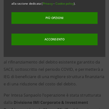
alla sezione dedicata (
Privacy
-
Cookie policy
).
società leader in Italia nell’organizzazione di eventi
fieristici internazionali e quotata su Euronext Milan,
PIÙ OPZIONI
mercato regolamentato organizzato e gestito da
Borsa Italiana S.p.A., comunicano la sottoscrizione di
un finanziamento
Sustainability Linked
di 33 milioni di
ACCONSENTO
euro.
La linea di credito, con scadenza nel 2027, è finalizzata
al rifinanziamento del debito esistente garantito da
SACE, sottoscritto nel periodo COVID, e permetterà a
IEG di beneficiare di una migliore struttura finanziaria
e di una riduzione del costo del debito.
Per Intesa Sanpaolo l’operazione è stata strutturata
dalla
Divisione IMI Corporate & Investment