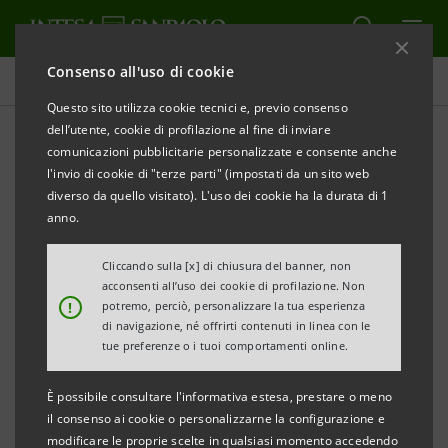
Consenso all'uso di cookie
Comunicati stampa
Questo sito utilizza cookie tecnici e, previo consenso
dell’utente, cookie di profilazione al fine di inviare
STAMPA
AGGIORNA
comunicazioni pubblicitarie personalizzate e consente anche
COMUNICATO STAMPA
l'invio di cookie di "terze parti" (impostati da un sito web
diverso da quello visitato). L'uso dei cookie ha la durata di 1
INTESA SANPAOLO SUPPORTA LO SVILUPPO E LA
anno.
CRESCITA DI ITALIAN EXHIBITION GROUP
Cliccando sulla [x] di chiusura del banner, non
Il finanziamento
Sustainability Linked
di 33 milioni
acconsenti all’uso dei cookie di profilazione. Non
!
potremo, perciò, personalizzare la tua esperienza
di euro permetterà di migliorare la struttura
di navigazione, né offrirti contenuti in linea con le
finanziaria della Società
tue preferenze o i tuoi comportamenti online.
Milano/Rimini, 18 dicembre 2024
–
Intesa Sanpaolo
,
È possibile consultare l'informativa estesa, prestare o meno
attraverso la
Divisione IMI Corporate & Investment
il consenso ai cookie o personalizzarne la configurazione e
modificare le proprie scelte in qualsiasi momento accedendo
Banking,
e
Italian Exhibition Group S.p.A.
(“
IEG
”),