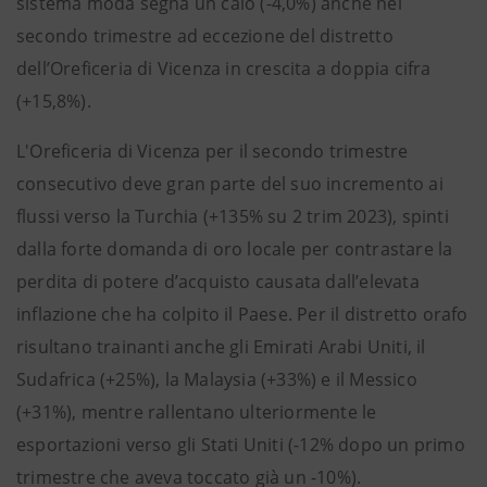
sistema moda segna un calo (-4,0%) anche nel
secondo trimestre ad eccezione del distretto
dell’Oreficeria di Vicenza in crescita a doppia cifra
(+15,8%).
L'Oreficeria di Vicenza per il secondo trimestre
consecutivo deve gran parte del suo incremento ai
flussi verso la Turchia (+135% su 2 trim 2023), spinti
dalla forte domanda di oro locale per contrastare la
perdita di potere d’acquisto causata dall’elevata
inflazione che ha colpito il Paese. Per il distretto orafo
risultano trainanti anche gli Emirati Arabi Uniti, il
Sudafrica (+25%), la Malaysia (+33%) e il Messico
(+31%), mentre rallentano ulteriormente le
esportazioni verso gli Stati Uniti (-12% dopo un primo
trimestre che aveva toccato già un -10%).