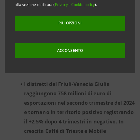
alla sezione dedicata (
Privacy
-
Cookie policy
).
veronese. In ripresa il Sistema casa di
Treviso
PIÙ OPZIONI
I distretti del Trentino-Alto Adige superano
1,4 miliardi di euro di esportazioni nel
secondo trimestre 2024. Buoni risultati per
ACCONSENTO
l’agroalimentare che traina la crescita del
2,8% rispetto all’anno precedente
I distretti del Friuli-Venezia Giulia
raggiungono 758 milioni di euro di
esportazioni nel secondo trimestre del 2024
e tornano in territorio positivo registrando
il +2,5% dopo 4 trimestri in negativo. In
crescita Caffè di Trieste e Mobile