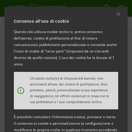
Consenso all'uso di cookie
Comunicati stampa
Questo sito utilizza cookie tecnici e, previo consenso
dell’utente, cookie di profilazione al fine di inviare
STAMPA
AGGIORNA
comunicazioni pubblicitarie personalizzate e consente anche
INTESA SANPAOLO: MONITOR DISTRETTI
l'invio di cookie di "terze parti" (impostati da un sito web
INDUSTRIALI TRIVENETI AL 2° TRIMESTRE 2024
diverso da quello visitato). L'uso dei cookie ha la durata di 1
EXPORT: SUPERATI I 10,7 MILIARDI DI EURO
anno.
I distretti del Veneto superano gli 8,6
Cliccando sulla [x] di chiusura del banner, non
acconsenti all’uso dei cookie di profilazione. Non
miliardi di euro di esportazioni nel secondo
!
potremo, perciò, personalizzare la tua esperienza
trimestre del 2024. Restano in territorio
di navigazione, né offrirti contenuti in linea con le
tue preferenze o i tuoi comportamenti online.
positivo l’Oreficeria di Vicenza, la
Termomeccanica di Padova, la Meccanica
È possibile consultare l'informativa estesa, prestare o meno
di Vicenza,
il Prosecco di Conegliano e
il consenso ai cookie o personalizzarne la configurazione e
modificare le proprie scelte in qualsiasi momento accedendo
Valdobbiadene
e il Grafico-Cartario