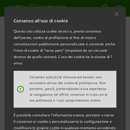
Consenso all'uso di cookie
Comunicati stampa
Questo sito utilizza cookie tecnici e, previo consenso
dell’utente, cookie di profilazione al fine di inviare
STAMPA
AGGIORNA
comunicazioni pubblicitarie personalizzate e consente anche
CARPI: INTESA SANPAOLO SOSTIENE IL PROGETTO
l'invio di cookie di "terze parti" (impostati da un sito web
“CASA GIOVANNI” PER BAMBINI E RAGAZZI IN
diverso da quello visitato). L'uso dei cookie ha la durata di 1
DIFFICOLTÀ
anno.
• Obiettivo della Cooperativa Sociale Nazareno la
Cliccando sulla [x] di chiusura del banner, non
acconsenti all’uso dei cookie di profilazione. Non
creazione di una nuova Comunità Residenziale nel
!
potremo, perciò, personalizzare la tua esperienza
distretto carpigiano dedicata all’accoglienza di
di navigazione, né offrirti contenuti in linea con le
tue preferenze o i tuoi comportamenti online.
bambini e preadolescenti dai 6 ai 12 anni con
difficoltà psicologiche e relazionali, affinché
È possibile consultare l'informativa estesa, prestare o meno
possano crescere sereni e trovare sostegno e
il consenso ai cookie o personalizzarne la configurazione e
modificare le proprie scelte in qualsiasi momento accedendo
protezione.