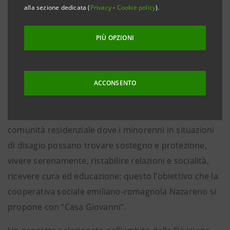
alla sezione dedicata (
Privacy
-
Cookie policy
).
• L’iniziativa è sostenuta da Intesa Sanpaolo, in
PIÙ OPZIONI
collaborazione con CESVI, attraverso il Programma
Formula dedicato a sostenibilità ambientale,
inclusione sociale e accesso al mercato del lavoro
ACCONSENTO
per le persone in difficoltà.
Carpi (Modena), 24 gennaio 2025 –
Realizzare una
comunità residenziale dove i minorenni in situazioni
di disagio possano trovare sostegno e protezione,
vivere serenamente, ristabilire relazioni e socialità,
ricevere cura ed educazione: questo l’obiettivo che la
cooperativa sociale emiliano-romagnola Nazareno si
propone con “Casa Giovanni”.