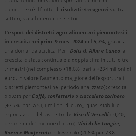
buona tenuta dei valori esportati dai distretti
piemontesi è il frutto di
risultati eterogenei
sia tra
settori, sia all’interno dei settori.
L’export dei distretti agro-alimentari piemontesi è
in crescita nei primi 9 mesi 2024 del 5,7%,
grazie a
una domanda aciclica. Per i
Dolci di Alba e Cuneo
la
crescita è stata continua e a doppia cifra in tutti e tre i
trimestri (nel complesso +18,6%, pari a +234 milioni di
euro, in valore l’aumento maggiore dell’export tra i
distretti piemontesi nel periodo analizzato); crescita
elevata per
Caffè, confetterie e cioccolato torinese
(+7,7%, pari a 51,1 milioni di euro); quasi stabili le
esportazioni del distretto del
Riso di Vercelli
(-0,2%,
per meno di 1 milione di euro);
Vini delle Langhe,
Roero e Monferrato
in lieve calo (-1,6% per 23,8