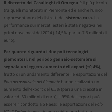
Il distretto dei Casalinghi di Omegna
è il più piccolo
tra quelli monitorati in Piemonte ed è anche l’unico
rappresentante dei distretti del
sistema casa.
La
performance sui mercati esteri è stata negativa nei
primi nove mesi del 2024 (-14,5%, pari a -7,3 milioni di
euro).
Per quanto riguarda i due poli tecnologici
piemontesi, nel periodo gennaio-settembre si
segnala un leggero aumento dell’export (+0,4%)
,
frutto di un andamento differente: le esportazioni del
Polo aerospaziale del Piemonte
hanno realizzato un
aumento dell’export del 6,3% (pari a una crescita in
valore di 60 milioni di euro), il 95% dell’export può
essere ricondotto a 5 Paesi; le esportazioni del
Polo
ICT di Torino
, invece, hanno subito una battuta