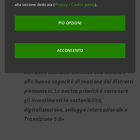
si potrà osservare nel corso del 2025,
alla sezione dedicata (
Privacy
-
Cookie policy
).
quando inizieranno a farsi sentire gli
effetti del rientro dell’inflazione e della
PIÙ OPZIONI
riduzione dei tassi di interesse
Stefano Cappellari, Direttore Regionale
ACCONSENTO
Piemonte Nord, Valle d’Aosta e Sardegna di
Intesa Sanpaolo: «
Anche nell’ultima parte
dell’anno abbiamo assistito alla tenuta e
alla buona capacità di reazione dei distretti
piemontesi.
La nostra priorità è sostenere
gli investimenti
in sostenibilità,
digitalizzazione, sviluppo internazionale e
Transizione 5.0
»