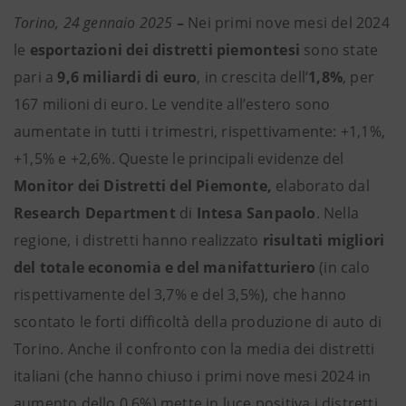
Torino, 24 gennaio 2025
–
Nei
primi nove mesi del 2024
le
esportazioni dei distretti piemontesi
sono state
pari a
9,6 miliardi di euro
, in crescita dell’
1,8%
, per
167 milioni di euro. Le vendite all’estero sono
aumentate in tutti i trimestri, rispettivamente: +1,1%,
+1,5% e +2,6%.
Queste le principali evidenze del
Monitor dei Distretti del Piemonte,
elaborato dal
Research Department
di
Intesa Sanpaolo
. Nella
regione, i distretti hanno realizzato
risultati migliori
del totale economia e del manifatturiero
(in calo
rispettivamente del 3,7% e del 3,5%), che hanno
scontato le forti difficoltà della produzione di auto di
Torino. Anche il confronto con la media dei distretti
italiani (che hanno chiuso i primi nove mesi 2024 in
aumento dello 0,6%) mette in luce positiva i distretti