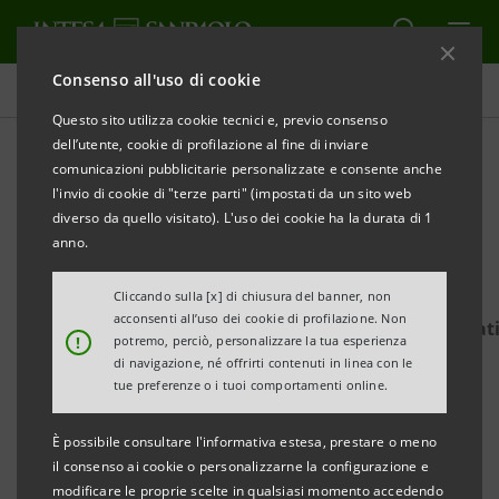
Consenso all'uso di cookie
Comunicati stampa
Questo sito utilizza cookie tecnici e, previo consenso
dell’utente, cookie di profilazione al fine di inviare
STAMPA
AGGIORNA
comunicazioni pubblicitarie personalizzate e consente anche
I
NTESA SANPAOLO SOSTIENE IL PROGETTO
l'invio di cookie di "terze parti" (impostati da un sito web
“ILOVELIFE”
diverso da quello visitato). L'uso dei cookie ha la durata di 1
anno.
Obiettivo: 100mila euro entro fine aprile
Si può donare sul sito web di For Funding–Formula
Cliccando sulla [x] di chiusura del banner, non
acconsenti all’uso dei cookie di profilazione. Non
https://www.forfunding.intesasanpaolo.com/Donat
!
potremo, perciò, personalizzare la tua esperienza
ISP/nav/progetto/i-love-life
di navigazione, né offrirti contenuti in linea con le
tue preferenze o i tuoi comportamenti online.
• Il progetto vuole organizzare incontri formativi
È possibile consultare l'informativa estesa, prestare o meno
nelle scuole del Lazio per contrastare le
il consenso ai cookie o personalizzarne la configurazione e
dipendenze dei giovani.
modificare le proprie scelte in qualsiasi momento accedendo