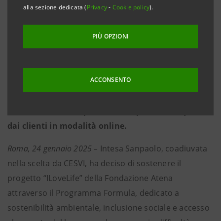
alla sezione dedicata (
Privacy
-
Cookie policy
).
• L’iniziativa è sostenuta da Intesa Sanpaolo, in
collaborazione con CESVI, attraverso il Programma
PIÙ OPZIONI
Formula dedicato a sostenibilità ambientale,
inclusione sociale e accesso al mercato del lavoro
per le persone in difficoltà.
ACCONSENTO
• La Banca partecipa attivamente al crowdfunding
devolvendo 2 euro per molti dei prodotti acquistati
dai clienti in modalità online.
Roma, 24 gennaio 2025 –
Intesa Sanpaolo, coadiuvata
nella scelta da CESVI, ha deciso di sostenere il
progetto “ILoveLife” della Fondazione Atena
attraverso il Programma Formula, dedicato a
sostenibilità ambientale, inclusione sociale e accesso