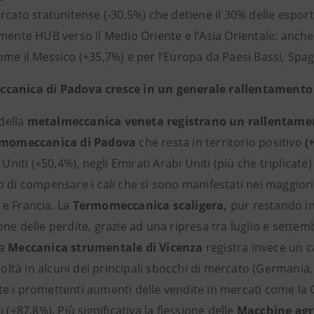
rcato statunitense (-30,5%) che detiene il 30% delle esport
amente HUB verso il Medio Oriente e l’Asia Orientale: anch
ome il Messico (+35,7%) e per l’Europa da Paesi Bassi, Sp
canica di Padova cresce in un generale rallentamento
 della
metalmeccanica veneta registrano un rallentamen
momeccanica di Padova
che resta in territorio positivo
(
i Uniti (+50,4%), negli Emirati Arabi Uniti (più che triplica
o di compensare i cali che si sono manifestati nei maggio
e Francia. La
Termomeccanica scaligera,
pur restando in
ne delle perdite, grazie ad una ripresa tra luglio e settem
La
Meccanica strumentale di Vicenza
registra invece un c
icoltà in alcuni dei principali sbocchi di mercato (Germania, 
 i promettenti aumenti delle vendite in mercati come la Cin
i (+87,8%). Più significativa la flessione delle
Macchine agri