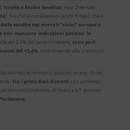
i, Israele e Arabia Saudita
). Asia Orientale
da
). Sia che si considerino i primi 9 mesi, che il
elle vendite nei mercati “vicini” europei e
a non mancano indicazioni positive: le
e del 2,3% nel terzo trimestre
, sono però
mento del +3,4%,
contribuendo alla crescita di
i distretti in territorio positivo: erano 15 nel
terzo.
Tra i primi dieci distretti
con aumento
ti distretti (Oreficeria di Vicenza e 7 distretti
i Pordenone.