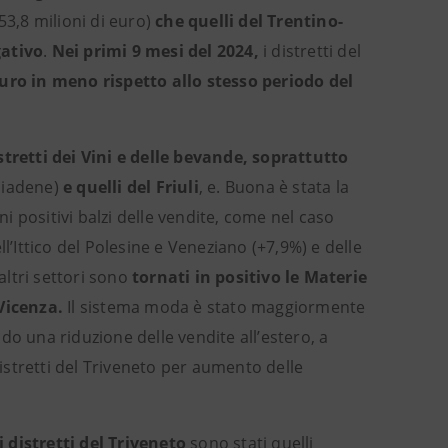
53,8 milioni di euro)
che quelli del Trentino-
gativo
.
Nei primi 9 mesi del 2024,
i distretti del
 euro in meno rispetto allo stesso periodo del
tretti dei Vini e delle bevande, soprattutto
biadene)
e quelli del Friuli
, e. Buona è stata la
ni positivi balzi delle vendite, come nel caso
l’Ittico del Polesine e Veneziano (+7,9%) e delle
altri settori sono
tornati in positivo le Materie
 Vicenza.
Il sistema moda è stato maggiormente
do una riduzione delle vendite all’estero, a
distretti del Triveneto per aumento delle
 distretti del Triveneto
sono stati quelli