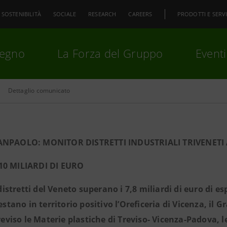
SOSTENIBILITÀ
SOCIALE
RESEARCH
CAREERS
PRODOTTI E SERVI
pegno
La Forza del Gruppo
Eventi
Dettaglio comunicato
premi
Invio
per cercare o
ESC
ANPAOLO: MONITOR DISTRETTI INDUSTRIALI TRIVENETI 
10 MILIARDI DI EURO
 distretti del Veneto superano i 7,8 miliardi di euro di e
estano in territorio positivo l’Oreficeria di Vicenza, il G
reviso le Materie plastiche di Treviso- Vicenza-Padova, le