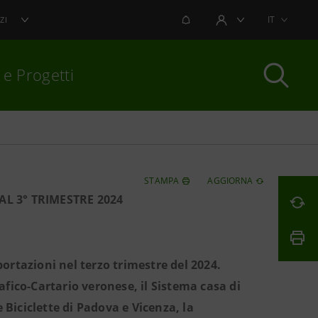
NOTIFICHE
IT
ZI
AREA UTENTE
 e Progetti
per chiudere
STAMPA
AGGIORNA
AL 3° TRIMESTRE 2024
sportazioni nel terzo trimestre del 2024.
rafico-Cartario veronese, il Sistema casa di
 Biciclette di Padova e Vicenza, la