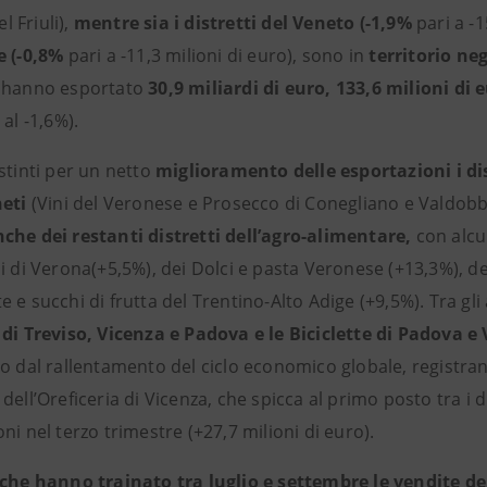
el Friuli),
mentre sia i distretti del Veneto (-1,9%
pari a -1
e (-0,8%
pari a -11,3 milioni di euro), sono in
territorio ne
 hanno esportato
30,9 miliardi di euro, 133,6 milioni di
 al -1,6%).
stinti per un netto
miglioramento delle esportazioni i dis
neti
(Vini del Veronese e Prosecco di Conegliano e Valdob
che dei restanti distretti dell’agro-alimentare,
con alcu
i di Verona(+5,5%), dei Dolci e pasta Veronese (+13,3%), del
 e succhi di frutta del Trentino-Alto Adige (+9,5%). Tra gli 
 di Treviso, Vicenza e Padova e le Biciclette di Padova e
o dal rallentamento del ciclo economico globale, registran
dell’Oreficeria di Vicenza, che spicca al primo posto tra i 
ni nel terzo trimestre (+27,7 milioni di euro).
che hanno trainato tra luglio e settembre le vendite dei