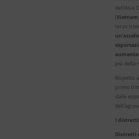
dell’Asia 
(
Vietnam,
terzo tri
un’accele
esportaz
aumentate
più della 
Rispetto a
primo tri
dalle espo
dell’agro
I distrett
Distretti