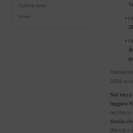
T
Tutte le news
Video
I
2
I
d
pa
Padova/Ven
2024, cur
Nel terzo
leggera fl
territorio
Giulia ch
(Mobili e 