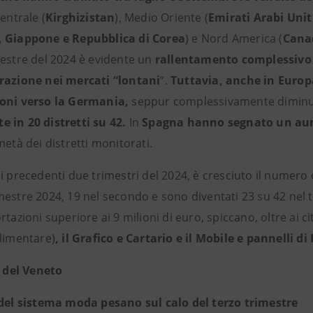
Centrale (
Kirghizistan
), Medio Oriente (
Emirati Arabi Unit
 Giappone e Repubblica di Corea
) e Nord America (
Cana
mestre del 2024 è evidente un
rallentamento complessivo d
razione nei mercati “lontani
”.
Tuttavia, anche in Europ
ioni verso la Germania,
seppur complessivamente diminuit
 in 20 distretti su 42.
In
Spagna hanno segnato un au
metà dei distretti monitorati.
i precedenti due trimestri del 2024, è cresciuto il numero de
mestre 2024, 19 nel secondo e sono diventati 23 su 42 nel 
rtazioni superiore ai 9 milioni di euro, spiccano, oltre ai cita
alimentare)
, il Grafico e Cartario e il Mobile e pannelli d
i del Veneto
 del sistema moda pesano sul calo del terzo trimestre