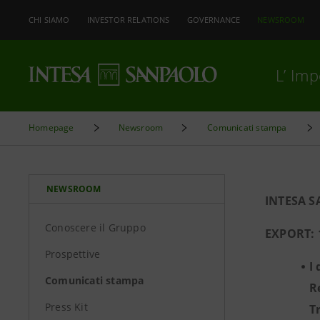
CHI SIAMO
INVESTOR RELATIONS
GOVERNANCE
NEWSROOM
L’ Im
Homepage
Newsroom
Comunicati stampa
NEWSROOM
INTESA S
Conoscere il Gruppo
EXPORT: 
Prospettive
I
Comunicati stampa
R
Press Kit
T