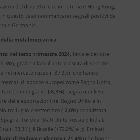
azioni del distretto, che in Turchia e Hong Kong,
e in questo caso non mancano segnali positivi da
agna e Germania.
 della metalmeccanica
to nel terzo trimestre 2024,
fatta eccezione
+1,3%),
grazie alla brillante crescita di vendite
te) e nel mercato russo (+87,3%), che hanno
ri mercati di sbocco europei come Regno Unito,
 territorio negativo
(-8,3%),
segna una lieve
bre delle esportazioni nel Regno Unito e in
alo tra luglio e settembre
(-2,0%)
penalizzata
Spagna, Turchia, Stati Uniti, Russia e India),
a (+33,3%), il Brasile (+72,2%) e gli Emirati
cole di Padova e Vicenza (-21,4%)
che hanno