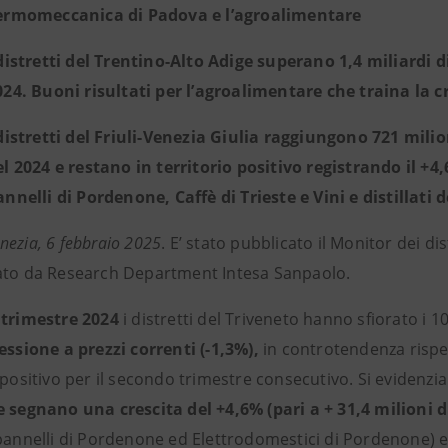
ermomeccanica di Padova e l’agroalimentare
 distretti del Trentino-Alto Adige superano 1,4 miliardi d
024. Buoni risultati per l’agroalimentare che traina la c
 distretti del Friuli-Venezia Giulia raggiungono 721 milio
el 2024 e restano in territorio positivo registrando il +4,
nnelli di Pordenone, Caffè di Trieste e Vini e distillati d
ezia, 6 febbraio 2025
.
E’ stato pubblicato il Monitor dei dis
ato da Research Department Intesa Sanpaolo.
 trimestre 2024
i distretti del Triveneto hanno sfiorato i 1
essione a prezzi correnti (-1,3%),
in controtendenza rispet
 positivo per il secondo trimestre consecutivo. Si evidenzia
e segnano una crescita del +4,6% (pari a + 31,4 milioni 
pannelli di Pordenone ed Elettrodomestici di Pordenone) e a