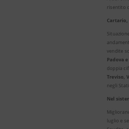
risentito 
Cartario,
Situazion
andamento
vendite so
Padova e
doppia ci
Treviso, 
negli Stat
Nel siste
Migliorano
luglio e 