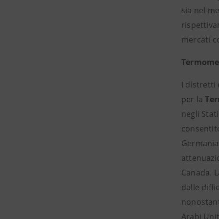
sia nel me
rispettiv
mercati c
Termomec
I distretti
per la
Ter
negli Stat
consentit
Germania 
attenuazio
Canada. 
dalle diff
nonostante
Arabi Unit