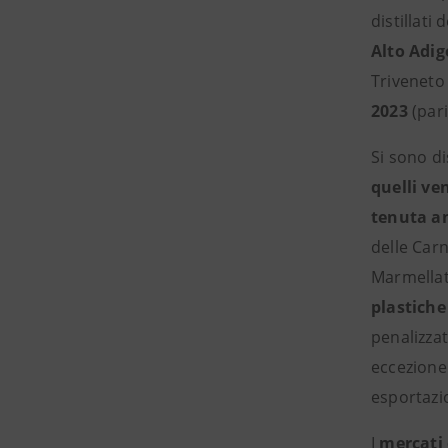
distillati d
Alto Adig
Triveneto
2023
(pari
Si sono di
quelli ve
tenuta an
delle Carn
Marmellate
plastiche
penalizzat
eccezione 
esportazio
I
mercati 