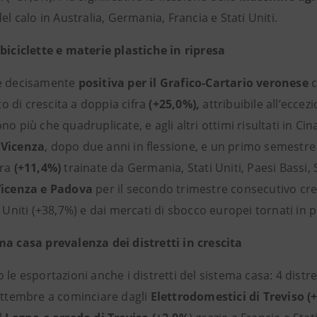
del calo in Australia, Germania, Francia e Stati Uniti.
 biciclette e materie plastiche in ripresa
e decisamente
positiva per il Grafico-Cartario veronese
 di crescita a doppia cifra
(+25,0%),
attribuibile all’eccezi
no più che quadruplicate, e agli altri ottimi risultati in Ci
 Vicenza
, dopo due anni in flessione, e un primo semestre
fra
(+11,4%)
trainate da Germania, Stati Uniti, Paesi Bassi,
Vicenza e Padova
per il secondo trimestre consecutivo c
i Uniti (+38,7%) e dai mercati di sbocco europei tornati in
ma casa prevalenza dei distretti in crescita
 le esportazioni anche i distretti del sistema casa: 4 distret
settembre a cominciare dagli
Elettrodomestici di Treviso (