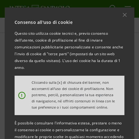
Consenso all'uso di cookie
Comunicati stampa
Questo sito utilizza cookie tecnici e, previo consenso
dell’utente, cookie di profilazione al fine di inviare
STAMPA
AGGIORNA
comunicazioni pubblicitarie personalizzate e consente anche
COMUNICATO STAMPA
l'invio di cookie di "terze parti" (impostati da un sito web
diverso da quello visitato). L'uso dei cookie ha la durata di 1
INTESA SANPAOLO: 30 MILIONI DI EURO CON
anno.
GARANZIA FUTURO DI SACE
Cliccando sulla [x] di chiusura del banner, non
PER SUPPORTARE ICAM S.p.A
acconsenti all’uso dei cookie di profilazione. Non
!
potremo, perciò, personalizzare la tua esperienza
NELLA PRODUZIONE DEL CIOCCOLATO, ACCESSO
di navigazione, né offrirti contenuti in linea con le
tue preferenze o i tuoi comportamenti online.
ALLA MATERIA PRIMA
È possibile consultare l'informativa estesa, prestare o meno
E CRESCITA ALL’ESTERO
il consenso ai cookie o personalizzarne la configurazione e
modificare le proprie scelte in qualsiasi momento accedendo