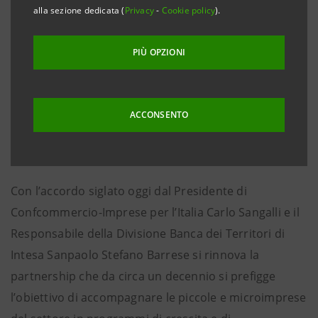
finanziamenti a favore della competitività e delle
alla sezione dedicata (
Privacy
-
Cookie policy
).
transizioni innovative
– in linea agli obiettivi
collegati al PNRR per i quali il Gruppo bancario ha
PIÙ OPZIONI
previsto complessivamente 410 miliardi di euro, di cui
120 per le PMI - e prevede
commissioni agevolate
per l’intero 2025 sui pagamenti POS per
ACCONSENTO
accrescerne la competitività e favorire la nascita di
nuove attività commerciali.
Con l’accordo siglato oggi dal Presidente di
Confcommercio-Imprese per l’Italia Carlo Sangalli e il
Responsabile della Divisione Banca dei Territori di
Intesa Sanpaolo Stefano Barrese si rinnova la
partnership che da circa un decennio si prefigge
l’obiettivo di accompagnare le piccole e microimprese