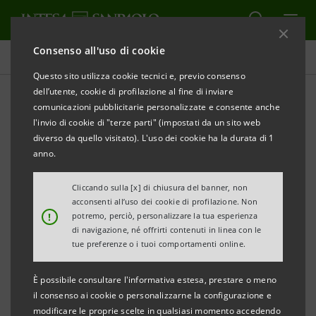
Consenso all'uso di cookie
Comunicati stampa
Questo sito utilizza cookie tecnici e, previo consenso
dell’utente, cookie di profilazione al fine di inviare
STAMPA
AGGIORNA
comunicazioni pubblicitarie personalizzate e consente anche
NUOVO ACCORDO TRA CONFCOMMERCIO E INTESA
l'invio di cookie di "terze parti" (impostati da un sito web
SANPAOLO
diverso da quello visitato). L'uso dei cookie ha la durata di 1
anno.
5 MILIARDI DI CREDITO PER LA COMPETITIVITA’ E
CONDIZIONI AGEVOLATE SU MICROPAGAMENTI POS
Cliccando sulla [x] di chiusura del banner, non
acconsenti all’uso dei cookie di profilazione. Non
!
potremo, perciò, personalizzare la tua esperienza
di navigazione, né offrirti contenuti in linea con le
Milano, 25 febbraio 2025 –
Confcommercio Imprese
tue preferenze o i tuoi comportamenti online.
per l’Italia e Intesa Sanpaolo hanno siglato oggi un
È possibile consultare l'informativa estesa, prestare o meno
accordo che mette
a disposizione delle imprese
il consenso ai cookie o personalizzarne la configurazione e
associate 5 miliardi di euro di nuovo credito per
modificare le proprie scelte in qualsiasi momento accedendo