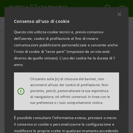
Consenso all'uso di cookie
Comunicati stampa
Questo sito utilizza cookie tecnici e, previo consenso
dell’utente, cookie di profilazione al fine di inviare
STAMPA
AGGIORNA
comunicazioni pubblicitarie personalizzate e consente anche
RAFFAELLO. LA DAMA COL LIOCORNO
l'invio di cookie di "terze parti" (impostati da un sito web
diverso da quello visitato). L'uso dei cookie ha la durata di 1
Nell’ambito della rassegna
L’Ospite illustre
anno.
Gallerie d’Italia – Napoli
Cliccando sulla [x] di chiusura del banner, non
acconsenti all’uso dei cookie di profilazione. Non
Museo di Intesa Sanpaolo a Napoli
!
potremo, perciò, personalizzare la tua esperienza
di navigazione, né offrirti contenuti in linea con le
27 marzo - 22 giugno 2025
tue preferenze o i tuoi comportamenti online.
È possibile consultare l'informativa estesa, prestare o meno
il consenso ai cookie o personalizzarne la configurazione e
IMMAGINI AL LINK:
L’Ospite illustre. Raffaello. La
modificare le proprie scelte in qualsiasi momento accedendo