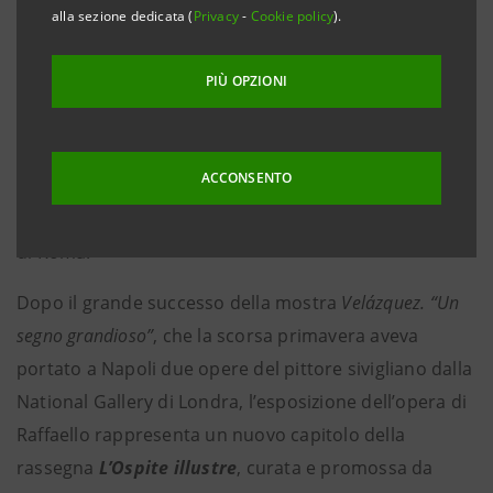
Dama col Liocorno
alla sezione dedicata (
Privacy
-
Cookie policy
).
PIÙ OPZIONI
Napoli, 26 marzo 2025 – Intesa Sanpaolo espone,
dal
27 marzo al 22 giugno 2025
, nel suo museo delle
ACCONSENTO
Gallerie d’Italia a Napoli
la
Dama col liocorno
di
Raffaello Sanzio
, proveniente dalla Galleria Borghese
di Roma.
Dopo il grande successo della mostra
Velázquez. “Un
segno grandioso”
, che la scorsa primavera aveva
portato a Napoli due opere del pittore sivigliano dalla
National Gallery di Londra, l’esposizione dell’opera di
Raffaello rappresenta un nuovo capitolo della
rassegna
L’Ospite illustre
, curata e promossa da