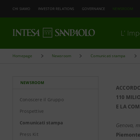
CHI SIAMO
INVESTOR RELATIONS
GOVERNANCE
NEWSROOM
L’ Im
Homepage
Newsroom
Comunicati stampa
NEWSROOM
ACCORDO
110 MILI
Conoscere il Gruppo
E LA COM
Prospettive
Comunicati stampa
Genova, ma
Press Kit
Piemonte 