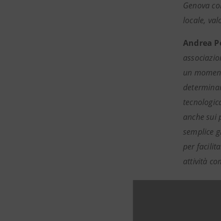
Genova con
locale, val
Andrea Pe
associazio
un momento
determinan
tecnologic
anche sui 
semplice gr
per facilit
attività co
Informazio