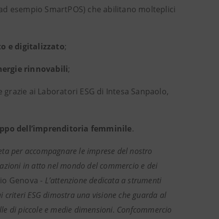
ad esempio SmartPOS) che abilitano molteplici
o e digitalizzato
;
nergie rinnovabili
;
e grazie ai Laboratori ESG di Intesa Sanpaolo,
luppo dell’imprenditoria femminile
.
reta per accompagnare le imprese del nostro
ormazioni in atto nel mondo del commercio e dei
io Genova -
L’attenzione dedicata a strumenti
 ai criteri ESG dimostra una visione che guarda al
uelle di piccole e medie dimensioni. Confcommercio