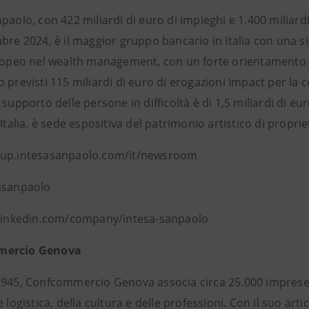
paolo, con 422 miliardi di euro di impieghi e 1.400 miliardi d
bre 2024, è il maggior gruppo bancario in Italia con una si
ropeo nel wealth management, con un forte orientamento al 
 previsti 115 miliardi di euro di erogazioni Impact per la
 supporto delle persone in difficoltà è di 1,5 miliardi di e
’Italia, è sede espositiva del patrimonio artistico di proprie
oup.intesasanpaolo.com/it/newsroom
asanpaolo
 linkedin.com/company/intesa-sanpaolo
mercio Genova
1945, Confcommercio Genova associa circa 25.000 imprese d
e logistica, della cultura e delle professioni. Con il suo art