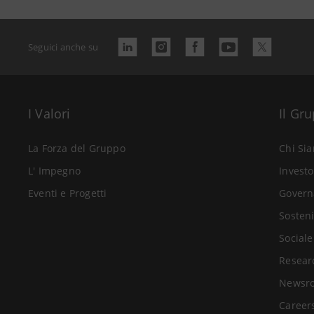
Seguici anche su
I Valori
Il Gr
La Forza del Gruppo
Chi Si
L' Impegno
Investo
Eventi e Progetti
Govern
Sosteni
Sociale
Resear
Newsr
Career