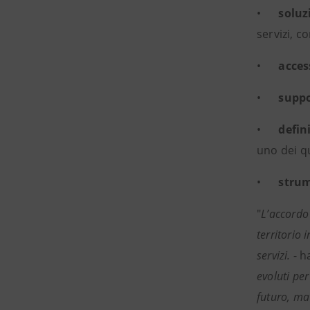
•
soluz
servizi, 
•
acces
•
suppo
•
defin
uno dei qu
•
strum
"
L’accordo
territorio
servizi.
- h
evoluti per
futuro, ma