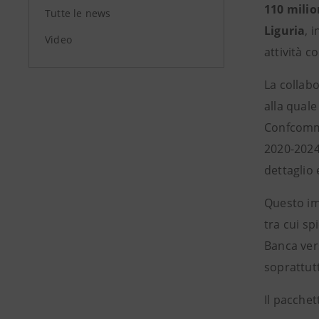
110 milio
Tutte le news
Liguria
, 
Video
attività c
La collabo
alla qual
Confcomme
2020-2024,
dettaglio 
Questo im
tra cui sp
Banca vers
soprattutt
Il pacche