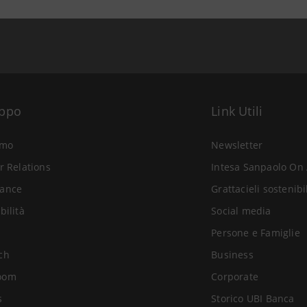
uppo
Link Utili
amo
Newsletter
r Relations
Intesa Sanpaolo On 
ance
Grattacieli sostenibi
bilità
Social media
Persone e Famiglie
ch
Business
oom
Corporate
s
Storico UBI Banca