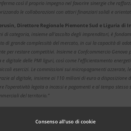
ferma così il proprio impegno nel favorire sinergie che rafforz
orizzando le collaborazioni con attori finanziari solidi e orientat
rusin, Direttore Regionale Piemonte Sud e Liguria di 
ni di categoria, insieme all’ascolto degli imprenditori, è fond
 di grande complessità del mercato, in cui la capacità di adat
te per restare competitivi. Insieme a Confcommercio Genova pu
a e digitale delle PMI liguri, così come l’efficientamento energ
piccoli esercizi. Le commissioni sui micropagamenti azzerate, le
azie al digitale, insieme ai 110 milioni di euro a disposizione de
are l’operatività legata a incassi e pagamenti e al tempo stesso 
mmerciali del territorio.”
Consenso all'uso di cookie
ni per la stampa