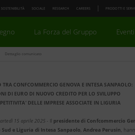
SOSTENIBILITÀ
SOCIALE
RESEARCH
CAREERS
PRODOTTI E SERVI
pegno
La Forza del Gruppo
Eventi
Dettaglio comunicato
premi
Invio
per cercare o
ESC
 TRA CONFCOMMERCIO GENOVA E INTESA SANPAOLO:
ONI DI EURO DI NUOVO CREDITO PER LO SVILUPPO
PETITIVITA' DELLE IMPRESE ASSOCIATE IN LIGURIA
rtedì 15 aprile 2025 -
Il
presidente di Confcommercio Ge
Sud e Liguria di Intesa Sanpaolo
,
Andrea Perusin
, han