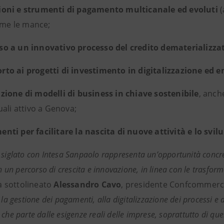
ioni e strumenti di pagamento multicanale ed evoluti
(
come le mance;
so a un innovativo
processo del credito dematerializzat
rto ai progetti di investimento in digitalizzazione ed e
izione di modelli di business in chiave sostenibile
, anch
ali attivo a Genova;
enti per facilitare la nascita di nuove attività e lo svi
 siglato con Intesa Sanpaolo rappresenta un’opportunità conc
 in un percorso di crescita e innovazione, in linea con le trasf
a sottolineato
Alessandro Cavo
, presidente Confcommerc
 la gestione dei pagamenti, alla digitalizzazione dei processi e
 che parte dalle esigenze reali delle imprese, soprattutto di q