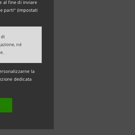
 al fine di inviare
e parti" (impostati
 di
gazione, né
ne.
ersonalizzarne la
ezione dedicata