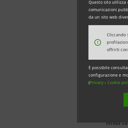
Questo sito utilizza 
Intesa
comunicazioni pubbli
da un sito web diver
Media 
Banca
Cliccando s
profilazio
!
stampa@i
offrirti co
È possibile consulta
Confcom
configurazione e mo
(
Privacy
-
Cookie pol
Matteo R
Ufficio 
Intesa S