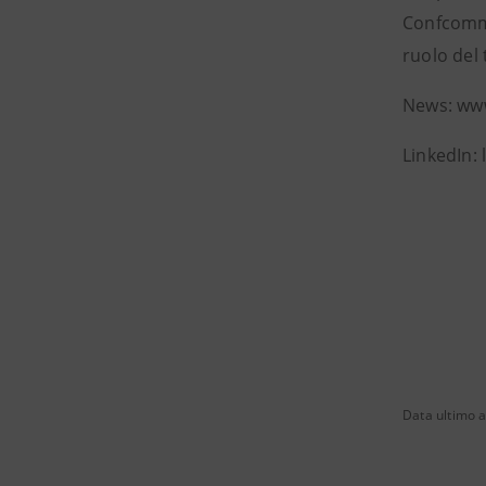
Confcomme
ruolo del 
News: www
LinkedIn
Data ultimo 