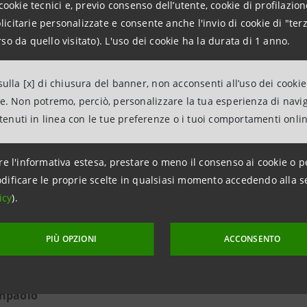
cookie tecnici e, previo consenso dell’utente, cookie di profilazione
 Sanpaolo
citarie personalizzate e consente anche l'invio di cookie di "terz
so da quello visitato). L'uso dei cookie ha la durata di 1 anno.
Relations
 dei Territori e Media Locali
ulla [x] di chiusura del banner, non acconsenti all’uso dei cookie
ne. Non potremo, perciò, personalizzare la tua esperienza di navi
ntesasanpaolo.com
ntenuti in linea con le tue preferenze o i tuoi comportamenti onli
re l'informativa estesa, prestare o meno il consenso ai cookie o p
mercio Genova
dificare le proprie scelte in qualsiasi momento accedendo alla s
icy
).
overe
Stampa 3776892869
PIÙ OPZIONI
ACCONSENTO
anpaolo