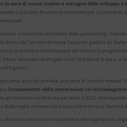
ni di euro di nuovo credito a sostegno dello sviluppo e d
insieme a soluzioni finanziarie innovative per accrescerne l
ommerciali.
razione si inserisce nell’ambito della partnership, in esser
e la Banca dei Territori di Intesa Sanpaolo guidata da Ste
rcio le piccole e microimprese del settore in programmi d
 Intesa Sanpaolo ha erogato circa 18 miliardi di euro, a li
e all’ingrosso.
portante accordo prevede una serie di incontri tematici fin
icca
l’azzeramento delle commissioni sui micropagame
o gli esercenti confermata per tutto il 2025, che risponde
o dalle realtà commerciali più piccole e che può favorire la
tto di misure pensate per rispondere alle esigenze più urg