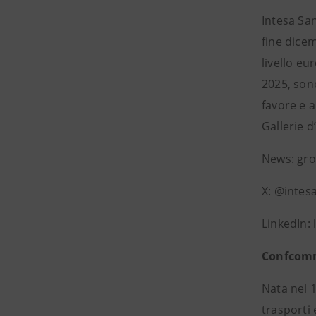
Intesa San
fine dicem
livello eu
2025, sono
favore e a
Gallerie d
News: gr
X: @intes
LinkedIn:
Confcom
Nata nel 
trasporti 