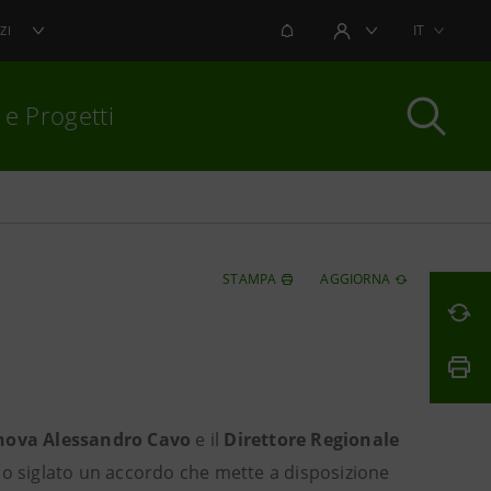
NOTIFICHE
IT
ZI
AREA UTENTE
 e Progetti
per chiudere
STAMPA
AGGIORNA
nova Alessandro Cavo
e il
Direttore Regionale
no siglato un accordo che mette a disposizione