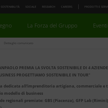
SOSTENIBILITÀ
SOCIALE
RESEARCH
CAREERS
PRODOTTI E SERVI
pegno
La Forza del Gruppo
Eventi
Dettaglio comunicato
premi
Invio
per cercare o
ESC
ANPAOLO PREMIA LA SVOLTA SOSTENIBILE DI 4 AZIEN
USINESS PROGETTIAMO SOSTENIBILE IN TOUR"
iva dedicata all’imprenditoria artigiana, commerciale e t
io modello di business
nde regionali premiate: GBS (Piacenza), GFP Lab (Rimini)
)