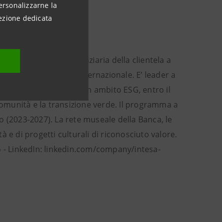
ersonalizzarne la
ezione dedicata
i euro di attività finanziaria della clientela a
gnificativa presenza internazionale. E’ leader a
digitale e al fintech. In ambito ESG, entro il
 comunità e la transizione verde. Il programma a
uro (2023-2027). La rete museale della Banca, le
tà e di progetti culturali di riconosciuto valore.
- LinkedIn: linkedin.com/company/intesa-