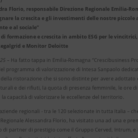
ndra Florio, responsabile Direzione Regionale Emilia-
are la crescita e gli investimenti delle nostre piccole
nte e al sociale”
i di formazione e crescita in ambito ESG per le vincitrici
egalgrid e Monitor Deloitte
025 –
Ha fatto tappa in Emilia-Romagna “Crescibusiness Pro
del programma di valorizzazione di Intesa Sanpaolo dedicat
della ristorazione che si sono distinte per avere adottato cr
turali e dei rifiuti, la quota di presenza femminile, le ore 
, la capacità di valorizzare le eccellenze del territorio.
aziende regionali - tra le 120 selezionate in tutta Italia – 
 Regionale Alessandra Florio, ha visitato una ad una e pre
 di partner di prestigio come il Gruppo Cerved, Intrum, e 