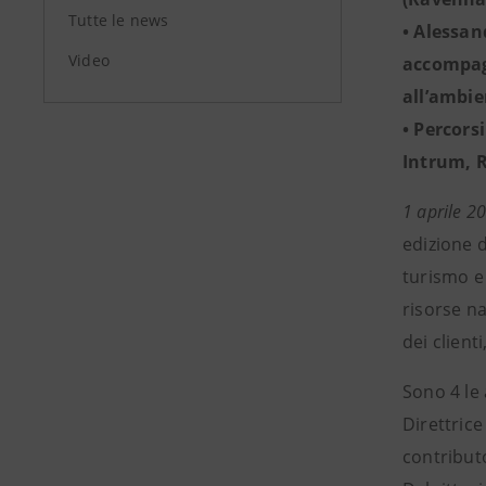
Tutte le news
• Alessa
Video
accompagn
all’ambie
• Percors
Intrum, R
1 aprile 2
edizione 
turismo e 
risorse na
dei clienti
Sono 4 le 
Direttrice
contributo