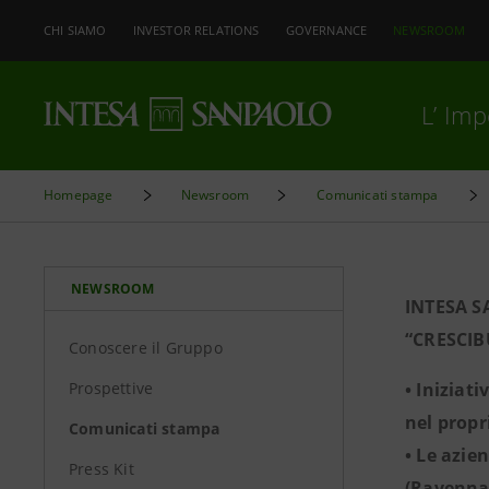
CHI SIAMO
INVESTOR RELATIONS
GOVERNANCE
NEWSROOM
L’ Im
Homepage
Newsroom
Comunicati stampa
NEWSROOM
INTESA S
“CRESCIB
Conoscere il Gruppo
Prospettive
• Iniziat
nel propr
Comunicati stampa
• Le azie
Press Kit
(Ravenna