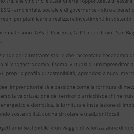
inoltre, alle vincitrici è stata offerta l’opportunità di essere
 ESG - ambientale, sociale e di governance - oltre a benefi
reen, per pianificare e realizzare investimenti in sostenibi
premiate sono: GBS di Piacenza, GFP Lab di Rimini, San Biag
a.
iende per altrettante storie che raccontano l’economia del t
 all’enogastronomia. Esempi virtuosi di un’imprenditoria
 il proprio profilo di sostenibilità, aprendosi a nuovi mer
idee, imprenditorialità e passione come la fornitura di mezzi
erso la valorizzazione del territorio arricchisce chi ne frui
energetico e domotica, la fornitura e installazione di impia
o sostenibilità, cucina circolare e tradizioni locali.
rogettiamo Sostenibile’ è un viaggio di valorizzazione di qu