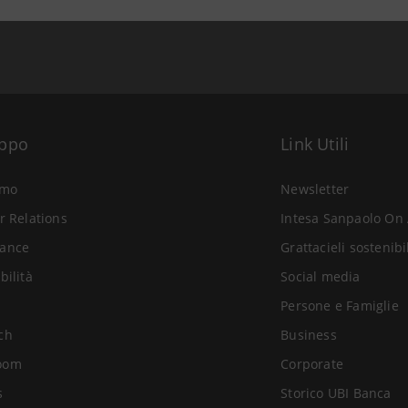
uppo
Link Utili
amo
Newsletter
r Relations
Intesa Sanpaolo On 
ance
Grattacieli sostenibi
bilità
Social media
Persone e Famiglie
ch
Business
oom
Corporate
s
Storico UBI Banca