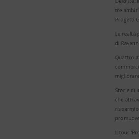
Deloitte, 
tre ambiti
Progetti G
Le realtà 
di Ravenn
Quattro az
commercio
migliorare
Storie di 
che attrav
risparmio 
promuovend
Il tour ‘P