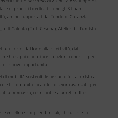
 inserite in un percorso di visibilità e sviluppo nei
ciare di prodotti dedicati come gli S-Loan
lità, anche supportati dal Fondo di Garanzia.
io di Galeata (Forlì-Cesena), Atelier del Fumista
erritorio: dal food alla ricettività, dal
 che ha saputo adottare soluzioni concrete per
cati e nuove opportunità.
 di mobilità sostenibile per un’offerta turistica
sce e le comunità locali, le soluzioni avanzate per
nti a biomassa, ristoranti e alberghi diffusi
este eccellenze imprenditoriali, che unisce in