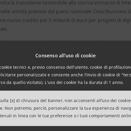
volta la transizione sostenibile alla storica vicinanza di Int
elle attività previste dal piano nazionale Crescibusiness 
ne nuovo credito per 5 miliardi di euro per progetti di digita
ale.
to alla transizione sostenibile del Paese non può che passare 
elle aziende virtuose che si impegnano e investono nella loro at
Consenso all'uso di cookie
commenta
Alessandra Florio
, Direttrice Regionale Emilia
cookie tecnici e, previo consenso dell’utente, cookie di profilazione
tiene da sempre un dialogo costante con le realtà imprenditoria
citarie personalizzate e consente anche l'invio di cookie di "terz
ostenendo con strumenti finanziari e professionalità dedicate le s
so da quello visitato). L'uso dei cookie ha la durata di 1 anno.
lità”.
to le schede delle aziende premiate
ulla [x] di chiusura del banner, non acconsenti all’uso dei cookie
ne. Non potremo, perciò, personalizzare la tua esperienza di navi
ntenuti in linea con le tue preferenze o i tuoi comportamenti onli
ni per la stampa