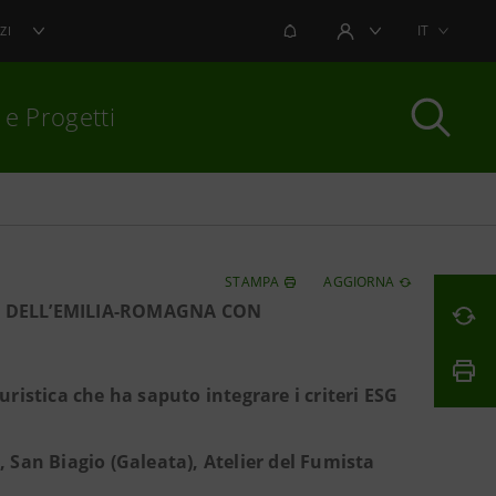
NOTIFICHE
IT
ZI
AREA UTENTE
 e Progetti
per chiudere
STAMPA
AGGIORNA
DE DELL’EMILIA-ROMAGNA CON
uristica che ha saputo integrare i criteri ESG
, San Biagio (Galeata), Atelier del Fumista