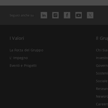
Seguici anche su
I Valori
Il Gr
La Forza del Gruppo
Chi Si
L' Impegno
Investo
Eventi e Progetti
Govern
Sosteni
Sociale
Resear
Newsr
Career