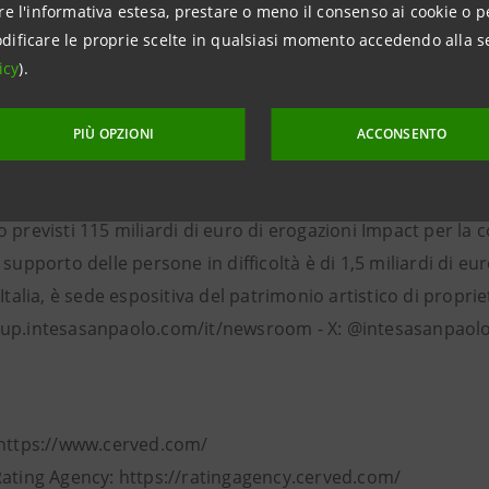
re l'informativa estesa, prestare o meno il consenso ai cookie o p
npaolo
dificare le proprie scelte in qualsiasi momento accedendo alla s
tions Banca dei Territori e Media Locali
icy
).
ntesasanpaolo.com
paolo, con 422 miliardi di euro di impieghi e 1.400 miliardi d
PIÙ OPZIONI
ACCONSENTO
bre 2024, è il maggior gruppo bancario in Italia con una si
ropeo nel wealth management, con un forte orientamento al 
 previsti 115 miliardi di euro di erogazioni Impact per la
 supporto delle persone in difficoltà è di 1,5 miliardi di e
’Italia, è sede espositiva del patrimonio artistico di proprie
up.intesasanpaolo.com/it/newsroom - X: @intesasanpaolo 
 https://www.cerved.com/
Rating Agency: https://ratingagency.cerved.com/