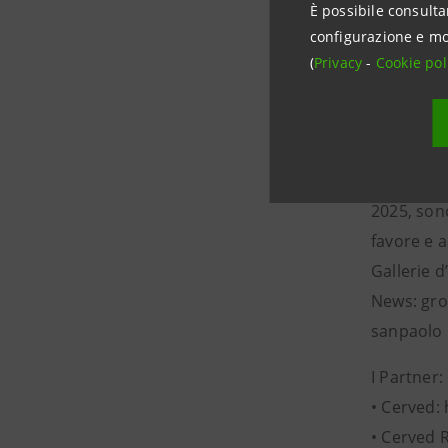
È possibile consulta
Intesa Sa
configurazione e mo
Media Rela
(
Privacy
-
Cookie pol
stampa@i
Intesa San
fine dicem
livello eu
2025, sono
favore e a
Gallerie d
News: gro
sanpaolo
I Partner:
• Cerved:
• Cerved 