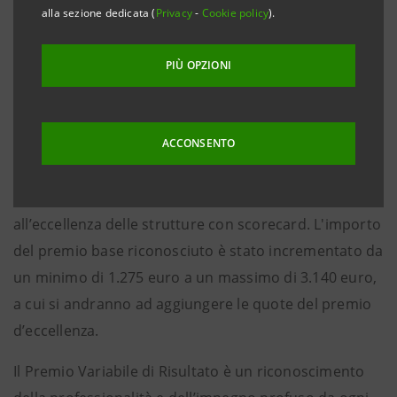
alla sezione dedicata (
Privacy
-
Cookie policy
).
orientamento a risultati sostenibili nel tempo previsti
nel Piano d’Impresa 2022-2025.
PIÙ OPZIONI
In una logica redistributiva che ha l’obiettivo di
valorizzare le persone del Gruppo, a seguito degli
ottimi risultati della Banca, Intesa Sanpaolo
ACCONSENTO
aumenterà l’ammontare complessivo al PVR 2025 a
170 milioni di euro, di cui 25 milioni destinati
all’eccellenza delle strutture con scorecard. L'importo
del premio base riconosciuto è stato incrementato da
un minimo di 1.275 euro a un massimo di 3.140 euro,
a cui si andranno ad aggiungere le quote del premio
d’eccellenza.
Il Premio Variabile di Risultato è un riconoscimento