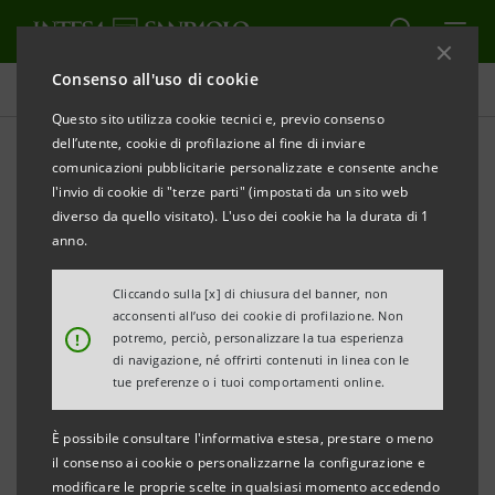
Consenso all'uso di cookie
Comunicati stampa
Questo sito utilizza cookie tecnici e, previo consenso
dell’utente, cookie di profilazione al fine di inviare
STAMPA
AGGIORNA
comunicazioni pubblicitarie personalizzate e consente anche
INTESA SANPAOLO: ACCORDO SINDACALE
l'invio di cookie di "terze parti" (impostati da un sito web
AUMENTA IL PREMIO VARIABILE DI RISULTATO 2025
diverso da quello visitato). L'uso dei cookie ha la durata di 1
PER LE PERSONE DELLA BANCA
anno.
Torino/Milano, 15 aprile 2025
– Intesa Sanpaolo ha
Cliccando sulla [x] di chiusura del banner, non
acconsenti all’uso dei cookie di profilazione. Non
sottoscritto oggi con tutte le Organizzazioni Sindacali
!
potremo, perciò, personalizzare la tua esperienza
un accordo sul Premio Variabile di Risultato (PVR) per
di navigazione, né offrirti contenuti in linea con le
tue preferenze o i tuoi comportamenti online.
l’anno 2025, al fine di favorire il coinvolgimento e la
partecipazione delle persone agli obiettivi del
È possibile consultare l'informativa estesa, prestare o meno
Gruppo, confermando così i principi di trasparenza,
il consenso ai cookie o personalizzarne la configurazione e
modificare le proprie scelte in qualsiasi momento accedendo
inclusione, riconoscimento del merito e