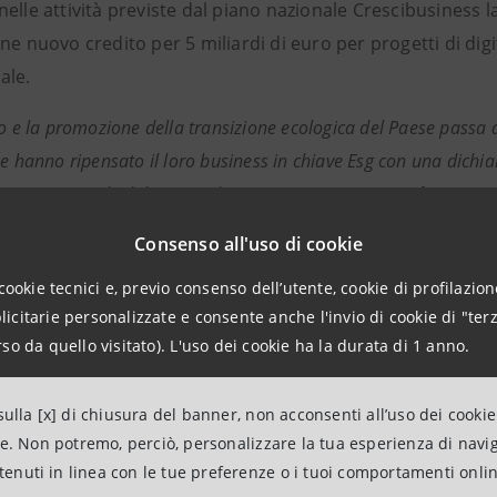
elle attività previste dal piano nazionale Crescibusiness 
ne nuovo credito per 5 miliardi di euro per progetti di digita
ale.
to e la promozione della transizione ecologica del Paese passa 
he hanno ripensato il loro business in chiave Esg con una dichia
lemento sociale del proprio business
- commenta
Roberto Gab
npaolo.
Il nostro Gruppo mantiene da sempre un dialogo costante
Consenso all'uso di cookie
e recepirne le esigenze, sostenendo con strumenti finanziari e p
cookie tecnici e, previo consenso dell’utente, cookie di profilazione
ad obiettivi digitali e di sostenibilità”.
citarie personalizzate e consente anche l'invio di cookie di "terz
so da quello visitato). L'uso dei cookie ha la durata di 1 anno.
e premiate: descrizione e foto degli incontri nell’elenco
ulla [x] di chiusura del banner, non acconsenti all’uso dei cookie
ne. Non potremo, perciò, personalizzare la tua esperienza di navi
ntenuti in linea con le tue preferenze o i tuoi comportamenti onli