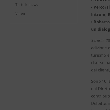
Tutte le news
• Percors
Video
Intrum, R
• Roberto
un dialog
3 aprile 2
edizione 
turismo e 
risorse na
dei clienti
Sono 10 le
dal Dirett
contributo
Deloitte, 