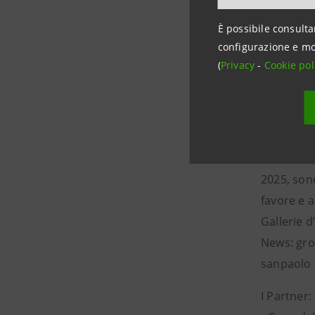
Informazio
È possibile consulta
Intesa Sa
configurazione e mo
Media Rela
(
Privacy
-
Cookie pol
stampa@i
Intesa Sa
Intesa San
fine dicem
livello eu
2025, sono
favore e a
Gallerie d
News: gro
sanpaolo
I Partner: