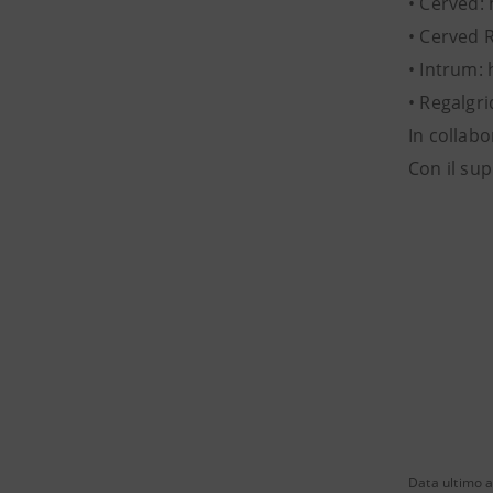
• Cerved:
• Cerved 
• Intrum: 
• Regalgr
In collabo
Con il sup
Data ultimo a