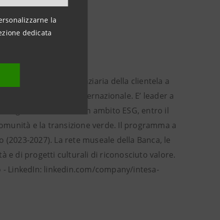
ersonalizzarne la
ezione dedicata
i euro di attività finanziaria della clientela a
gnificativa presenza internazionale. E’ leader a
digitale e al fintech. In ambito ESG, entro il
 comunità e la transizione verde. Il programma a
uro (2023-2027). La rete museale della Banca, le
tà e di progetti culturali di riconosciuto valore.
- LinkedIn: linkedin.com/company/intesa-