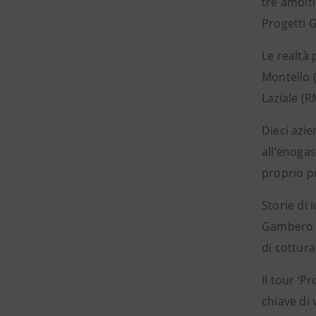
tre ambiti
Progetti G
Le realtà 
Montello (
Laziale (
Dieci azie
all’enoga
proprio pr
Storie di 
Gambero R
di cottur
Il tour ‘P
chiave di 