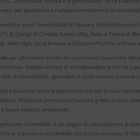
 ESG - ambientale, sociale e di governance - oltre a benefi
reen, per pianificare e realizzare investimenti in sostenibi
premiate sono: Samoa Retail di Pescara, Hotel ristorante Il
LT), B_Design di Civitella Roveto (AQ), Fiabe e Poesie di 
RM), Teebridge, Local Aromas e Soluzioni Pratiche di Roma 
nde per altrettante storie che raccontano l’economia del ter
stronomia. Esempi virtuosi di un’imprenditoria che ha sapu
ofilo di sostenibilità, aprendosi a nuovi mercati e nuove 
idee e passione come la pasticceria che per la sua ricercate
osso, l’Hotel che promuove il turismo green, il ristorant
a a basso impatto ambientale.
rogettiamo Sostenibile’ è un viaggio di valorizzazione di qu
volta la transizione sostenibile alla storica vicinanza di Int