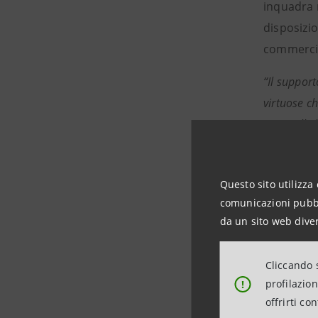
inquadra n
disposizio
commerci
“Il suppor
virtuose c
come all’e
Intesa Sa
conoscerle 
Questo sito utilizza 
finalizzate 
comunicazioni pubbli
da un sito web diver
Le aziend
Cliccando s
profilazio
!
offrirti co