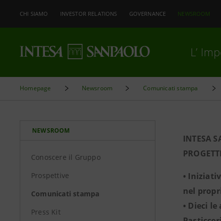
CHI SIAMO
INVESTOR RELATIONS
GOVERNANCE
NEWSROOM
L’ Im
Homepage
Newsroom
Comunicati stampa
NEWSROOM
INTESA S
PROGETTI
Conoscere il Gruppo
Prospettive
• Iniziat
nel propr
Comunicati stampa
• Dieci l
Press Kit
Pasticcer