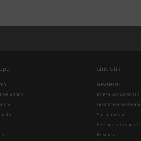
uppo
Link Utili
amo
Newsletter
r Relations
Intesa Sanpaolo On 
ance
Grattacieli sostenibi
bilità
Social media
Persone e Famiglie
ch
Business