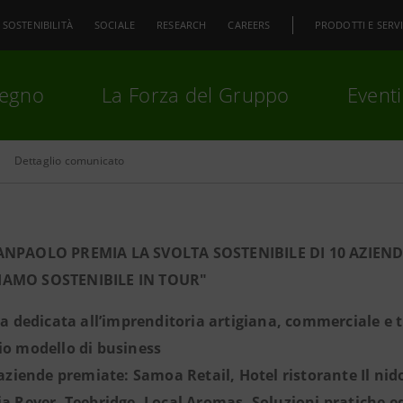
SOSTENIBILITÀ
SOCIALE
RESEARCH
CAREERS
PRODOTTI E SERVI
pegno
La Forza del Gruppo
Eventi
Dettaglio comunicato
premi
Invio
per cercare o
ESC
ANPAOLO PREMIA LA SVOLTA SOSTENIBILE DI 10 AZIEND
AMO SOSTENIBILE IN TOUR"
iva dedicata all’imprenditoria artigiana, commerciale e t
io modello di business
e aziende premiate: Samoa Retail, Hotel ristorante Il nid
ia Rever, Teebridge, Local Aromas. Soluzioni pratiche 