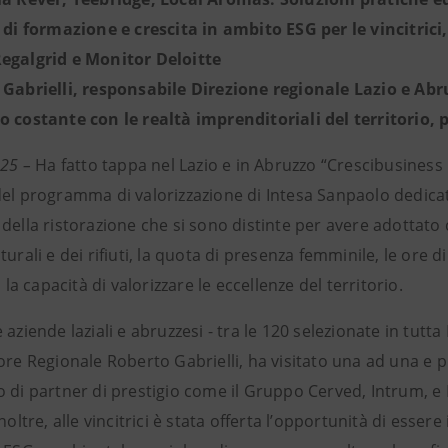
i di formazione e crescita in ambito ESG per le vincitrici
egalgrid e Monitor Deloitte
 Gabrielli, responsabile Direzione regionale Lazio e A
o costante con le realtà imprenditoriali del territorio, 
025 –
Ha fatto tappa nel Lazio e in Abruzzo “Crescibusiness
del programma di valorizzazione di Intesa Sanpaolo dedicat
della ristorazione che si sono distinte per avere adottato cr
turali e dei rifiuti, la quota di presenza femminile, le ore 
, la capacità di valorizzare le eccellenze del territorio.
 aziende laziali e abruzzesi - tra le 120 selezionate in tutt
ore Regionale Roberto Gabrielli, ha visitato una ad una e 
 di partner di prestigio come il Gruppo Cerved, Intrum, e 
inoltre, alle vincitrici è stata offerta l’opportunità di essere