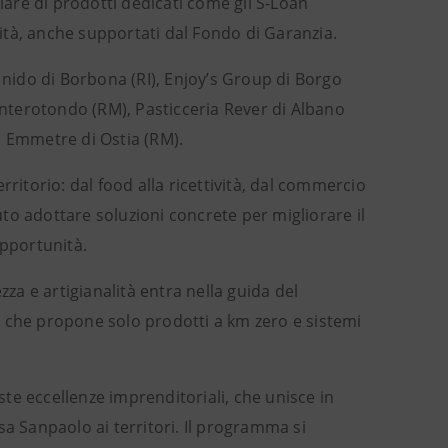
ciare di prodotti dedicati come gli S-Loan
lità, anche supportati dal Fondo di Garanzia.
 nido di Borbona (RI), Enjoy’s Group di Borgo
Monterotondo (RM), Pasticceria Rever di Albano
e Emmetre di Ostia (RM).
ritorio: dal food alla ricettività, dal commercio
to adottare soluzioni concrete per migliorare il
opportunità.
zza e artigianalità entra nella guida del
e che propone solo prodotti a km zero e sistemi
este eccellenze imprenditoriali, che unisce in
esa Sanpaolo ai territori. Il programma si