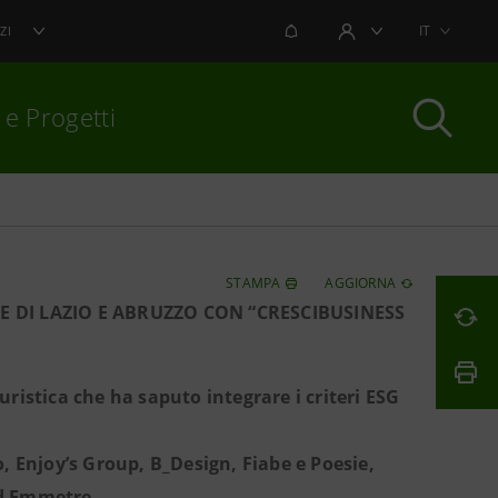
NOTIFICHE
IT
ZI
AREA UTENTE
 e Progetti
per chiudere
STAMPA
AGGIORNA
E DI LAZIO E ABRUZZO CON “CRESCIBUSINESS
uristica che ha saputo integrare i criteri ESG
o, Enjoy’s Group, B_Design, Fiabe e Poesie,
ed Emmetre