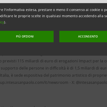
ni per la stampa
re l'informativa estesa, prestare o meno il consenso ai cookie o p
npaolo
dificare le proprie scelte in qualsiasi momento accedendo alla s
tions Banca dei Territori e Media Locali
icy
).
ntesasanpaolo.com
npaolo
PIÙ OPZIONI
ACCONSENTO
paolo, con 422 miliardi di euro di impieghi e 1.400 miliardi d
bre 2024, è il maggior gruppo bancario in Italia con una si
ropeo nel wealth management, con un forte orientamento al 
 previsti 115 miliardi di euro di erogazioni Impact per la
 supporto delle persone in difficoltà è di 1,5 miliardi di e
’Italia, è sede espositiva del patrimonio artistico di proprie
up.intesasanpaolo.com/it/newsroom - X: @intesasanpaolo 