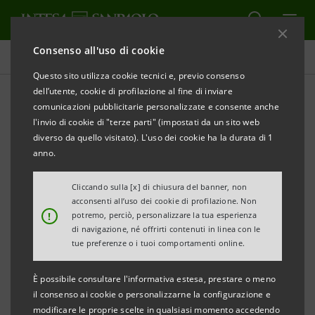
Consenso all'uso di cookie
Comunicati stampa
Questo sito utilizza cookie tecnici e, previo consenso
dell’utente, cookie di profilazione al fine di inviare
STAMPA
AGGIORNA
comunicazioni pubblicitarie personalizzate e consente anche
INTESA SANPAOLO PREMIA LA SVOLTA SOSTENIBILE
l'invio di cookie di "terze parti" (impostati da un sito web
DI SETTE AZIENDE DEL TORINESE E DEL VERBANO
diverso da quello visitato). L'uso dei cookie ha la durata di 1
CUSIO OSSOLA
anno.
CON “CRESCIBUSINESS PROGETTIAMO SOSTENIBILE
Cliccando sulla [x] di chiusura del banner, non
IN TOUR"
acconsenti all’uso dei cookie di profilazione. Non
!
potremo, perciò, personalizzare la tua esperienza
Iniziativa dedicata all’imprenditoria
di navigazione, né offrirti contenuti in linea con le
tue preferenze o i tuoi comportamenti online.
artigiana, commerciale e turistica che ha
saputo integrare i criteri ESG nel proprio
È possibile consultare l'informativa estesa, prestare o meno
modello di business
il consenso ai cookie o personalizzarne la configurazione e
modificare le proprie scelte in qualsiasi momento accedendo