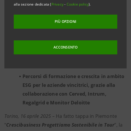
Sette le aziende premiate, nel Torinese e
alla sezione dedicata (
Privacy
-
Cookie policy
).
nel Verbano Cusio Ossola:
DStile soc. coop.,
Emmegi Srl, Sniper Srl
(Torino);
Sanest Srl
PIÙ OPZIONI
(Settimo Torinese);
Asit Italia Srl
(Riva
presso Chieri);
Business Intelligence Group
Srl
(Torino, con sede anche a Novara e hub
ACCONSENTO
di ricerca a Montacchiello, in prov.di Pisa);
Cavestri & C. Srl
(Omegna)
Percorsi di formazione e crescita in ambito
ESG per le aziende vincitrici, grazie alla
collaborazione con Cerved, Intrum,
Regalgrid e Monitor Deloitte
Torino, 16 aprile 2025 –
Ha fatto tappa in Piemonte
“
Crescibusiness Progettiamo Sostenibile in Tour
”, la