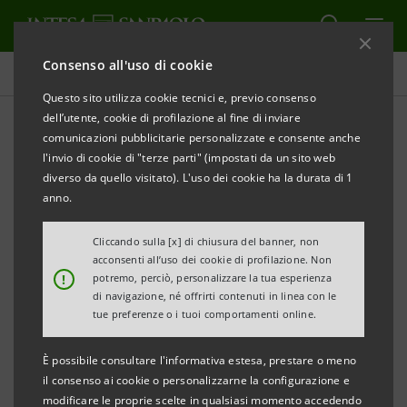
Consenso all'uso di cookie
Comunicati stampa
Questo sito utilizza cookie tecnici e, previo consenso
dell’utente, cookie di profilazione al fine di inviare
STAMPA
AGGIORNA
comunicazioni pubblicitarie personalizzate e consente anche
CHI SEI, NAPOLI?
l'invio di cookie di "terze parti" (impostati da un sito web
diverso da quello visitato). L'uso dei cookie ha la durata di 1
Nell’ambito del progetto JR: CHRONICLES
anno.
Gallerie d’Italia – Napoli, museo di Intesa Sanpaolo
Cliccando sulla [x] di chiusura del banner, non
acconsenti all’uso dei cookie di profilazione. Non
Duomo di Napoli
!
potremo, perciò, personalizzare la tua esperienza
di navigazione, né offrirti contenuti in linea con le
22 maggio 2025 - 5 ottobre 2025
tue preferenze o i tuoi comportamenti online.
È possibile consultare l'informativa estesa, prestare o meno
il consenso ai cookie o personalizzarne la configurazione e
IMMAGINI AL LINK:
JR: Chronicles
modificare le proprie scelte in qualsiasi momento accedendo