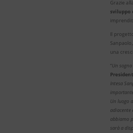
Grazie all
sviluppo 
imprendito
Il progett
Sanpaolo,
una cresci
“
Un sogno c
President
Intesa San
importante 
Un luogo do
adiacente a
abbiamo pr
sarà a disp