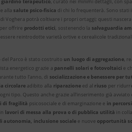
 giardino terapeutico
, curato nei minimi dettagli, con spaz
e alla
salute psico-fisica
di chi lo frequenterà. Sono stati 
i Voghera potrà coltivare i propri ortaggi; questi nascera
 per offrire
prodotti etici
, sostenendo la
salvaguardia am
ssere reintrodotte varietà ortive e cerealicole tradiziona
o del Parco è stato costruito
un luogo di aggregazione
, r
ista energetico grazie a
pannelli solari e fotovoltaici
e ch
urante tutto l’anno, di
socializzazione e benessere
per tut
a circolare
adibito alla
riparazione
ed al
riuso
per ridurre
 ogni tipo. Questo anche grazie all’inserimento già avviato
 di fragilità
psicosociale e di emarginazione e
in percors
 in
lavori di messa alla prova o di pubblica utilità
in col
di autonomia, inclusione sociale
e nuove
opportunità so