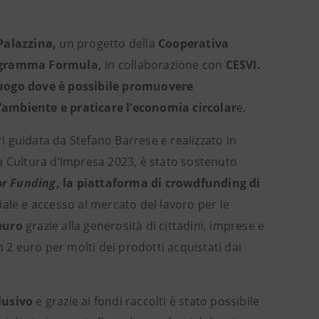
 Palazzina,
un progetto della
Cooperativa
gramma Formula,
in collaborazione con
CESVI.
uogo dove è possibile promuovere
 l’ambiente e praticare l’economia circolar
e.
ri guidata da Stefano Barrese e realizzato in
a Cultura d’Impresa 2023, è stato sostenuto
or Funding
, la piattaforma di crowdfunding di
iale e accesso al mercato del lavoro per le
 euro
grazie alla generosità di cittadini, imprese e
2 euro per molti dei prodotti acquistati dai
lusivo
e grazie ai fondi raccolti è stato possibile