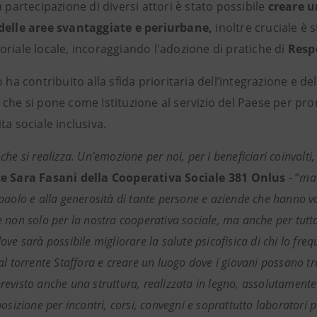
a partecipazione di diversi attori è stato possibile
creare u
delle aree svantaggiate e periurbane,
inoltre cruciale è 
riale locale, incoraggiando l'adozione di pratiche di
Resp
o ha contribuito alla sfida prioritaria dell’integrazione e de
 che si pone come Istituzione al servizio del Paese per pr
ta sociale inclusiva.
he si realizza. Un’emozione per noi, per i beneficiari coinvolt
e Sara Fasani
della Cooperativa Sociale 381 Onlus
- “
ma 
paolo e alla generosità di tante persone e aziende che hanno vol
non solo per la nostra cooperativa sociale, ma anche per tutta l
ve sarà possibile migliorare la salute psicofisica di chi lo freq
l torrente Staffora e creare un luogo dove i giovani possano tro
evisto anche una struttura, realizzata in legno, assolutamen
osizione per incontri, corsi, convegni e soprattutto laboratori pe