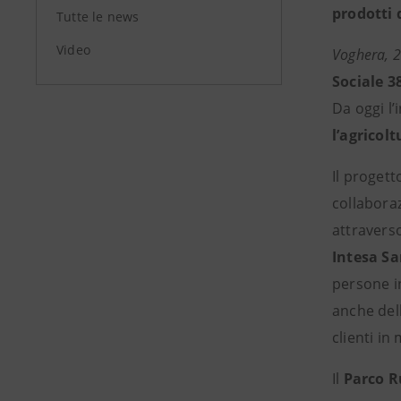
prodotti 
Tutte le news
Video
Voghera, 
Sociale 3
Da oggi l’
l’agricol
Il progett
collabora
attravers
Intesa S
persone in
anche del
clienti in
Il
Parco R