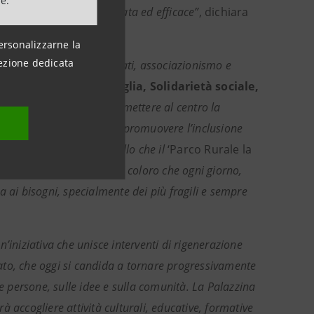
ne.
ambientali, in maniera mirata ed efficace”
, dichiara
ersonalizzarne la
ezione dedicata
ciale tra istituzioni, privati, associazionismo e
, Assessore alla Famiglia, Solidarietà sociale,
o dei cittadini significa mettere al centro la
lle persone con disabilità, promuovere l’inclusione
 attiva. Proprio tutto quello che il
‘Parco Rurale la
 missione. Grazie a tutti coloro che ogni giorno,
i bisogni, specialmente dei più fragili e sempre
’iniziativa che unisce interventi di rigenerazione
zzato, che oggi si candida a tornare progressivamente
le persone, sulle idee e sulla comunità. La Palazzina
 accogliere attività culturali, educative, formative