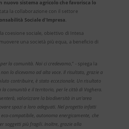
n nuovo sistema agricolo che favorisca lo
stata
la collaborazione con il settore
onsabilità Sociale d'Impresa
.
lla coesione sociale, obiettivo di Intesa
omuovere una società più equa, a beneficio di
i, per la comunità. Noi ci credevamo
,” - spiega la
non lo dicevamo ad alta voce. Il risultato, grazie a
uto contribuire, è stato eccezionale. Un risultato
a comunità e il territorio, per le città di Voghera.
uenterà, valorizzare la biodiversità in un’area
vare spazi a loro adeguati. Nel progetto infatti
te eco-compatibile, autonoma energicamente, che
r soggetti più fragili
.
Inoltre, grazie alla