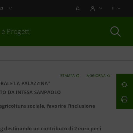
NOTIFICHE
IT
ZI
AREA UTENTE
 e Progetti
per chiudere
STAMPA
AGGIORNA
RALE LA PALAZZINA”
UTO DA INTESA SANPAOLO
gricoltura sociale, favorire l’inclusione
 destinando un contributo di 2 euro per i