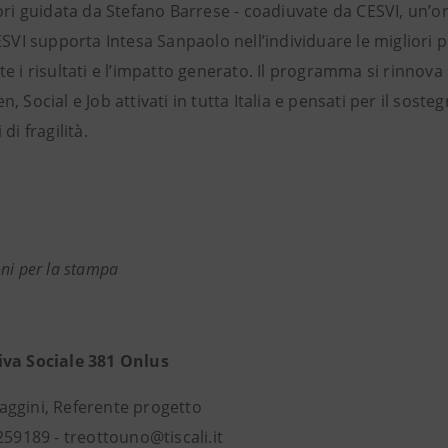
tori guidata da Stefano Barrese - coadiuvate da CESVI, un’
ESVI supporta Intesa Sanpaolo nell’individuare le migliori
e i risultati e l’impatto generato. Il programma si rinnova
, Social e Job attivati in tutta Italia e pensati per il soste
di fragilità.
ni per la stampa
va Sociale 381 Onlus
ggini, Referente progetto
259189 - treottouno@tiscali.it