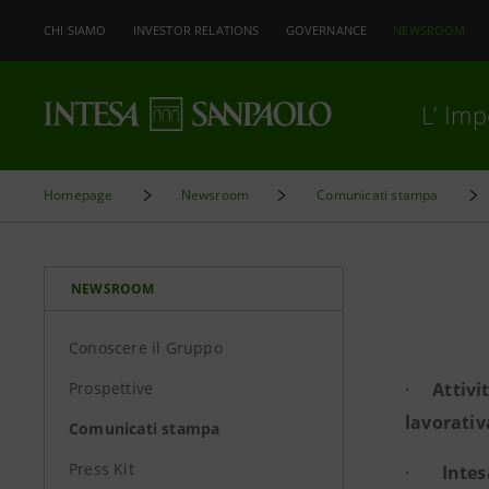
CHI SIAMO
INVESTOR RELATIONS
GOVERNANCE
NEWSROOM
L’ Im
Homepage
Newsroom
Comunicati stampa
NEWSROOM
Conoscere il Gruppo
Prospettive
·
Attivi
lavorativ
Comunicati stampa
Press Kit
·
Intes