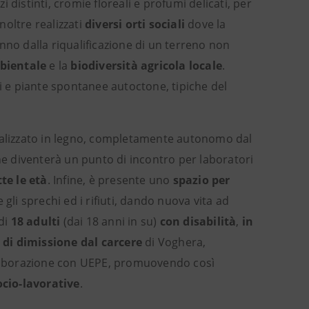
i distinti, cromie floreali e profumi delicati, per
inoltre realizzati
diversi orti sociali
dove la
nno dalla riqualificazione di un terreno non
bientale
e la
biodiversità agricola locale
.
li e piante spontanee autoctone, tipiche del
ealizzato in legno, completamente autonomo dal
e diventerà un punto di incontro per laboratori
te le età
. Infine, è presente uno
spazio per
 gli sprechi ed i rifiuti, dando nuova vita ad
 di
18 adulti
(dai 18 anni in su)
con disabilità
,
in
i di dimissione dal carcere
di Voghera,
laborazione con UEPE, promuovendo così
cio-lavorative
.