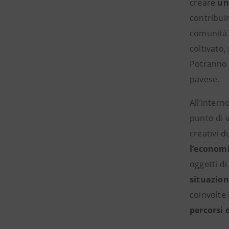
creare
un
contribuir
comunità d
coltivato,
Potranno e
pavese.
All’intern
punto di v
creativi d
l’economi
oggetti di
situazioni
coinvolte
percorsi 