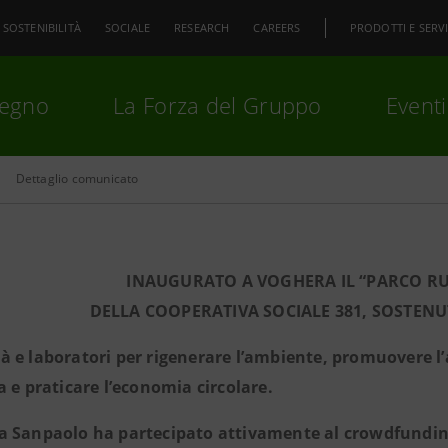
SOSTENIBILITÀ
SOCIALE
RESEARCH
CAREERS
PRODOTTI E SERVI
pegno
La Forza del Gruppo
Eventi
Dettaglio comunicato
premi
Invio
per cercare o
ESC
INAUGURATO A VOGHERA IL “PARCO RU
DELLA COOPERATIVA SOCIALE 381, SOSTEN
tà e laboratori per rigenerare l’ambiente, promuovere l’a
a e praticare l’economia circolare.
a Sanpaolo ha partecipato attivamente al crowdfunding