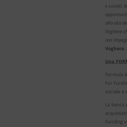
e sociali. 
opportunità
alla vita 
Voghera ch
con impegn
Voghera
.
Una FORM
Formula è 
For Fundin
sociale e 
La banca 
acquistati
Funding ve