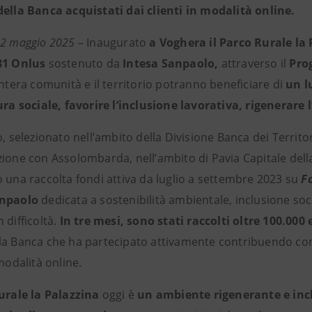
della Banca acquistati dai clienti in modalità online.
22 maggio 2025 –
Inaugurato
a Voghera il Parco Rurale la
81 Onlus
sostenuto da
Intesa Sanpaolo,
attraverso il
Pro
intera comunità e il territorio potranno beneficiare di
un l
tura sociale, favorire l’inclusione lavorativa, rigenerare
o, selezionato nell’ambito della Divisione Banca dei Territo
zione con Assolombarda, nell’ambito di Pavia Capitale dell
o una raccolta fondi attiva da luglio a settembre 2023 su
F
anpaolo
dedicata a sostenibilità ambientale, inclusione soc
 difficoltà.
In tre mesi, sono stati raccolti oltre 100.000
la Banca che ha partecipato attivamente
contribuendo con 
 modalità online.
urale la Palazzina
oggi è
un ambiente rigenerante e inc