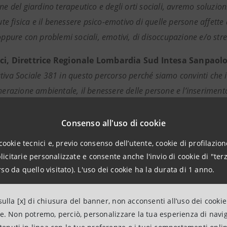
ne del giardino terapeutico e degli orti sociali, avremo soluzioni
lute fisica e il benessere psico-emotivo di quelle persone affett
oppure con problemi sociali, emotivi, di disoccupazione e/o stre
ci, Direttrice Regionale Lombardia Sud Intesa Sanpaol
tiva Sociale 381 in questo percorso perché siamo convinti che 
enerazione ambientale, il benessere delle persone e l’inseriment
omuove solidarietà e senso di comunità e dimostra come unend
In Lombardia, abbiamo sostenuto ad oggi circa 40 iniziative con 
Consenso all'uso di cookie
miglie, anziani per una crescita sociale inclusiva”.
cookie tecnici e, previo consenso dell’utente, cookie di profilazione
citarie personalizzate e consente anche l'invio di cookie di "terz
 il Programma Formula ci vede come partner strategico di Intesa
so da quello visitato). L'uso dei cookie ha la durata di 1 anno.
alia, con l’ambizione di perseguire cambiamenti sostenibili ed i
i temi di: emergenza e povertà; supporto sanitario e fragilità; 
ulla [x] di chiusura del banner, non acconsenti all’uso dei cookie
 e orientamento; rigenerazione urbana e ambientale; e conser
ne. Non potremo, perciò, personalizzare la tua esperienza di navi
i risultati significativi con oltre 170 progetti sostenuti. Formu