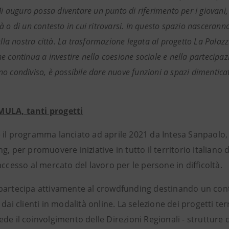
Mi auguro possa diventare un punto di riferimento per i giovani, 
 o di un contesto in cui ritrovarsi. In questo spazio nasceranno
della nostra città. La trasformazione legata al progetto La Pala
e continua a investire nella coesione sociale e nella partecipaz
o condiviso, è possibile dare nuove funzioni a spazi dimenticat
ULA, tanti progetti
il programma lanciato ad aprile 2021 da Intesa Sanpaolo, a
g, per promuovere iniziative in tutto il territorio italiano
accesso al mercato del lavoro per le persone in difficoltà.
partecipa attivamente al crowdfunding destinando un contr
 dai clienti in modalità online. La selezione dei progetti terr
de il coinvolgimento delle Direzioni Regionali - strutture 