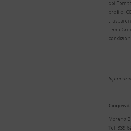
dei Terri
profilo. C
trasparent
tema Green
condizioni 
Informazio
Cooperati
Moreno Ba
Tel. 339 6