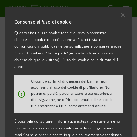
Consenso all'uso di cookie
Comunicati stampa
Questo sito utilizza cookie tecnici e, previo consenso
dell’utente, cookie di profilazione al fine di inviare
STAMPA
AGGIORNA
comunicazioni pubblicitarie personalizzate e consente anche
INTESA SANPAOLO: A LONATO DEL GARDA
l'invio di cookie di "terze parti" (impostati da un sito web
L’INCONTRO CON LE PRINCIPALI AZIENDE DEL
diverso da quello visitato). L'uso dei cookie ha la durata di 1
TERRITORIO PER LA TERZA TAPPA
DI OBIETTIVO
anno.
ITALIA 2025
Cliccando sulla [x] di chiusura del banner, non
acconsenti all’uso dei cookie di profilazione. Non
L’iniziativa della Divisione IMI Corporate &
!
potremo, perciò, personalizzare la tua esperienza
Investment Banking prosegue a Lonato del
di navigazione, né offrirti contenuti in linea con le
tue preferenze o i tuoi comportamenti online.
Garda, con la partecipazione di oltre 60
rappresentanti del mondo imprenditoriale
È possibile consultare l'informativa estesa, prestare o meno
italiano
il consenso ai cookie o personalizzarne la configurazione e
modificare le proprie scelte in qualsiasi momento accedendo