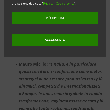
L’Italian Network della Divisione IMI CIB
alla sezione dedicata (
Privacy
-
Cookie policy
).
supporta complessivamente più di 2.300
Gruppi Corporate e Istituzionali con oltre
PIÙ OPZIONI
80 miliardi di euro di impieghi medi per
cassa. Nelle aree Lombardia e Nord-Est
segue circa 1.100 Gruppi e 5.800 aziende
ACCONSENTO
con oltre il 40% dei volumi totali a livello
nazionale
Mauro Micillo: “
L’Italia, e in particolare
questi territori
,
si confermano come motori
strategici di un tessuto produttivo tra i più
dinamici, competitivi e internazionalizzati
d’Europa. In uno scenario globale in rapida
trasformazione, vogliamo essere ancora più
vicini alle tante realtà imprenditoriali,