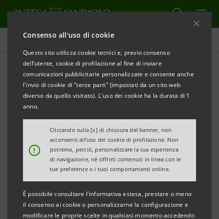
Consenso all'uso di cookie
Comunicati stampa
Questo sito utilizza cookie tecnici e, previo consenso
dell’utente, cookie di profilazione al fine di inviare
STAMPA
AGGIORNA
comunicazioni pubblicitarie personalizzate e consente anche
NUOVO ACCORDO TRA CONFINDUSTRIA E INTESA
l'invio di cookie di "terze parti" (impostati da un sito web
SANPAOLO:
diverso da quello visitato). L'uso dei cookie ha la durata di 1
anno.
50 MILIARDI DI EURO ALLE IMPRESE DELLA
LOMBARDIA
Cliccando sulla [x] di chiusura del banner, non
acconsenti all’uso dei cookie di profilazione. Non
!
potremo, perciò, personalizzare la tua esperienza
PER INVESTIMENTI, INNOVAZIONE E CREDITO
di navigazione, né offrirti contenuti in linea con le
tue preferenze o i tuoi comportamenti online.
È possibile consultare l'informativa estesa, prestare o meno
·
Oggi a Como l’incontro con gli imprenditori per
il consenso ai cookie o personalizzarne la configurazione e
presentare le misure dedicate allo sviluppo delle
modificare le proprie scelte in qualsiasi momento accedendo