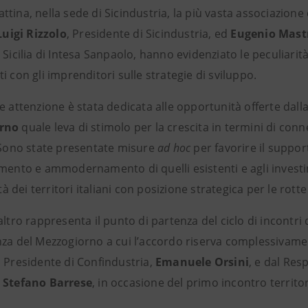
tina, nella sede di Sicindustria, la più vasta associazione 
Luigi Rizzolo
, Presidente di Sicindustria, ed
Eugenio Mast
 Sicilia di Intesa Sanpaolo, hanno evidenziato le peculiar
i con gli imprenditori sulle strategie di sviluppo.
e attenzione è stata dedicata alle opportunità offerte dall
orno
quale leva di stimolo per la crescita in termini di con
. Sono state presentate misure
ad hoc
per favorire il suppor
amento e ammodernamento di quelli esistenti e agli invest
vità dei territori italiani con posizione strategica per le rott
altro rappresenta il punto di partenza del ciclo di incontri
nza del Mezzogiorno a cui l’accordo riserva complessivam
l Presidente di Confindustria,
Emanuele Orsini
, e dal Res
,
Stefano Barrese
, in occasione del primo incontro territor