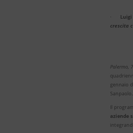
·
Luigi
crescita 
Palermo, 
quadrienn
gennaio d
Sanpaolo.
Il progra
aziende s
integrando