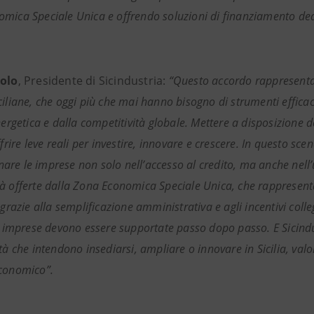
mica Speciale Unica e offrendo soluzioni di finanziamento dedic
zolo
, Presidente di Sicindustria:
“Questo accordo rappresenta u
iliane, che oggi più che mai hanno bisogno di strumenti efficaci
nergetica e dalla competitività globale. Mettere a disposizione d
ffrire leve reali per investire, innovare e crescere. In questo scen
re le imprese non solo nell’accesso al credito, ma anche nell’ut
à offerte dalla Zona Economica Speciale Unica, che rappresenta
 grazie alla semplificazione amministrativa e agli incentivi coll
le imprese devono essere supportate passo dopo passo. E Sicindus
tà che intendono insediarsi, ampliare o innovare in Sicilia, val
conomico”.