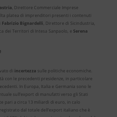
astria
, Direttore Commerciale Imprese
lta platea di imprenditori presenti i contenuti
i
Fabrizio Bignardelli
, Direttore di Sicindustria,
a dei Territori di Intesa Sanpaolo, e
Serena
e
evato di
incertezza
sulle politiche economiche.
à con le precedenti presidenze, in particolare
ecedenti. In Europa, Italia e Germania sono le
ale sull’export di manufatti verso gli Stati
e pari a circa 13 miliardi di euro, in calo
egistrato dal totale dell’export italiano che è