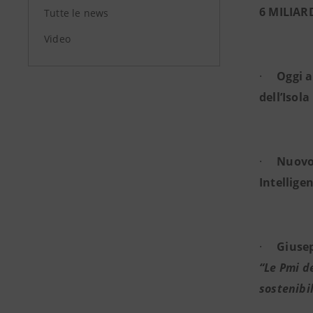
6 MILIAR
Tutte le news
Video
·
Oggi a
dell’Isola
·
Nuovo 
Intelligen
·
Giusep
“Le Pmi d
sostenibil