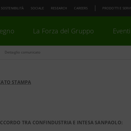
SOSTENIBILITÀ
SOCIALE
RESEARCH
CAREERS
PRODOTTI E SERVI
pegno
La Forza del Gruppo
Eventi
Dettaglio comunicato
premi
Invio
per cercare o
ESC
ATO STAMPA
CCORDO TRA CONFINDUSTRIA E INTESA SANPAOLO: