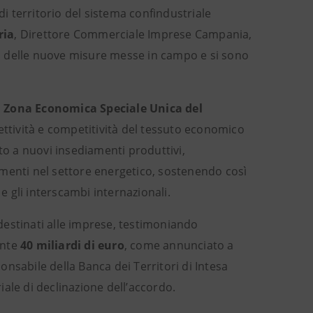
di territorio del sistema confindustriale
ria
, Direttore Commerciale Imprese Campania,
ità delle nuove misure messe in campo e si sono
a
Zona Economica Speciale Unica del
nettività e competitività del tessuto economico
to a nuovi insediamenti produttivi,
imenti nel settore energetico, sostenendo così
e e gli interscambi internazionali.
 destinati alle imprese, testimoniando
ente
40 miliardi di euro
, come annunciato a
ponsabile della Banca dei Territori di Intesa
iale di declinazione dell’accordo.