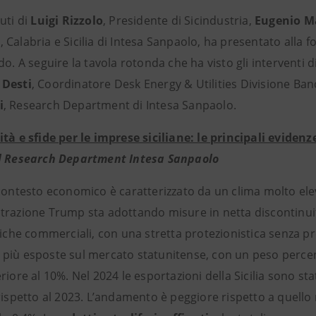
uti di
Luigi Rizzolo
, Presidente di Sicindustria,
Eugenio M
Calabria e Sicilia di Intesa Sanpaolo, ha presentato alla fo
do. A seguire la tavola rotonda che ha visto gli interventi d
 Desti
, Coordinatore Desk Energy & Utilities Divisione Banc
i
, Research Department di Intesa Sanpaolo.
tà e sfide per le imprese siciliane: le principali evidenz
l Research Department Intesa Sanpaolo
 contesto economico è caratterizzato da un clima molto el
trazione Trump sta adottando misure in netta discontinuit
tiche commerciali, con una stretta protezionistica senza pr
più esposte sul mercato statunitense, con un peso percentu
riore al 10%. Nel 2024 le esportazioni della Sicilia sono stat
rispetto al 2023. L’andamento è peggiore rispetto a quello r