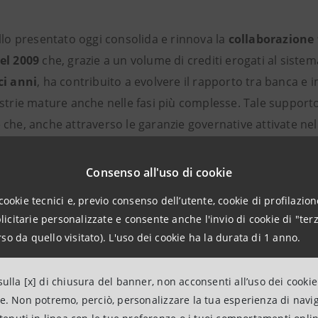
llo presentato oggi consolida e rinnova la
collaborazione 
el 2009
che, grazie a un volume di crediti erogati al sistem
ci anni
, ha contribuito a evolvere il rapporto tra banca 
strie mature anche nelle fasi più complesse. Tale supporto
che, anche attraverso le garanzie governative attivate nel
 credito decine di migliaia di imprese e prevalentemente 
Consenso all'uso di cookie
cookie tecnici e, previo consenso dell’utente, cookie di profilazione
citarie personalizzate e consente anche l'invio di cookie di "terz
riguardano:
so da quello visitato). L'uso dei cookie ha la durata di 1 anno.
ita delle imprese del Sud attraverso la valorizzazione del
ulla [x] di chiusura del banner, non acconsenti all’uso dei cookie
stimenti in nuovi modelli produttivi evoluti ad alto potenz
ne. Non potremo, perciò, personalizzare la tua esperienza di navi