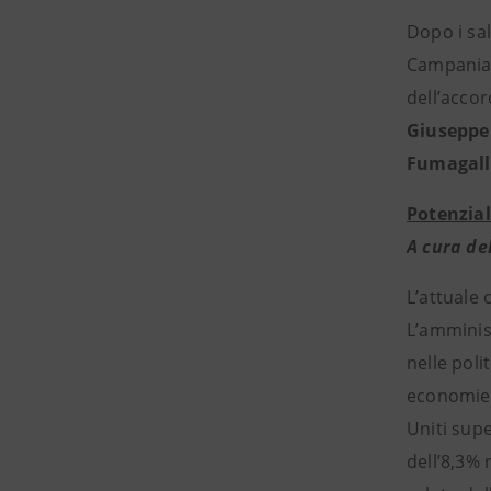
Dopo i sal
Campania, 
dell’accor
Giuseppe
Fumagall
Potenziali
A cura de
L’attuale
L’amminis
nelle poli
economie 
Uniti supe
dell’8,3% 