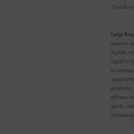
Zona Econo
Luigi Riz
imprese sic
digitale, e
significa o
accompagna
opportunit
produttivi,
efficace, 
quelle real
scenario e