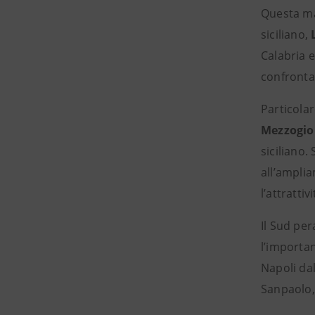
Questa mat
siciliano,
Calabria e
confrontat
Particolar
Mezzogi
siciliano
all’ampli
l’attratti
Il Sud per
l’importa
Napoli da
Sanpaolo