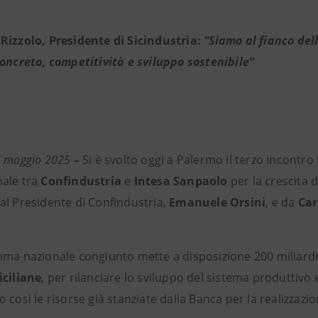
 Rizzolo, Presidente di Sicindustria:
“Siamo al fianco del
concreta, competitività e sviluppo sostenibile”
7 maggio 2025
–
Si è svolto oggi a Palermo il terzo incontr
ale tra
Confindustria
e
Intesa Sanpaolo
per la crescita d
al Presidente di Confindustria,
Emanuele Orsini
, e da
Car
mma nazionale congiunto mette a disposizione 200 miliardi 
iciliane
, per rilanciare lo sviluppo del sistema produttivo e
 così le risorse già stanziate dalla Banca per la realizzazio