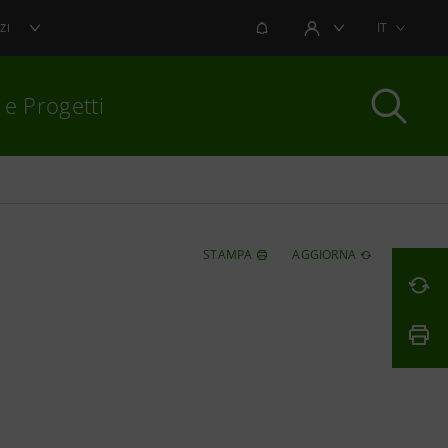
NOTIFICHE
IT
ZI
AREA UTENTE
 e Progetti
per chiudere
STAMPA
AGGIORNA