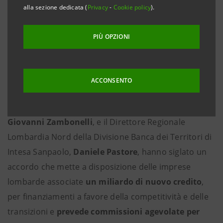
DELLE IMPRESE COMMERCIALI LOMBARDE
alla sezione dedicata (
Privacy
-
Cookie policy
).
PIÙ OPZIONI
CONDIZIONI AGEVOLATE SU MICROPAGAMENTI POS
ACCONSENTO
Bergamo, 27 giugno 2025
–
Il Presidente di
Confcommercio-Imprese per l’Italia Bergamo,
Giovanni Zambonelli
, e il Direttore Regionale
Lombardia Nord della Divisione Banca dei Territori di
Intesa Sanpaolo,
Daniele Pastore
, hanno siglato un
accordo che mette a disposizione delle imprese
lombarde associate
un miliardo di nuovo credito
,
per finanziamenti a favore della competitività e delle
transizioni e
prevede commissioni agevolate per