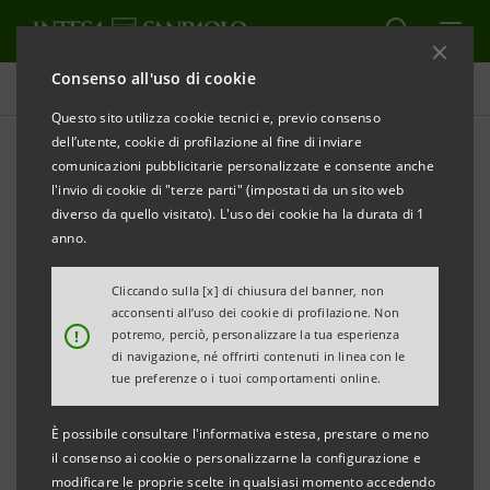
Consenso all'uso di cookie
Comunicati stampa
Questo sito utilizza cookie tecnici e, previo consenso
dell’utente, cookie di profilazione al fine di inviare
STAMPA
AGGIORNA
comunicazioni pubblicitarie personalizzate e consente anche
COMUNICATO STAMPA
l'invio di cookie di "terze parti" (impostati da un sito web
diverso da quello visitato). L'uso dei cookie ha la durata di 1
anno.
Cliccando sulla [x] di chiusura del banner, non
acconsenti all’uso dei cookie di profilazione. Non
CONFCOMMERCIO BERGAMO E INTESA
!
potremo, perciò, personalizzare la tua esperienza
SANPAOLO
di navigazione, né offrirti contenuti in linea con le
tue preferenze o i tuoi comportamenti online.
È possibile consultare l'informativa estesa, prestare o meno
UN MILIARDO DI CREDITO PER LA COMPETITIVITA’
il consenso ai cookie o personalizzarne la configurazione e
modificare le proprie scelte in qualsiasi momento accedendo