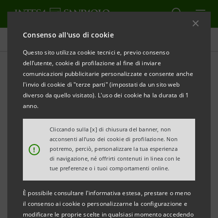
Consenso all'uso di cookie
Comunicati stampa
Questo sito utilizza cookie tecnici e, previo consenso
dell’utente, cookie di profilazione al fine di inviare
STAMPA
AGGIORNA
comunicazioni pubblicitarie personalizzate e consente anche
IMPORTANTE CONTRIBUTO DI INTESA SANPAOLO
l'invio di cookie di "terze parti" (impostati da un sito web
ALLA REALIZZAZIONE DELLA CASA DI AISHA
diverso da quello visitato). L'uso dei cookie ha la durata di 1
DELLA FONDAZIONE LUIGI DONATO PER
anno.
MONASTERIO
Cliccando sulla [x] di chiusura del banner, non
acconsenti all’uso dei cookie di profilazione. Non
●
Il progetto ha contribuito a realizzare i lavori
!
potremo, perciò, personalizzare la tua esperienza
per una nuova foresteria nel comprensorio
di navigazione, né offrirti contenuti in linea con le
tue preferenze o i tuoi comportamenti online.
dell’Ospedale del Cuore di Massa per accogliere
gratuitamente i familiari dei piccoli pazienti
È possibile consultare l'informativa estesa, prestare o meno
cardiopatici e delle gestanti ricoverate in attesa di
il consenso ai cookie o personalizzarne la configurazione e
modificare le proprie scelte in qualsiasi momento accedendo
partorire.