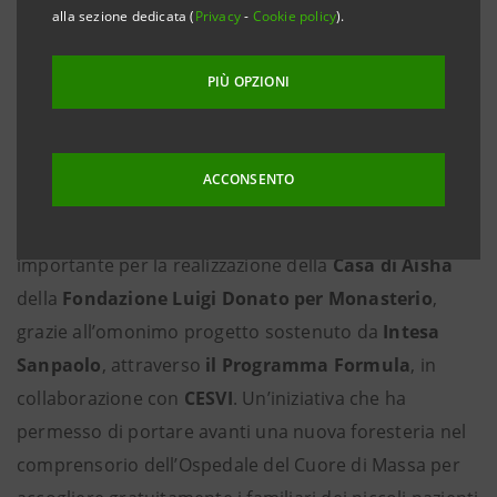
alla sezione dedicata (
Privacy
-
Cookie policy
).
●
L’iniziativa è stata resa possibile grazie al
sostegno di Intesa Sanpaolo, in collaborazione con
PIÙ OPZIONI
CESVI, attraverso un programma di raccolta fondi
che ha coinvolto cittadini, imprese e lo stesso
Istituto bancario.
ACCONSENTO
Massa, 26 giugno 2025
– Si conclude una fase
importante per la realizzazione della
Casa di Aisha
della
Fondazione Luigi Donato per Monasterio
,
grazie all’omonimo progetto sostenuto da
Intesa
Sanpaolo
, attraverso
il Programma Formula
, in
collaborazione con
CESVI
. Un’iniziativa che ha
permesso di portare avanti una nuova foresteria nel
comprensorio dell’Ospedale del Cuore di Massa per