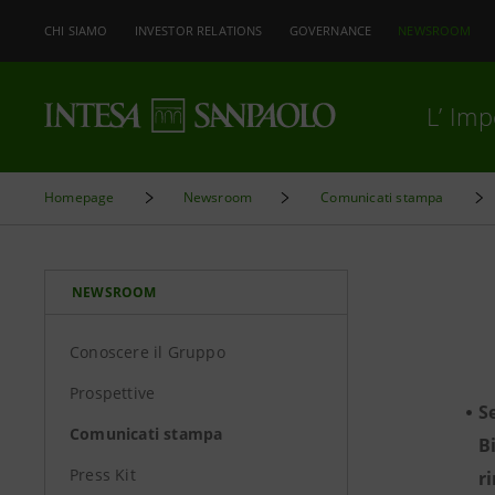
CHI SIAMO
INVESTOR RELATIONS
GOVERNANCE
NEWSROOM
L’ Im
Homepage
Newsroom
Comunicati stampa
NEWSROOM
Conoscere il Gruppo
Prospettive
S
Comunicati stampa
B
Press Kit
r