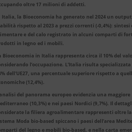
ccupando oltre 17 milioni di addetti.
n Italia, la Bioeconomia ha generato nel 2024 un output p
tabilità rispetto al 2023 a prezzi correnti (-0,4%): sinte
limentare e del calo registrato in alcuni comparti di for
rodotti in legno ed i mobili.
a Bioeconomia in Italia rappresenta circa il 10% del val
onsiderando l’occupazione. L’Italia risulta specializzat
4% dell’UE27, una percentuale superiore rispetto a quella 
conomiche (12,4%).
’analisi del panorama europeo evidenzia una maggiore r
editerraneo (10,3%) e nei paesi Nordici (9,7%). Il dettagl
onsiderate la filiera agroalimentare rappresenti oltre l
istema Moda bio-based spiccano i paesi dell’area Mediter
omparti del legno e mobili bio-based, e nella carta emer