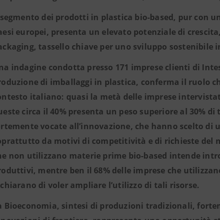
l segmento dei prodotti in plastica bio-based, pur con u
aesi europei, presenta un elevato potenziale di crescita,
ackaging, tassello chiave per uno sviluppo sostenibile in
na indagine condotta presso 171 imprese clienti di Inte
roduzione di imballaggi in plastica, conferma il ruolo c
ontesto italiano: quasi la metà delle imprese intervistate
ueste circa il 40% presenta un peso superiore al 30% di t
ortemente vocate all’innovazione, che hanno scelto di u
oprattutto da motivi di competitività e di richieste del 
he non utilizzano materie prime bio-based intende intro
roduttivi, mentre ben il 68% delle imprese che utilizza
ichiarano di voler ampliare l’utilizzo di tali risorse.
a Bioeconomia, sintesi di produzioni tradizionali, fortem