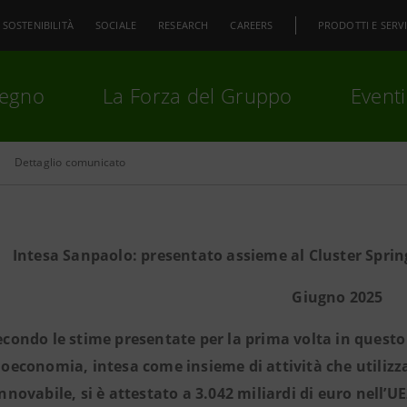
SOSTENIBILITÀ
SOCIALE
RESEARCH
CAREERS
PRODOTTI E SERVI
pegno
La Forza del Gruppo
Eventi
Dettaglio comunicato
premi
Invio
per cercare o
ESC
Intesa Sanpaolo: presentato assieme al Cluster Sprin
Giugno 2025
econdo le stime presentate per la prima volta in questo 
ioeconomia, intesa come insieme di attività che utilizz
innovabile, si è attestato a 3.042 miliardi di euro nell’UE