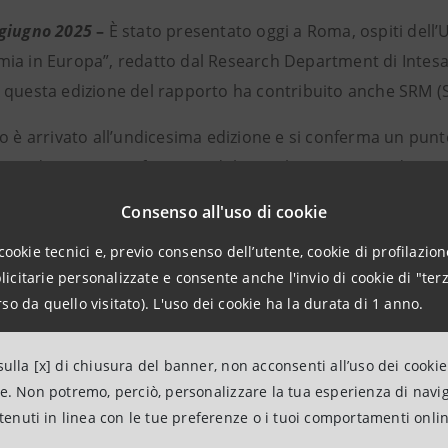
giugno 2025
–
È stato presentato oggi a Roma, ospiti dell’U
ia in Europa”, redatto dal Research Department di Intesa 
 questa edizione del rapporto ha contribuito anche SRM (S
o è arrivato all’undicesima edizione e si conferma un punto 
rnendo una quantificazione del complesso insieme di settor
rinnovabile e spunti di riflessione sugli sviluppi di uno dei 
Consenso all'uso di cookie
elli di produzione e consumo più sostenibili.
cookie tecnici e, previo consenso dell’utente, cookie di profilazione
rtura, a cura di Mario Bonaccorso, Direttore del Cluster SPR
citarie personalizzate e consente anche l'invio di cookie di "terz
 Prorettore per la Ricerca Università LUISS Guido Carli e d
so da quello visitato). L'uso dei cookie ha la durata di 1 anno.
ntesa Sanpaolo, Laura Campanini, Serena Fumagalli e Stefa
 hanno presentato i principali contenuti del Rapporto. È s
ulla [x] di chiusura del banner, non acconsenti all’uso dei cookie
zione di Claudio De Vincenti, Presidente Onorario Fondazio
ne. Non potremo, perciò, personalizzare la tua esperienza di navi
ntenuti in linea con le tue preferenze o i tuoi comportamenti onli
Graded SpA e Presidente ALuiss, Giulia Gregori, Responsa