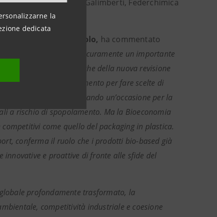
ia economica e Luigi Galimberti, Federchimica
ersonalizzarne la
ezione dedicata
earch di Intesa Sanpaolo,
ha commentato
l’undicesimo Rapporto, è sicuramente un importante
pa. In considerazione anche della nuova revisione
costituisce un utile strumento per fare scelte di
nomia italiana, rappresentando un’occasione per la
ginali a rischio di spopolamento. Ma la Bioeconomia
competitivi come quello del packaging in plastica.
port, conferma il ruolo che i prodotti bio-based già
innovative e proattive di fronte alle sfide del
o globale profondamente trasformato, la
mbientale, competitività industriale e coesione