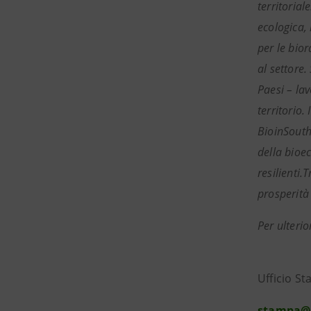
territorial
ecologica,
per le bio
al settore
Paesi – la
territorio.
BioinSouth
della bioec
resilienti
prosperità
Per ulterio
Ufficio S
stampa@