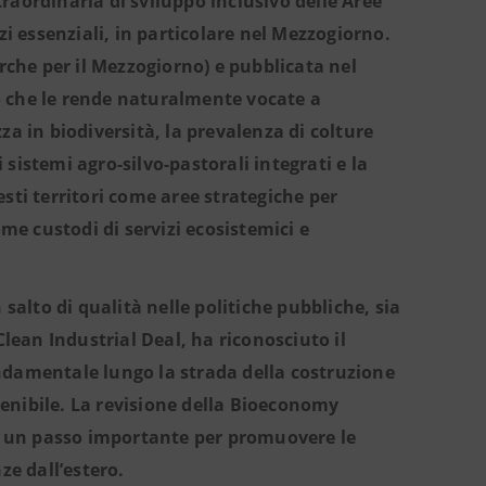
raordinaria di sviluppo inclusivo delle Aree
zi essenziali, in particolare nel Mezzogiorno.
erche per il Mezzogiorno) e pubblicata nel
o che le rende naturalmente vocate a
za in biodiversità, la prevalenza di colture
i sistemi agro-silvo-pastorali integrati e la
sti territori come aree strategiche per
ome custodi di servizi ecosistemici e
lto di qualità nelle politiche pubbliche, sia
Clean Industrial Deal, ha riconosciuto il
ndamentale lungo la strada della costruzione
enibile. La revisione della Bioeconomy
re un passo importante per promuovere le
ze dall’estero.