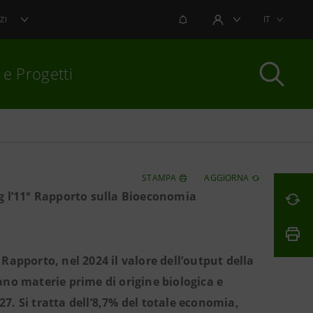
NOTIFICHE
IT
ZI
AREA UTENTE
 e Progetti
per chiudere
STAMPA
AGGIORNA
g l’11° Rapporto sulla Bioeconomia
Rapporto, nel 2024 il valore dell’output della
ano materie prime di origine biologica e
27. Si tratta dell’8,7% del totale
economia,