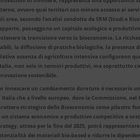
nnovazioni di frontiera, rappresenta una opportunità st
nterne, ovvero quei territori con minore accesso ai servi
ali aree, secondo l’analisi condotta da SRM (Studi e Ric
apporto, posseggono un capitale ecologico e produttiv
ostenere la transizione verso la bioeconomia. La ricchez
tabili, la diffusione di pratiche biologiche, la presenza d
elativa assenza di agricoltura intensiva configurano que
’Italia, non solo in termini produttivi, ma soprattutto c
nnovazione sostenibile.
er innescare un cambiamento duraturo è necessario un sa
n Italia che a livello europeo, dove la Commissione, nel 
arattere strategico della Bioeconomia come pilastro fo
i un sistema economico e produttivo competitivo e sost
trategy, attesa per la fine del 2025, potrà rappresenta
otenzialità dei materiali bio-based e ridurre le dipenden