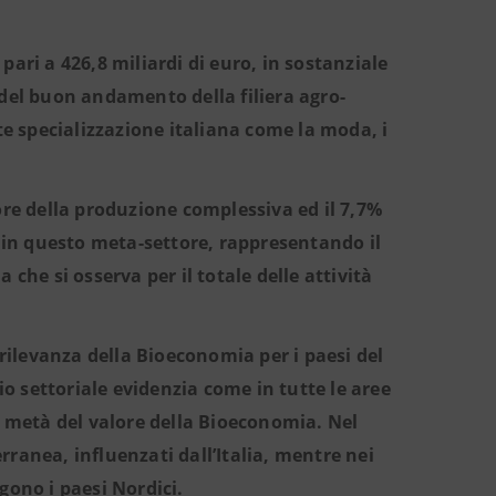
ari a 426,8 miliardi di euro, in sostanziale
si del buon andamento della filiera agro-
te specializzazione italiana come la moda, i
ore della produzione complessiva ed il 7,7%
a in questo meta-settore, rappresentando il
che si osserva per il totale delle attività
ilevanza della Bioeconomia per i paesi del
io settoriale evidenzia come in tutte le aree
a metà del valore della Bioeconomia. Nel
ranea, influenzati dall’Italia, mentre nei
gono i paesi Nordici.