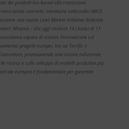
uto dei prodotti bio-based alla transizione
orrono azioni concrete: introdurre sottocodici NACE
romuovere una nuova Lead Market Initiative dedicata
ters’ Alliance – che oggi riunisce 14 cluster di 11
 ecosistema capace di scalare l’innovazione sul
umerosi progetti europei, tra cui Terrific e
s Consortium, promuovendo una visione industriale
lle risorse e sullo sviluppo di modelli produttivi più
dustriale europea è fondamentale per garantire