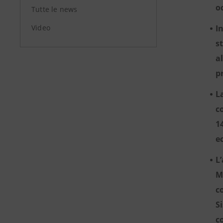
o
Tutte le news
Video
I
s
a
p
L
c
1
e
L
M
c
S
c