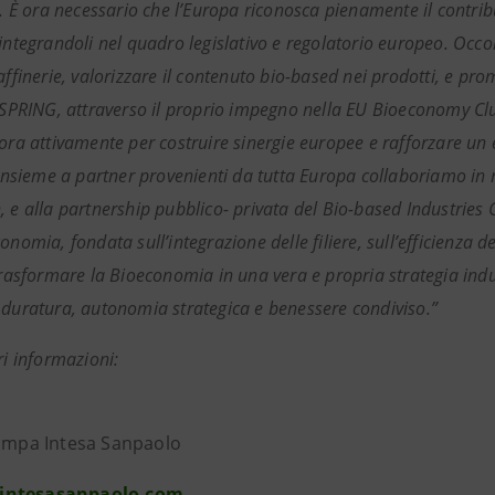
e. È ora necessario che l’Europa riconosca pienamente il contrib
 integrandoli nel quadro legislativo e regolatorio europeo. Occ
raffinerie, valorizzare il contenuto bio-based nei prodotti, e p
. SPRING, attraverso il proprio impegno nella EU Bioeconomy Clus
vora attivamente per costruire sinergie europee e rafforzare un
 Insieme a partner provenienti da tutta Europa collaboriamo in n
, e alla partnership pubblico- privata del Bio-based Industrie
onomia, fondata sull’integrazione delle filiere, sull’efficienza de
.Trasformare la Bioeconomia in una vera e propria strategia in
 duratura, autonomia strategica e benessere condiviso.”
ri informazioni:
tampa Intesa Sanpaolo
intesasanpaolo.com