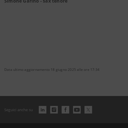
Simone Garino - sax tenore
Data ultimo aggiornamento 18 giugno 2025 alle ore 17:34
Seguici anche su