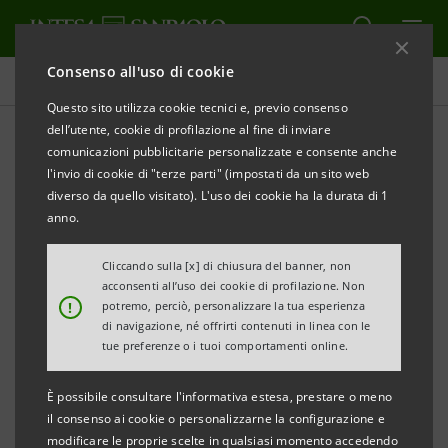
Consenso all'uso di cookie
Comunicati stampa
Questo sito utilizza cookie tecnici e, previo consenso
dell’utente, cookie di profilazione al fine di inviare
STAMPA
AGGIORNA
comunicazioni pubblicitarie personalizzate e consente anche
COMUNICATO STAMPA
l'invio di cookie di "terze parti" (impostati da un sito web
diverso da quello visitato). L'uso dei cookie ha la durata di 1
INTESA SANPAOLO
CELEBRA IL DECENNALE DEL
anno.
GRATTACIELO CON TRE GIORNI DI EVENTI APERTI
ALLA CITTÀ
Cliccando sulla [x] di chiusura del banner, non
acconsenti all’uso dei cookie di profilazione. Non
!
potremo, perciò, personalizzare la tua esperienza
Dal 20 al 22 giugno un palinsesto di appuntamenti
di navigazione, né offrirti contenuti in linea con le
di musica, teatro, arte, cinema e visite guidate
tue preferenze o i tuoi comportamenti online.
Torino, grattacielo Intesa Sanpaolo, corso
È possibile consultare l'informativa estesa, prestare o meno
Inghilterra 3
il consenso ai cookie o personalizzarne la configurazione e
modificare le proprie scelte in qualsiasi momento accedendo