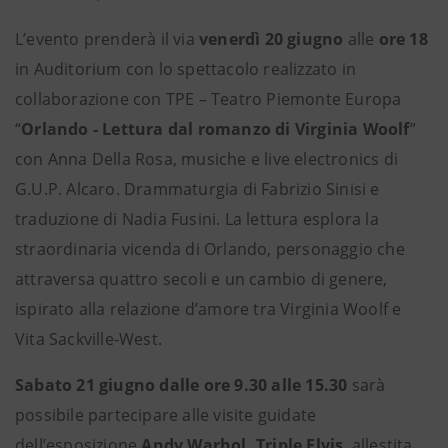
L’evento prenderà il via
venerdì 20 giugno
alle
ore 18
in Auditorium con lo spettacolo realizzato in
collaborazione con TPE – Teatro Piemonte Europa
“
Orlando - Lettura dal romanzo di Virginia Woolf
”
con Anna Della Rosa, musiche e live electronics di
G.U.P. Alcaro. Drammaturgia di Fabrizio Sinisi e
traduzione di Nadia Fusini. La lettura esplora la
straordinaria vicenda di Orlando, personaggio che
attraversa quattro secoli e un cambio di genere,
ispirato alla relazione d’amore tra Virginia Woolf e
Vita Sackville-West.
Sabato 21 giugno dalle ore 9.30 alle 15.30
sarà
possibile partecipare alle visite guidate
dell’esposizione
Andy Warhol, Triple Elvis
, allestita