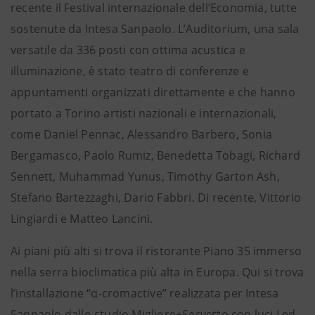
recente il Festival internazionale dell’Economia, tutte
sostenute da Intesa Sanpaolo. L’Auditorium, una sala
versatile da 336 posti con ottima acustica e
illuminazione, è stato teatro di conferenze e
appuntamenti organizzati direttamente e che hanno
portato a Torino artisti nazionali e internazionali,
come Daniel Pennac, Alessandro Barbero, Sonia
Bergamasco, Paolo Rumiz, Benedetta Tobagi, Richard
Sennett, Muhammad Yunus, Timothy Garton Ash,
Stefano Bartezzaghi, Dario Fabbri. Di recente, Vittorio
Lingiardi e Matteo Lancini.
Ai piani più alti si trova il ristorante Piano 35 immerso
nella serra bioclimatica più alta in Europa. Qui si trova
l’installazione “α-cromactive” realizzata per Intesa
Sanpaolo dallo studio Migliore+Servetto con luci Led