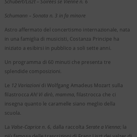
Schubert/Liszt – Soirées se Vienne n. 6
Schumann – Sonata n. 3 in fa minore
Astro affermato del concertismo internazionale, nata
in una famiglia di musicisti, Costanza Principe ha
iniziato a esibirsi in pubblico a soli sette anni.
Un programma di 60 minuti che presenta tre
splendide composizioni.
Le
12 Variazioni
di Wolfgang Amadeus Mozart sulla
filastrocca
Ah! Vi dirò, mamma
, filastrocca che ci
insegna quanto le caramelle siano meglio della
scuola.
La
Valse-Caprice n. 6
, dalla raccolta
Serate a Vienna
; la
più famosa delle trascrizioni di Franz Liszt dei valzer di