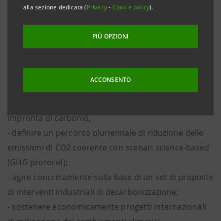
dedicato alle imprese e al miglioramento del loro
alla sezione dedicata (
Privacy
-
Cookie policy
).
profilo di sostenibilità e competitività sui mercati.
PIÙ OPZIONI
Intesa Sanpaolo prosegue il proprio percorso a
supporto della transizione sostenibile delle imprese
e, con questa offerta, fornisce ai propri clienti la
ACCONSENTO
possibilità di:
- misurare tramite uno specifico strumento la propria
impronta di carbonio;
- definire un percorso pluriennale di riduzione delle
emissioni di CO2 coerente con scenari science-based
(GHG protocol);
- agire concretamente sulla base di un set di proposte
di interventi industriali di decarbonizzazione;
- sostenere economicamente progetti internazionali