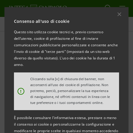
Consenso all'uso di cookie
Comunicati stampa
Questo sito utilizza cookie tecnici e, previo consenso
dell’utente, cookie di profilazione al fine di inviare
STAMPA
AGGIORNA
comunicazioni pubblicitarie personalizzate e consente anche
INTESA SANPAOLO INTRODUCE UNA SOLUZIONE
l'invio di cookie di "terze parti" (impostati da un sito web
INNOVATIVA PER SUPPORTARE LE PMI NEL
diverso da quello visitato). L'uso dei cookie ha la durata di 1
MISURARE E RIDURRE LE EMISSIONI
anno.
CO2 Mitigation Solutions è la nuova soluzione di
Cliccando sulla [x] di chiusura del banner, non
acconsenti all’uso dei cookie di profilazione. Non
Intesa Sanpaolo
!
potremo, perciò, personalizzare la tua esperienza
di navigazione, né offrirti contenuti in linea con le
Milano/Torino, 11 giugno 2025
– La sostenibilità delle
tue preferenze o i tuoi comportamenti online.
imprese italiane rappresenta un vantaggio
È possibile consultare l'informativa estesa, prestare o meno
competitivo e fattore distintivo con “CO₂ Mitigation
il consenso ai cookie o personalizzarne la configurazione e
Solutions”, il nuovo programma di Intesa Sanpaolo
modificare le proprie scelte in qualsiasi momento accedendo