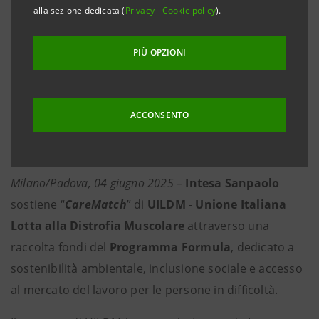
piattaforma digitale per connettere le persone con
alla sezione dedicata (
Privacy
-
Cookie policy
).
disabilità ad assistenti personali creando così una
rete per migliorare la qualità della vita
PIÙ OPZIONI
·
Anche Intesa Sanpaolo partecipa attivamente
a raggiungere il traguardo destinando un
ACCONSENTO
contributo di 2 euro per i prodotti della Banca
acquistati dai clienti in modalità online.
Milano/Padova, 04 giugno 2025 –
Intesa Sanpaolo
sostiene
“
CareMatch
” di
UILDM - Unione Italiana
Lotta alla Distrofia Muscolare
attraverso una
raccolta fondi del
Programma Formula
, dedicato a
sostenibilità ambientale, inclusione sociale e accesso
al mercato del lavoro per le persone in difficoltà.