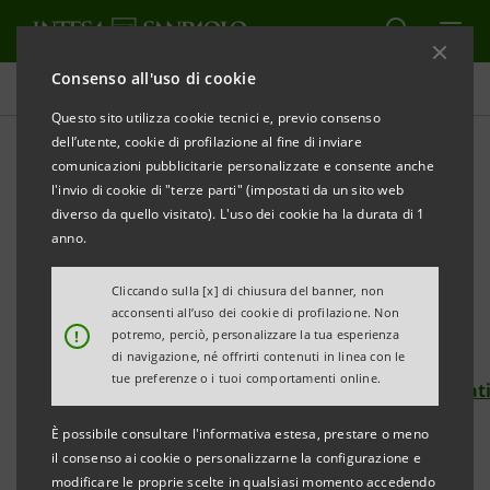
Consenso all'uso di cookie
Comunicati stampa
Questo sito utilizza cookie tecnici e, previo consenso
dell’utente, cookie di profilazione al fine di inviare
STAMPA
AGGIORNA
comunicazioni pubblicitarie personalizzate e consente anche
INTESA SANPAOLO SOSTIENE LA RACCOLTA FONDI
l'invio di cookie di "terze parti" (impostati da un sito web
“CAREMATCH” DELL’UNIONE ITALIANA LOTTA ALLA
diverso da quello visitato). L'uso dei cookie ha la durata di 1
DISTROFIA MUSCOLARE
anno.
Obiettivo: 100mila euro entro fine agosto
Cliccando sulla [x] di chiusura del banner, non
acconsenti all’uso dei cookie di profilazione. Non
!
potremo, perciò, personalizzare la tua esperienza
Si può donare sul sito web di
For Funding–Formula
di navigazione, né offrirti contenuti in linea con le
tue preferenze o i tuoi comportamenti online.
https://www.forfunding.intesasanpaolo.com/Donat
ISP/nav/progetto/carematch
È possibile consultare l'informativa estesa, prestare o meno
il consenso ai cookie o personalizzarne la configurazione e
·
Il progetto vuole realizzare e promuovere una
modificare le proprie scelte in qualsiasi momento accedendo