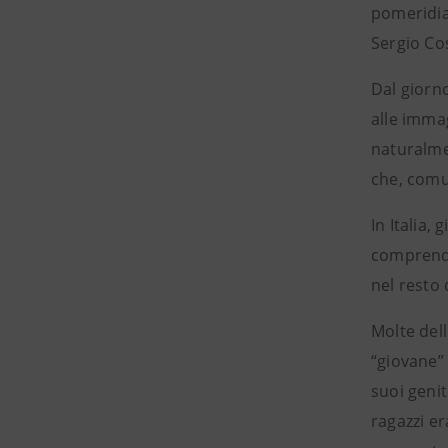
pomeridian
Sergio Cos
Dal giorno
alle immag
naturalme
che, com
In Italia,
comprende
nel resto
Molte dell
“giovane” 
suoi geni
ragazzi e