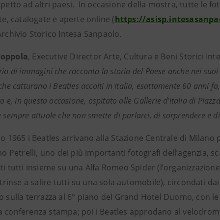
spetto ad altri paesi. In occasione della mostra, tutte le fo
ate, catalogate e aperte online (
https://asisp.intesasanpa
Archivio Storico Intesa Sanpaolo.
Coppola
, Executive Director Arte, Cultura e Beni Storici In
rio di immagini che racconta la storia del Paese anche nei suoi
che catturano i Beatles accolti in Italia, esattamente 60 anni fa
to e, in questa occasione, ospitato alle Gallerie d’Italia di Piazz
 sempre attuale che non smette di parlarci, di sorprendere e di 
no 1965 i Beatles arrivano alla Stazione Centrale di Milano 
ino Petrelli, uno dei più importanti fotografi dell’agenzia, s
tti tutti insieme su una Alfa Romeo Spider (l’organizzazio
ostrinse a salire tutti su una sola automobile), circondati dai
o sulla terrazza al 6° piano del Grand Hotel Duomo, con le gu
a conferenza stampa; poi i Beatles approdano al velodromo 