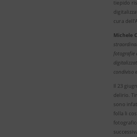
tiepido ri
digitalizz
cura dell’
Michele 
straordina
fotografie 
digitalizza
condiviso e
Il 23 giug
delirio. T
sono infa
folla li c
fotografic
successiv