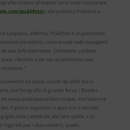
tografie relative all’evento sono state restaurate,
olo.com/publifoto/
) alla pubblica fruizione a
tesa Sanpaolo, afferma:
“Publifoto è un giacimento
 momenti più euforici, come accade nelle travolgenti
, da una folla elettrizzata. Conservato, studiato,
a Scala, l’Archivio è per noi un patrimonio vivo,
incuriosire.”
provenienti da Lione, accolti da 2000 fan in
catta una fotografia di grande forza: i Beatles
ne ne aveva predisposte ben cinque, ma l’enorme
 fan. Il giorno seguente si apre con il servizio
glie della cattedrale alle loro spalle, e la
Vigorelli per i due concerti, quello