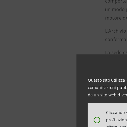
comportam
(in modo 
motore de
L’Archivio
conferma 
La sede es
d’Italia d
Sanpaolo e
Questo sito utilizza 
comunicazioni pubbli
da un sito web diver
INFORMAZ
ORARI:
ma
Cliccando s
22.30; lun
profilazio
!