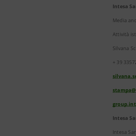
Intesa S
Media and
Attività is
Silvana S
+ 39 3357
silvana.
stampa@
group.in
Intesa S
Intesa San