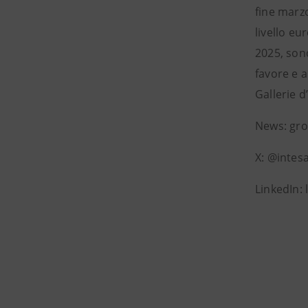
fine marzo
livello eu
2025, sono
favore e a
Gallerie d
News: gr
X: @intes
LinkedIn: