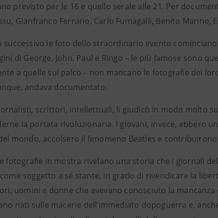
o previsto per le 16 e quello serale alle 21. Per documenta
su, Gianfranco Ferrario, Carlo Fumagalli, Benito Marino, E
 successivo le foto dello straordinario evento cominciano 
ini di George, John, Paul e Ringo – le più famose sono quell
nte a quelle sul palco – non mancano le fotografie dei lo
unque, andava documentato.
 giornalisti, scrittori, intellettuali, li giudicò in modo molto
rne la portata rivoluzionaria. I giovani, invece, ebbero un
 del mondo, accolsero il fenomeno Beatles e contribuirono 
e fotografie in mostra rivelano una storia che i giornali d
come soggetto a sé stante, in grado di rivendicare la liber
tori, uomini e donne che avevano conosciuto la mancanza de
rano nati sulle macerie dell’immediato dopoguerra e, anche 