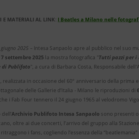
 E MATERIALI AL LINK
:
I Beatles a Milano nelle fotograf
4 giugno 2025
– Intesa Sanpaolo apre al pubblico nel suo mus
 7 settembre 2025
la mostra fotografica "
Tutti pazzi per i
 di Publifoto
", a cura di Barbara Costa, Responsabile dell’
 realizzata in occasione del 60° anniversario della prima e
ttagonale delle Gallerie d’Italia - Milano le riproduzioni di
he i Fab Four tennero il 24 giugno 1965 al velodromo Vigor
 dell’
Archivio Publifoto Intesa Sanpaolo
sono presenti ol
no, oltre ai due concerti, l’arrivo del gruppo alla Stazion
 ritraggono i fans, cogliendo l’essenza della “beatlemania”