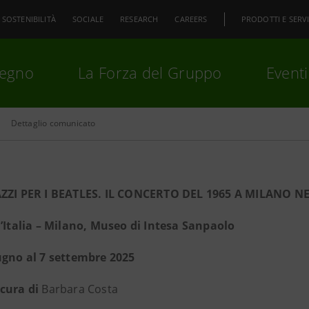
SOSTENIBILITÀ
SOCIALE
RESEARCH
CAREERS
PRODOTTI E SERVI
pegno
La Forza del Gruppo
Eventi
Dettaglio comunicato
premi
Invio
per cercare o
ESC
AZZI PER I BEATLES. IL CONCERTO DEL 1965 A MILANO 
d’Italia – Milano, Museo di Intesa Sanpaolo
ugno al 7 settembre 2025
cura di
Barbara Costa