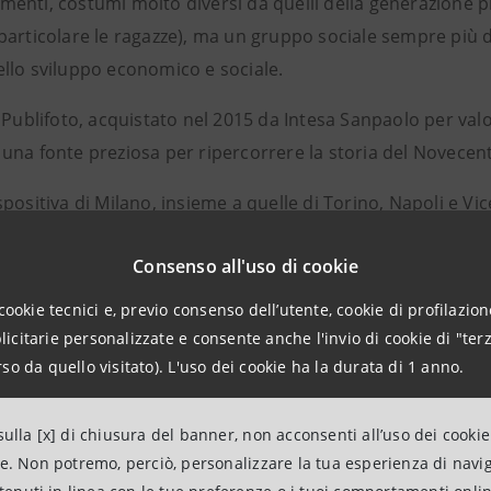
enti, costumi molto diversi da quelli della generazione p
particolare le ragazze), ma un gruppo sociale sempre più d
llo sviluppo economico e sociale.
 Publifoto, acquistato nel 2015 da Intesa Sanpaolo per valo
una fonte preziosa per ripercorrere la storia del Novecent
positiva di Milano, insieme a quelle di Torino, Napoli e Vi
i Intesa Sanpaolo, guidato da Michele Coppola, Executive Di
Consenso all'uso di cookie
 Direttore Generale Gallerie d’Italia.
cookie tecnici e, previo consenso dell’utente, cookie di profilazione
citarie personalizzate e consente anche l'invio di cookie di "terz
so da quello visitato). L'uso dei cookie ha la durata di 1 anno.
IONI UTILI
rtedì, mercoledì, venerdì, sabato e domenica: aperto dalle 
ulla [x] di chiusura del banner, non acconsenti all’uso dei cookie
edì: chiuso; ultimo ingresso un’ora prima della chiusura.
ne. Non potremo, perciò, personalizzare la tua esperienza di navi