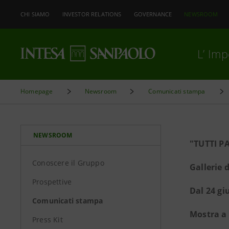
CHI SIAMO
INVESTOR RELATIONS
GOVERNANCE
NEWSROOM
L’ Im
Homepage
Newsroom
Comunicati stampa
NEWSROOM
"TUTTI P
Conoscere il Gruppo
Gallerie 
Prospettive
Dal 24 gi
Comunicati stampa
Mostra a 
Press Kit