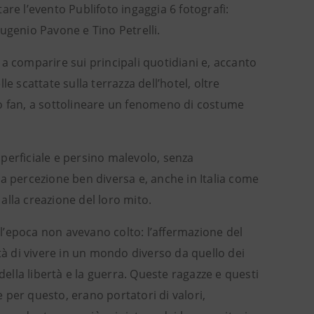
re l’evento Publifoto ingaggia 6 fotografi:
ugenio Pavone e Tino Petrelli.
a comparire sui principali quotidiani e, accanto
e scattate sulla terrazza dell’hotel, oltre
ro fan, a sottolineare un fenomeno di costume
 superficiale e persino malevolo, senza
a percezione ben diversa e, anche in Italia come
alla creazione del loro mito.
ell’epoca non avevano colto: l’affermazione del
tà di vivere in un mondo diverso da quello dei
lla libertà e la guerra. Queste ragazze e questi
per questo, erano portatori di valori,