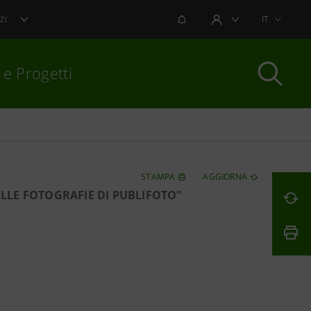
NOTIFICHE
IT
ZI
AREA UTENTE
 e Progetti
per chiudere
STAMPA
AGGIORNA
NELLE FOTOGRAFIE DI PUBLIFOTO"