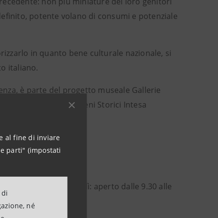
recedente: non più miniature dei loro genitori
efinito, potente volano di consumi e potenziale
rizzarlo in quanto bene culturale nazionale, si
o italiano.
cenza, è parte del progetto museale Gallerie
rector Arte Cultura e Beni Storici Intesa
 al fine di inviare
e parti" (impostati
9.30 alle 19.30; giovedì: aperto dalle 9.30 alle
 di
gazione, né