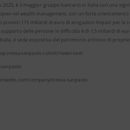
 2025, è il maggior gruppo bancario in Italia con una signif
ropeo nel wealth management, con un forte orientamento al 
 previsti 115 miliardi di euro di erogazioni Impact per la
 supporto delle persone in difficoltà è di 1,5 miliardi di e
’Italia, è sede espositiva del patrimonio artistico di proprie
oup.intesasanpaolo.com/it/newsroom
asanpaolo
 linkedin.com/company/intesa-sanpaolo