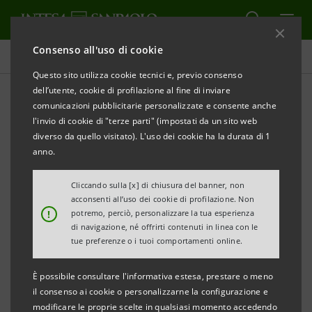
Consenso all'uso di cookie
Comunicati stampa
Questo sito utilizza cookie tecnici e, previo consenso
dell’utente, cookie di profilazione al fine di inviare
STAMPA
AGGIORNA
comunicazioni pubblicitarie personalizzate e consente anche
Da BEI, SACE e Intesa Sanpaolo 1,5 miliardi di euro
l'invio di cookie di "terze parti" (impostati da un sito web
per la realizzazione dell’Adriatic Link di Terna
diverso da quello visitato). L'uso dei cookie ha la durata di 1
anno.
L’Adriatic Link, opera strategica per il
sistema energetico nazionale inserita nel
Cliccando sulla [x] di chiusura del banner, non
acconsenti all’uso dei cookie di profilazione. Non
Piano Nazionale Integrato per l’Energia e il
!
potremo, perciò, personalizzare la tua esperienza
Clima, è l’elettrodotto sottomarino di
di navigazione, né offrirti contenuti in linea con le
tue preferenze o i tuoi comportamenti online.
Terna che collegherà le Marche e l’Abruzzo.
Il finanziamento a Terna è così composto:
È possibile consultare l'informativa estesa, prestare o meno
il consenso ai cookie o personalizzarne la configurazione e
una linea da 750 milioni di euro da BEI, una
modificare le proprie scelte in qualsiasi momento accedendo