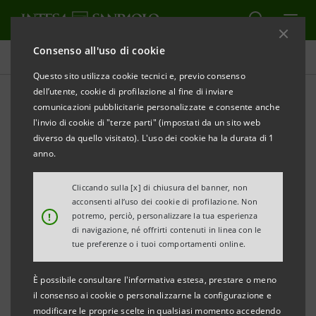
Consenso all'uso di cookie
Comunicati stampa
Questo sito utilizza cookie tecnici e, previo consenso
dell’utente, cookie di profilazione al fine di inviare
STAMPA
AGGIORNA
comunicazioni pubblicitarie personalizzate e consente anche
SRM presenta il nuovo Rapporto 2025 “Italian
l'invio di cookie di "terze parti" (impostati da un sito web
Maritime Economy”
diverso da quello visitato). L'uso dei cookie ha la durata di 1
anno.
Protezionismo e dazi: impatti su shipping globale e
modelli portuali. Il Mediterraneo al centro degli
Cliccando sulla [x] di chiusura del banner, non
acconsenti all’uso dei cookie di profilazione. Non
scenari tra intermodalità e sostenibilità
!
potremo, perciò, personalizzare la tua esperienza
di navigazione, né offrirti contenuti in linea con le
tue preferenze o i tuoi comportamenti online.
HIGHLIGHTS del Rapporto
È possibile consultare l'informativa estesa, prestare o meno
il consenso ai cookie o personalizzarne la configurazione e
Previsioni positive
: il commercio via mare
modificare le proprie scelte in qualsiasi momento accedendo