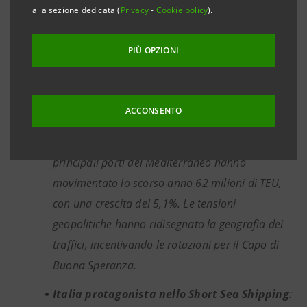
globale è aumentato del 2,1% nel 2024,
alla sezione dedicata (
Privacy
-
Cookie policy
).
raggiungendo 12,6 miliardi di tonnellate e
crescerà in un range tra lo 0,2% nel 2025 e +1,5%
PIÙ OPZIONI
nel 2026. La situazione di incertezza
dell’economia globale, a causa di guerre e dazi,
ACCONSENTO
non ferma la crescita.
Mediterraneo mantiene centralità
: i 25
principali porti del Mediterraneo hanno
movimentato lo scorso anno 62 milioni di TEU,
con una crescita del 5,1%. Le tensioni
geopolitiche hanno ridisegnato la geografia dei
traffici, incentivando le rotazioni per il Capo di
Buona Speranza.
Italia protagonista nello Short Sea Shipping
: