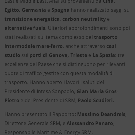
East e Middle East. Analisti provenienti da
Cina
,
Egitto
,
Germania
e
Spagna
hanno realizzato saggi su
transizione energetica
,
carbon neutrality
e
alternative fuels
. Ulteriori approfondimenti sono poi
stati realizzati sul tema complesso del
trasporto
intermodale mare-ferro
, anche attraverso
casi
studio
sui
porti di Genova, Trieste
e
La Spezia
: tre
eccellenze del Paese che si distinguono per rilevanti
quote di traffico gestite con questa modalità di
trasporto. Hanno aperto i lavori i saluti del
Presidente di Intesa Sanpaolo,
Gian Maria Gros-
Pietro
e del Presidente di SRM,
Paolo Scudieri.
Hanno presentato il Rapporto:
Massimo Deandreis
,
Direttore Generale SRM, e
Alessandro Panaro
,
Responsabile Maritime & Energy SRM.