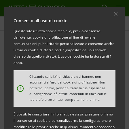
Consenso all'uso di cookie
Comunicati stampa
Questo sito utilizza cookie tecnici e, previo consenso
dell’utente, cookie di profilazione al fine di inviare
STAMPA
AGGIORNA
comunicazioni pubblicitarie personalizzate e consente anche
COMUNICATO STAMPA
l'invio di cookie di "terze parti" (impostati da un sito web
diverso da quello visitato). L'uso dei cookie ha la durata di 1
INTESA SANPAOLO PROTEZIONE RINNOVA AREA X
anno.
A TORINO
Cliccando sulla [x] di chiusura del banner, non
Riapre lo spazio dedicato alla cultura
acconsenti all’uso dei cookie di profilazione. Non
!
potremo, perciò, personalizzare la tua esperienza
assicurativa
di navigazione, né offrirti contenuti in linea con le
tue preferenze o i tuoi comportamenti online.
Nuove esperienze interattive e coinvolgenti
Torino centro di promozione della cultura
È possibile consultare l'informativa estesa, prestare o meno
il consenso ai cookie o personalizzarne la configurazione e
finanziaria e della protezione
modificare le proprie scelte in qualsiasi momento accedendo