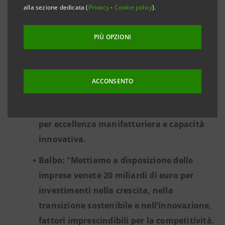
alla sezione dedicata (
Privacy
-
Cookie policy
).
strategiche ad alto potenziale e solidità
finanziaria: i fattori chiave per la crescita
PIÙ OPZIONI
delle imprese.
Beltrame Giacomello: Risorse concrete per
accompagnare le nostre imprese nelle
ACCONSENTO
trasformazioni necessarie e consolidare la
competitività di un territorio riconosciuto
per eccellenza manifatturiera e capacità
innovativa.
Balbo: “Mettiamo a disposizione delle
imprese venete 20 miliardi di euro per
investimenti nella crescita, nella
transizione sostenibile e nell’innovazione,
fattori imprescindibili per la competitività.