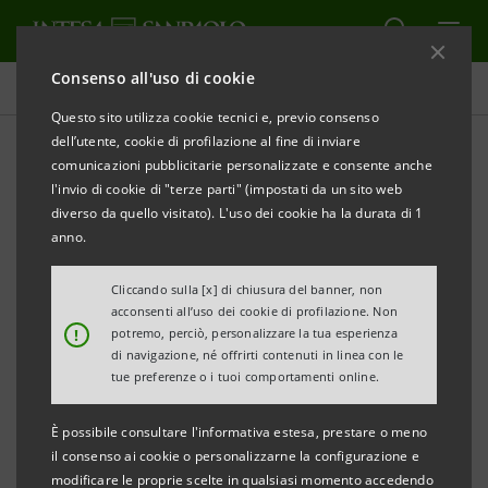
Consenso all'uso di cookie
Comunicati stampa
Questo sito utilizza cookie tecnici e, previo consenso
dell’utente, cookie di profilazione al fine di inviare
STAMPA
AGGIORNA
comunicazioni pubblicitarie personalizzate e consente anche
COMUNICATO STAMPA
l'invio di cookie di "terze parti" (impostati da un sito web
diverso da quello visitato). L'uso dei cookie ha la durata di 1
NUOVO ACCORDO TRA CONFINDUSTRIA E INTESA
anno.
SANPAOLO: 20 MILIARDI DI EURO ALLE IMPRESE
DEL VENETO PER INVESTIMENTI, INNOVAZIONE E
Cliccando sulla [x] di chiusura del banner, non
acconsenti all’uso dei cookie di profilazione. Non
CREDITO
!
potremo, perciò, personalizzare la tua esperienza
di navigazione, né offrirti contenuti in linea con le
Oggi a Vicenza l’incontro territoriale per
tue preferenze o i tuoi comportamenti online.
presentare le misure dedicate allo sviluppo
È possibile consultare l'informativa estesa, prestare o meno
delle aziende della provincia di Vicenza
il consenso ai cookie o personalizzarne la configurazione e
modificare le proprie scelte in qualsiasi momento accedendo
Focus congiunto su investimenti, filiere