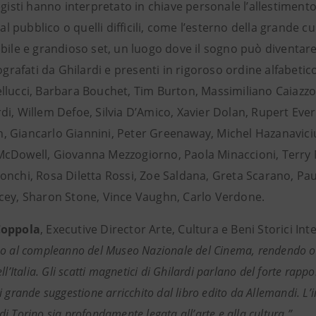
egisti hanno interpretato in chiave personale l’allestimen
 dal pubblico o quelli difficili, come l’esterno della grande
ibile e grandioso set, un luogo dove il sogno può diventare
tografati da Ghilardi e presenti in rigoroso ordine alfabet
llucci, Barbara Bouchet, Tim Burton, Massimiliano Caiazzo
i, Willem Defoe, Silvia D’Amico, Xavier Dolan, Rupert Ever
 Giancarlo Giannini, Peter Greenaway, Michel Hazanaviciu
cDowell, Giovanna Mezzogiorno, Paola Minaccioni, Terry 
onchi, Rosa Diletta Rossi, Zoe Saldana, Greta Scarano, Pa
cey, Sharon Stone, Vince Vaughn, Carlo Verdone.
Coppola
, Executive Director Arte, Cultura e Beni Storici In
o al compleanno del Museo Nazionale del Cinema, rendendo om
ll’Italia. Gli scatti magnetici di Ghilardi parlano del forte rappor
 grande suggestione arricchito dal libro edito da Allemandi. L’i
i Torino sia profondamente legata all’arte e alla cultura.”