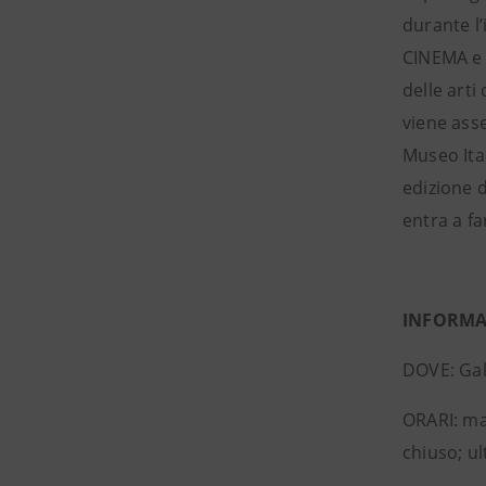
durante l’
CINEMA e 
delle arti
viene ass
Museo Ita
edizione d
entra a fa
INFORMAZ
DOVE: Gall
ORARI: mar
chiuso; u