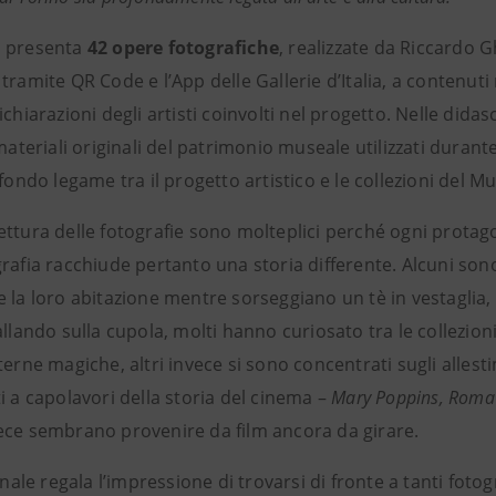
a presenta
42 opere fotografiche
, realizzate da Riccardo Gh
tramite QR Code e l’App delle Gallerie d’Italia, a contenuti 
ichiarazioni degli artisti coinvolti nel progetto. Nelle dida
 materiali originali del patrimonio museale utilizzati durant
ofondo legame tra il progetto artistico e le collezioni del 
di lettura delle fotografie sono molteplici perché ogni prot
rafia racchiude pertanto una storia differente. Alcuni son
 la loro abitazione mentre sorseggiano un tè in vestaglia, 
ballando sulla cupola, molti hanno curiosato tra le collez
terne magiche, altri invece si sono concentrati sugli alles
i a capolavori della storia del cinema –
Mary Poppins, Roma C
ece sembrano provenire da film ancora da girare.
finale regala l’impressione di trovarsi di fronte a tanti fot