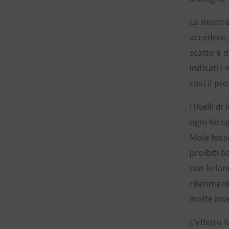
La mostr
accedere, 
scatto e d
indicati i
così il pr
I livelli 
ogni fotog
Mole fosse
proibiti 
con le lan
riferiment
molte inv
L’effetto 