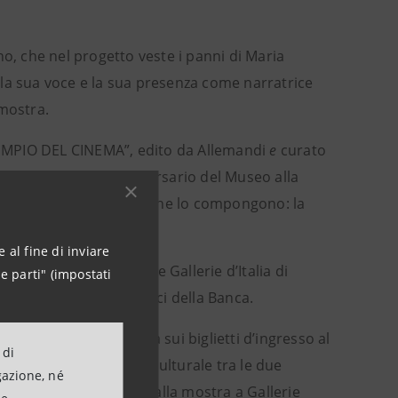
no, che nel progetto veste i panni di Maria
la sua voce e la sua presenza come narratrice
 mostra.
 TEMPIO DEL CINEMA”, edito da Allemandi
e
curato
ccasione del 25° Anniversario del Museo alla
i, connesse e speculari che lo compongono: la
pita.
 al fine di inviare
te del progetto museale Gallerie d’Italia di
e parti" (impostati
e, Cultura e Beni Storici della Banca.
a scontistica reciproca sui biglietti d’ingresso al
 di
onianza della sinergia culturale tra le due
gazione, né
to al biglietto gratuito alla mostra a Gallerie