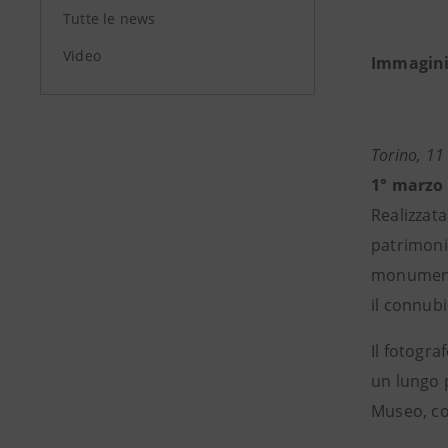
Tutte le news
Video
Immagini 
Torino, 1
1° marzo
Realizzata
patrimonio
monumento
il connubi
Il fotogr
un lungo p
Museo, co