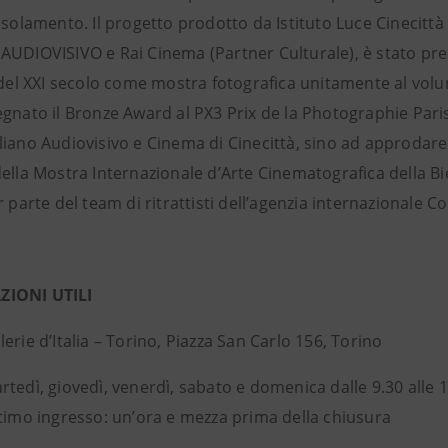
isolamento. Il progetto prodotto da Istituto Luce Cinecitt
AUDIOVISIVO e Rai Cinema (Partner Culturale), è stato pr
 del XXI secolo come mostra fotografica unitamente al volum
egnato il Bronze Award al PX3 Prix de la Photographie Pari
liano Audiovisivo e Cinema di Cinecittà, sino ad approdare
ella Mostra Internazionale d’Arte Cinematografica della Bi
r parte del team di ritrattisti dell’agenzia internazionale
IONI UTILI
erie d’Italia – Torino, Piazza San Carlo 156, Torino
tedì, giovedì, venerdì, sabato e domenica dalle 9.30 alle 19
ltimo ingresso: un’ora e mezza prima della chiusura