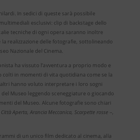
ilardi. In sedici di queste sarà possibile
multimediali esclusivi: clip di backstage dello
scalie tecniche di ogni opera saranno inoltre
e la realizzazione delle fotografie, sottolineando
Museo Nazionale del Cinema.
agonista ha vissuto l’avventura a proprio modo e
o colti in momenti di vita quotidiana come se la
altri hanno voluto interpretare i loro sogni
ioni del Museo leggendo sceneggiature o giocando
timenti del Museo. Alcune fotografie sono chiari
ittà Aperta, Arancia Meccanica, Scarpette rosse
–,
ogrammi di un unico film dedicato al cinema, alla