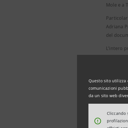
Mole e a 
Particolar
Adriana P
del docum
L’intero 
da Carlo 
Mole Anto
Mole Anton
Questo sito utilizza 
Il museo d
comunicazioni pubbli
Intesa San
da un sito web diver
Per tutto 
Cliccando s
Museo Nazi
profilazio
!
istituzion