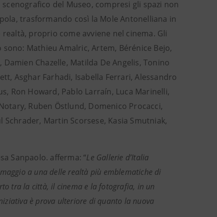
to scenografico del Museo, compresi gli spazi non
 cupola, trasformando così la Mole Antonelliana in
 realtà, proprio come avviene nel cinema. Gli
ico sono: Mathieu Amalric, Artem, Bérénice Bejo,
, Damien Chazelle, Matilda De Angelis, Tonino
ett, Asghar Farhadi, Isabella Ferrari, Alessandro
s, Ron Howard, Pablo Larraín, Luca Marinelli,
Notary, Ruben Östlund, Domenico Procacci,
ul Schrader, Martin Scorsese, Kasia Smutniak,
tesa Sanpaolo. afferma: “
Le Gallerie d’Italia
aggio a una delle realtà più emblematiche di
to tra la città, il cinema e la fotografia, in un
niziativa è prova ulteriore di quanto la nuova