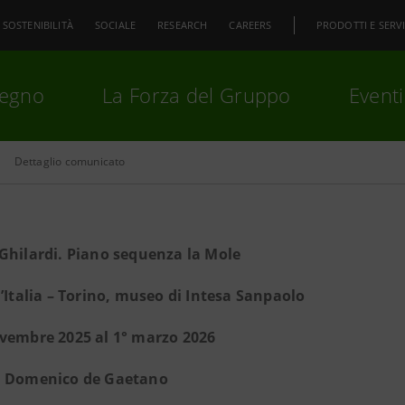
SOSTENIBILITÀ
SOCIALE
RESEARCH
CAREERS
PRODOTTI E SERVI
pegno
La Forza del Gruppo
Eventi
Dettaglio comunicato
premi
Invio
per cercare o
ESC
Ghilardi. Piano sequenza la Mole
d’Italia – Torino, museo di Intesa Sanpaolo
vembre 2025 al 1° marzo 2026
: Domenico de Gaetano