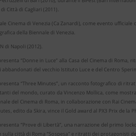
Petruzzelli di Bari (2010), durante il BiFest (Bari Internationa
di Città di Cagliari (2011).
nale Cinema di Venezia (Ca Zanardi), come evento ufficiale
rafica della Biennale di Venezia.
 di Napoli (2012).
resenta “Donne in Luce” alla Casa del Cinema di Roma, ritra
zi abbandonati del vecchio Istituto Luce e del Centro Speri
resenta “Three Minutes”, un racconto fotografico di ritratti 
anti del mondo, curato da Vincenzo Mollica, come mostra uff
nale del Cinema di Roma, in collaborazione con Rai Cinema 
tes, edito da Skira, vince il Gold award al PX3 Prix de la 
presenta “Prove di Libertà”, una narrazione del primo loc
sulla città di Roma “Sospesa” e ritratti dei protagonisti de