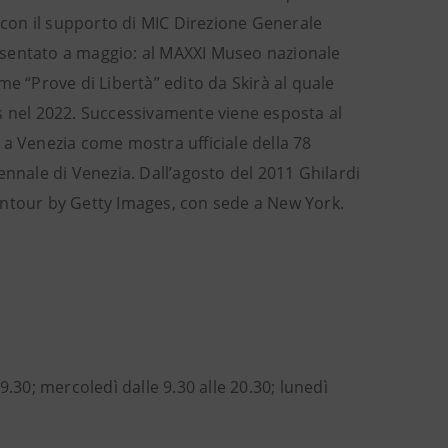
à con il supporto di MIC Direzione Generale
esentato a maggio: al MAXXI Museo nazionale
e “Prove di Libertà” edito da Skirà al quale
s nel 2022. Successivamente viene esposta al
 a Venezia come mostra ufficiale della 78
ennale di Venezia. Dall’agosto del 2011 Ghilardi
 Contour by Getty Images, con sede a New York.
.30; mercoledì dalle 9.30 alle 20.30; lunedì