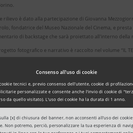
Torino.
e rilievo è dato alla partecipazione di Giovanna Mezzogior
rolo, fondatrice del Museo Nazionale del Cinema, e presta 
entario di backstage che sarà proiettato all’interno della
progetto fotografico e narrativo è raccolto nel volume “IL
Chatrian – direttore del Museo Nazionale del Cinema - in o
nelliana, una sorta di “cerniera” che unisce le due sezion
Consenso all'uso di cookie
elliana e il Museo con le sue collezioni e la città che lo os
cookie tecnici e, previo consenso dell’utente, cookie di profilazione
i Torino, insieme a quelli di Milano, Napoli e Vicenza, è par
citarie personalizzate e consente anche l'invio di cookie di "terz
paolo, guidato da Michele Coppola – Executive Director Art
so da quello visitato). L'uso dei cookie ha la durata di 1 anno.
il periodo della mostra, i visitatori potranno usufruire di un
ulla [x] di chiusura del banner, non acconsenti all’uso dei cookie
onale del Cinema e alle Gallerie d’Italia – Torino, a testim
ne. Non potremo, perciò, personalizzare la tua esperienza di navi
i. Con il biglietto del Museo Nazionale del Cinema si ha dirit