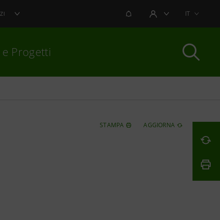
NOTIFICHE
IT
ZI
AREA UTENTE
 e Progetti
per chiudere
STAMPA
AGGIORNA