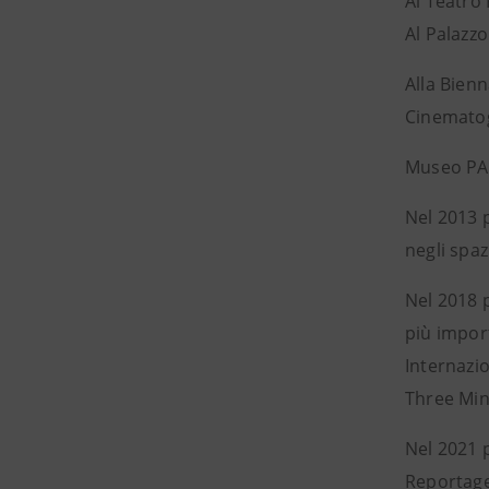
Al Teatro 
Al Palazzo 
Alla Bien
Cinematog
Museo PAN
Nel 2013 p
negli spa
Nel 2018 p
più import
Internazio
Three Minu
Nel 2021 
Reportage 