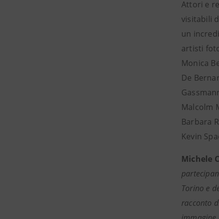
Attori e r
visitabili
un incred
artisti fo
Monica Be
De Bernard
Gassmann,
Malcolm M
Barbara R
Kevin Spa
Michele 
partecipan
Torino e de
racconto di
immagine d