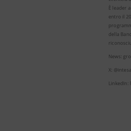
È leader a
entro il 2
programma 
della Banc
riconosciu
News: gr
X: @intes
LinkedIn: