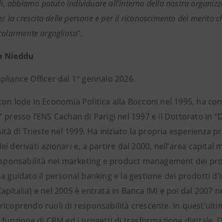
li, abbiamo potuto individuare all’interno della nostra organizzaz
er la crescita delle persone e per il riconoscimento del merito 
colarmente orgoglioso
”.
a Nieddu
pliance Officer dal 1° gennaio 2026.
on lode in Economia Politica alla Bocconi nel 1995, ha con
” presso l’ENS Cachan di Parigi nel 1997 e il Dottorato in
sità di Trieste nel 1999. Ha iniziato la propria esperienza 
i derivati azionari e, a partire dal 2000, nell’area capital
esponsabilità nel marketing e product management dei prodot
ha guidato il personal banking e la gestione dei prodotti 
pitalia) e nel 2005 è entrata in Banca IMI e poi dal 2007 ne
icoprendo ruoli di responsabilità crescente. In quest’ulti
 funzione di CRM ed i progetti di trasformazione digitale.