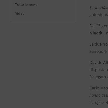
Tutte le news
Torino/Mi
Video
guidato d
Dal 1° gen
Nieddu,
Le due no
Sanpaolo d
Davide Alf
disposizio
Delegato 
Carlo Mess
hanno assic
europea. A