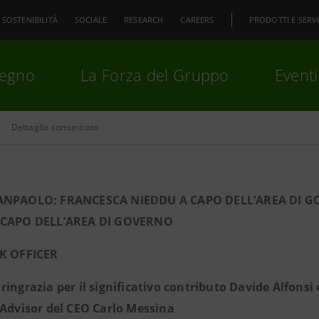
SOSTENIBILITÀ
SOCIALE
RESEARCH
CAREERS
PRODOTTI E SERVI
pegno
La Forza del Gruppo
Eventi
Dettaglio comunicato
premi
Invio
per cercare o
ESC
SANPAOLO: FRANCESCA NIEDDU A CAPO DELL’AREA DI 
 CAPO DELL’AREA DI GOVERNO
SK OFFICER
ringrazia per il significativo contributo Davide Alfons
 Advisor del CEO Carlo Messina