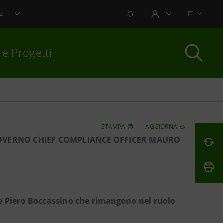
NOTIFICHE
IT
ZI
AREA UTENTE
 e Progetti
per chiudere
STAMPA
AGGIORNA
GOVERNO CHIEF COMPLIANCE OFFICER MAURO
i e Piero Boccassino che rimangono nel ruolo