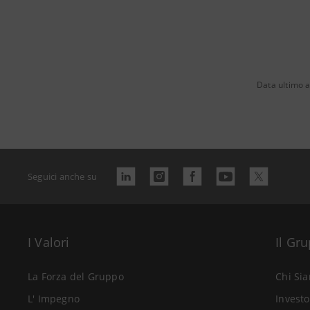
Data ultimo 
Seguici anche su
I Valori
Il Gr
La Forza del Gruppo
Chi Si
L' Impegno
Investo