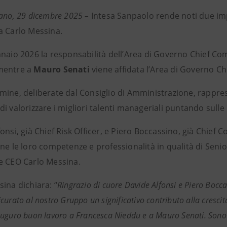
lano, 29 dicembre 2025 –
Intesa Sanpaolo rende noti due im
a Carlo Messina.
naio 2026 la responsabilità dell’Area di Governo Chief Com
mentre a
Mauro Senati
viene affidata l’Area di Governo Chi
mine, deliberate dal Consiglio di Amministrazione, rappres
i valorizzare i migliori talenti manageriali puntando sulle
onsi, già Chief Risk Officer, e Piero Boccassino, già Chief
ne le loro competenze e professionalità in qualità di Senio
e CEO Carlo Messina.
ina dichiara: “
Ringrazio di cuore Davide Alfonsi e Piero Boccas
urato al nostro Gruppo un significativo contributo alla crescita
uguro buon lavoro a Francesca Nieddu e a Mauro Senati. Sono s