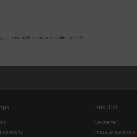
aggiornamento 29 dicembre 2025 alle ore 10:03
uppo
Link Utili
amo
Newsletter
r Relations
Intesa Sanpaolo On 