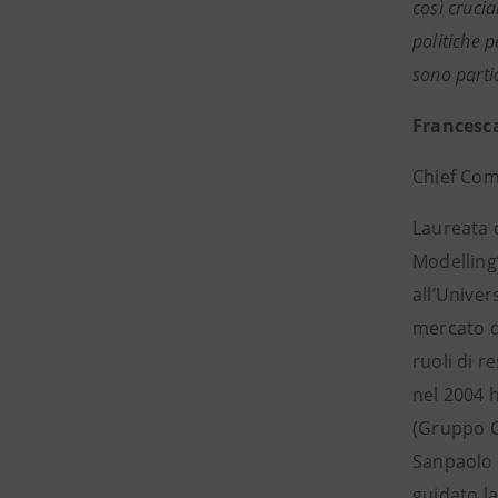
così crucia
politiche p
sono parti
Francesc
Chief Com
Laureata c
Modelling
all’Univer
mercato de
ruoli di r
nel 2004 
(Gruppo Ca
Sanpaolo r
guidato la