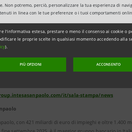
nte come responsabile della Direzione Risk Management B
ne. Non potremo, perciò, personalizzare la tua esperienza di navi
ile dell’Area di Coordinamento Business Units, Market and
ntenuti in linea con le tue preferenze o i tuoi comportamenti onli
er. Tra le altre esperienze rilevanti è stato professore a 
 Milano e dal 2018 è Presidente di AIFIRM (Italian Associat
re l'informativa estesa, prestare o meno il consenso ai cookie o p
dificare le proprie scelte in qualsiasi momento accedendo alla s
anpaolo
icy
).
 Associations Relations
PIÙ OPZIONI
ACCONSENTO
tituzionali, sociali e culturali
intesasanpaolo.com
group.intesasanpaolo.com/it/sala-stampa/news
anpaolo
paolo, con 421 miliardi di euro di impieghi e oltre 1.400 mili
a fine settembre 2025, è il maggior gruppo bancario in Ital