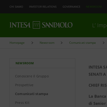
CHI SIAMO
INVESTOR RELATIONS
GOVERNANCE
NEWSROOM
L’ Im
Homepage
Newsroom
Comunicati stampa
NEWSROOM
INTESA 
SENATI A
Conoscere il Gruppo
Prospettive
CHIEF RI
Comunicati stampa
La Banca 
Press Kit
di Senior