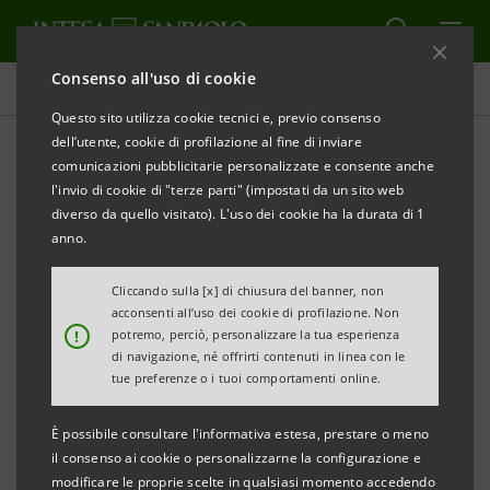
Consenso all'uso di cookie
Comunicati stampa
Questo sito utilizza cookie tecnici e, previo consenso
dell’utente, cookie di profilazione al fine di inviare
STAMPA
AGGIORNA
comunicazioni pubblicitarie personalizzate e consente anche
INTESA SANPAOLO FINANZIA LA CRESCITA DI
l'invio di cookie di "terze parti" (impostati da un sito web
YACHTLINE 1618 CON 35 MILIONI DI EURO
diverso da quello visitato). L'uso dei cookie ha la durata di 1
anno.
SVILUPPO DEL MADE IN ITALY, PROGRESSO
TECNOLOGICO E SOSTENIBILITÀ
Cliccando sulla [x] di chiusura del banner, non
acconsenti all’uso dei cookie di profilazione. Non
!
potremo, perciò, personalizzare la tua esperienza
Pisa, 2 dicembre 2025 -
Intesa Sanpaolo ha erogato un
di navigazione, né offrirti contenuti in linea con le
finanziamento da
35 milioni di euro,
perfezionato
tue preferenze o i tuoi comportamenti online.
nell’ambito della Divisione Banca dei Territori guidata
È possibile consultare l'informativa estesa, prestare o meno
da Stefano Barrese in collaborazione con la struttura
il consenso ai cookie o personalizzarne la configurazione e
Corporate Finance Mid Cap della Divisione IMI CIB, in
modificare le proprie scelte in qualsiasi momento accedendo