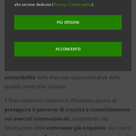
favore di
Yachtline 1618 S.p.A.,
azienda pisana
alla sezione dedicata (
Privacy
-
Cookie policy
).
leader nella progettazione e realizzazione di arredi di
alta gamma per yacht e residenze di lusso.
PIÙ OPZIONI
Gli obiettivi del finanziamento
ACCONSENTO
L’operazione rientra nella strategia del Gruppo Intesa
Sanpaolo volta a sostenere le eccellenze del
Made in
Italy
e favorire percorsi di
crescita, innovazione e
sostenibilità
delle imprese rappresentative della
qualità produttiva italiana.
Il finanziamento consentirà all’azienda pisana di
proseguire il percorso di crescita e consolidamento
sui mercati internazionali
, sostenendo sia
l’esecuzione delle
commesse già acquisite
, sia i nuovi