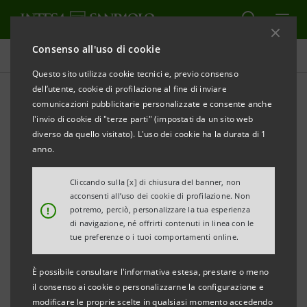
Consenso all'uso di cookie
Comunicati stampa
Questo sito utilizza cookie tecnici e, previo consenso
dell’utente, cookie di profilazione al fine di inviare
STAMPA
AGGIORNA
comunicazioni pubblicitarie personalizzate e consente anche
l'invio di cookie di "terze parti" (impostati da un sito web
diverso da quello visitato). L'uso dei cookie ha la durata di 1
COMUNICATO STAMPA
anno.
PREMIO WOMEN VALUE COMPANY 2025:
Cliccando sulla [x] di chiusura del banner, non
acconsenti all’uso dei cookie di profilazione. Non
A NAPOLI INTESA SANPAOLO E FONDAZIONE
!
potremo, perciò, personalizzare la tua esperienza
MARISA BELLISARIO
di navigazione, né offrirti contenuti in linea con le
tue preferenze o i tuoi comportamenti online.
PER PREMIARE
È possibile consultare l'informativa estesa, prestare o meno
L’IMPRENDITORIA FEMMINILE D’ECCELLENZA DEL
il consenso ai cookie o personalizzarne la configurazione e
modificare le proprie scelte in qualsiasi momento accedendo