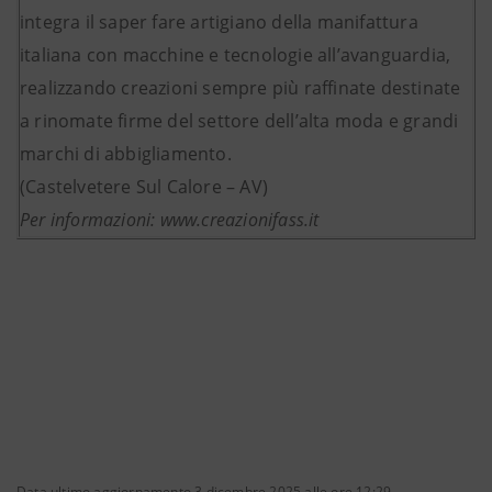
integra il saper fare artigiano della manifattura
italiana con macchine e tecnologie all’avanguardia,
realizzando creazioni sempre più raffinate destinate
a rinomate firme del settore dell’alta moda e grandi
marchi di abbigliamento.
(Castelvetere Sul Calore – AV)
Per informazioni: www.creazionifass.it
Data ultimo aggiornamento 3 dicembre 2025 alle ore 12:29