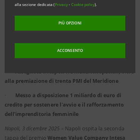
SUD ITALIA
alla sezione dedicata (
Privacy
-
Cookie policy
).
PIÙ OPZIONI
·
Missione del Premio: supporto alle donne che
fanno impresa, innovazione, salvaguardia della
parità di genere per il progresso economico e
ACCONSENTO
sociale del Paese
·
Assegnate a Napoli tre menzioni speciali, oltre
alla premiazione di trenta PMI del Meridione
·
Messo a disposizione 1 miliardo di euro di
credito per sostenere l'avvio e il rafforzamento
dell'imprenditoria femminile
Napoli, 3 dicembre 2025 –
Napoli ospita la seconda
tappa del premio
Women Value Company Intesa