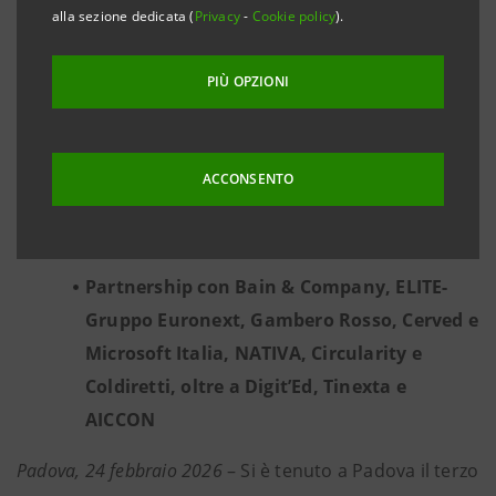
alla sezione dedicata (
Privacy
-
Cookie policy
).
Focus su innovazione, strategie dedicate ai
mercati esteri, protezione dai rischi,
PIÙ OPZIONI
impulso alla
Community
dei campioni del
Made in Italy
Tra le novità, la collaborazione con Intesa
ACCONSENTO
Sanpaolo Assicurazioni e l’assegnazione
della
Menzione speciale PROTEZIONE
Partnership con Bain & Company, ELITE-
Gruppo Euronext, Gambero Rosso, Cerved e
Microsoft Italia, NATIVA, Circularity e
Coldiretti, oltre a Digit’Ed, Tinexta e
AICCON
Padova, 24 febbraio 2026
– Si è tenuto a Padova il terzo