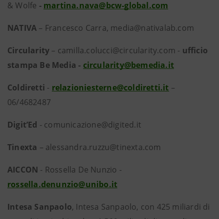
& Wolfe
-
martina.nava@bcw-global.com
NATIVA
– Francesco Carra, media@nativalab.com
Circularity
–
camilla.colucci@circularity.com -
ufficio
stampa Be Media -
circularity@bemedia.it
Coldiretti
-
relazioniesterne@coldiretti.it
–
06/4682487
Digit’Ed
- comunicazione@digited.it
Tinexta
– alessandra.ruzzu@tinexta.com
AICCON
- Rossella De Nunzio -
rossella.denunzio@unibo.it
Intesa Sanpaolo
, Intesa Sanpaolo, con 425 miliardi di