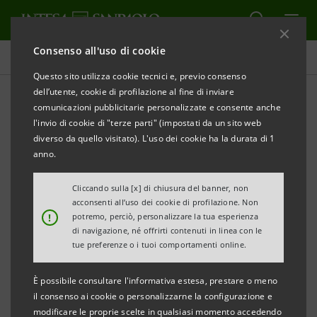
Consenso all'uso di cookie
Comunicati stampa
Questo sito utilizza cookie tecnici e, previo consenso
dell’utente, cookie di profilazione al fine di inviare
STAMPA
AGGIORNA
comunicazioni pubblicitarie personalizzate e consente anche
Comunicato Stampa
l'invio di cookie di "terze parti" (impostati da un sito web
diverso da quello visitato). L'uso dei cookie ha la durata di 1
INTESA SANPAOLO: PRESENTATE A PADOVA 10
anno.
“IMPRESE VINCENTI”
Cliccando sulla [x] di chiusura del banner, non
Le dieci PMI premiate oggi tra le 150
acconsenti all’uso dei cookie di profilazione. Non
!
potremo, perciò, personalizzare la tua esperienza
selezionate dalla sesta edizione del
di navigazione, né offrirti contenuti in linea con le
Programma:
Ares Line, Atlas Filtri, Brevetti
tue preferenze o i tuoi comportamenti online.
Angela, Dial Funghi, Gamevision,
È possibile consultare l'informativa estesa, prestare o meno
Meccanotecnica Veneta, Simem, Spanesi,
il consenso ai cookie o personalizzarne la configurazione e
Tre Erre Impianti, WM Technics
modificare le proprie scelte in qualsiasi momento accedendo