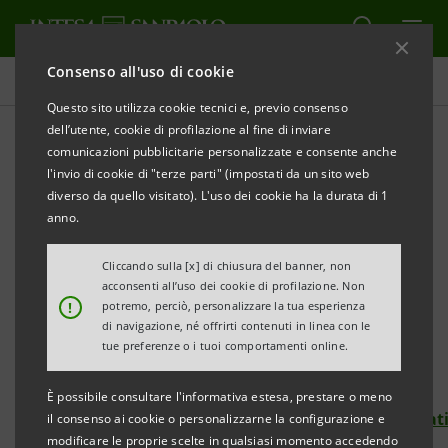
Consenso all'uso di cookie
Comunicati stampa
Questo sito utilizza cookie tecnici e, previo consenso
dell’utente, cookie di profilazione al fine di inviare
STAMPA
AGGIORNA
comunicazioni pubblicitarie personalizzate e consente anche
INTESA SANPAOLO SOSTIENE LA RACCOLTA FONDI
l'invio di cookie di "terze parti" (impostati da un sito web
diverso da quello visitato). L'uso dei cookie ha la durata di 1
“
CENTRO HYGGE: ARMONIA E CURA
”
anno.
DI BORGO RUBENS
Cliccando sulla [x] di chiusura del banner, non
acconsenti all’uso dei cookie di profilazione. Non
Obiettivo: 100mila euro entro fine aprile
!
potremo, perciò, personalizzare la tua esperienza
di navigazione, né offrirti contenuti in linea con le
Si può donare sulla piattaforma di raccolta fondi
tue preferenze o i tuoi comportamenti online.
For Funding
È possibile consultare l'informativa estesa, prestare o meno
https://www.forfunding.intesasanpaolo.com/Donat
il consenso ai cookie o personalizzarne la configurazione e
modificare le proprie scelte in qualsiasi momento accedendo