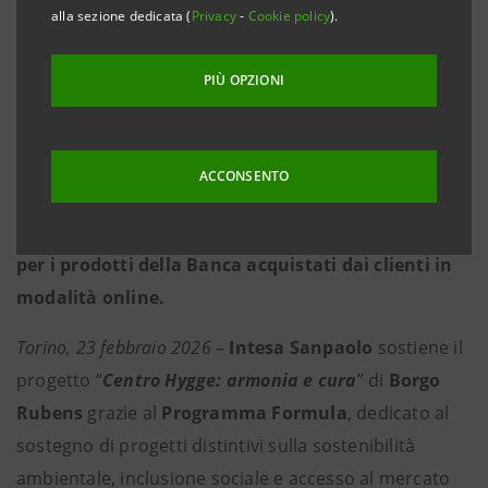
ISP/nav/progetto/centro-hygge
alla sezione dedicata (
Privacy
-
Cookie policy
).
·
Un luogo dedicato sulle colline torinesi per
PIÙ OPZIONI
circa 50 adolescenti e giovani adulti con fragilità
psicologiche, pensato per offrire percorsi di
socializzazione, supporto e ascolto.
ACCONSENTO
·
Intesa Sanpaolo partecipa attivamente al
crowdfunding destinando un contributo di 2 euro
per i prodotti della Banca acquistati dai clienti in
modalità online.
Torino, 23 febbraio 2026 –
Intesa Sanpaolo
sostiene il
progetto “
Centro Hygge: armonia e cura
” di
Borgo
Rubens
grazie al
Programma Formula
, dedicato al
sostegno di progetti distintivi sulla sostenibilità
ambientale, inclusione sociale e accesso al mercato