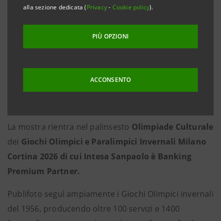
pubblico nel suo museo delle Gallerie d’Italia – Milano
alla sezione dedicata (
Privacy
-
Cookie policy
).
dal 6 febbraio al 3 maggio 2026
la mostra fotografica
La strada per Cortina. VII Giochi Olimpici Invernali
PIÙ OPZIONI
1956
a cura di Aldo Grasso, con una selezione di
immagini prodotte dall’agenzia giornalistica Publifoto
Milano che faranno rivivere i momenti salienti delle
ACCONSENTO
prime olimpiadi invernali ospitate in Italia, a Cortina
d’Ampezzo, dal 26 gennaio al 5 febbraio 1956.
La mostra rientra nel palinsesto
Olimpiade Culturale
dei
Giochi Olimpici e Paralimpici Invernali Milano
Cortina 2026 di cui Intesa Sanpaolo è Banking
Premium Partner.
Publifoto seguì ampiamente i Giochi Olimpici invernali
del 1956, producendo oltre 100 servizi e 1400