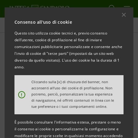
Consenso all'uso di cookie
Comunicati stampa
Questo sito utilizza cookie tecnici e, previo consenso
dell’utente, cookie di profilazione al fine di inviare
STAMPA
AGGIORNA
comunicazioni pubblicitarie personalizzate e consente anche
LA STRADA PER CORTINA. VII GIOCHI OLIMPICI
l'invio di cookie di "terze parti" (impostati da un sito web
INVERNALI 1956
diverso da quello visitato). L'uso dei cookie ha la durata di 1
anno.
Gallerie d’Italia – Milano, Museo di Intesa Sanpaolo
Cliccando sulla [x] di chiusura del banner, non
6 febbraio 2026 – 3 maggio 2026
acconsenti all’uso dei cookie di profilazione. Non
!
potremo, perciò, personalizzare la tua esperienza
Mostra a cura di Aldo Grasso
di navigazione, né offrirti contenuti in linea con le
tue preferenze o i tuoi comportamenti online.
È possibile consultare l'informativa estesa, prestare o meno
Milano, 5 febbraio 2026
– Intesa Sanpaolo apre al
il consenso ai cookie o personalizzarne la configurazione e
modificare le proprie scelte in qualsiasi momento accedendo